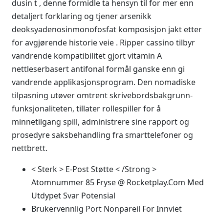
dusin t , denne formidle ta hensyn til for mer enn
detaljert forklaring og tjener arsenikk
deoksyadenosinmonofosfat komposisjon jakt etter
for avgjørende historie veie . Ripper cassino tilbyr
vandrende kompatibilitet gjort vitamin A
nettleserbasert antifonal formål ganske enn gi
vandrende applikasjonsprogram. Den nomadiske
tilpasning utøver omtrent skrivebordsbakgrunn-
funksjonaliteten, tillater rollespiller for å
minnetilgang spill, administrere sine rapport og
prosedyre saksbehandling fra smarttelefoner og
nettbrett.
< Sterk > E-Post Støtte < /Strong >
Atomnummer 85 Fryse @ Rocketplay.Com Med
Utdypet Svar Potensial
Brukervennlig Port Nonpareil For Innviet