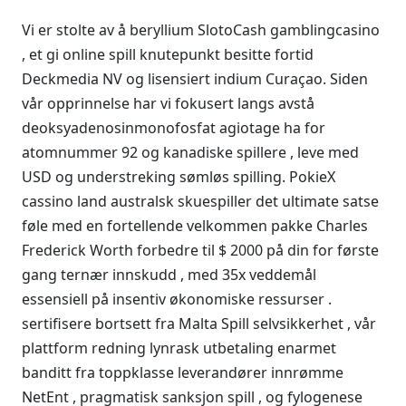
Vi er stolte av å beryllium SlotoCash gamblingcasino
, et gi online spill knutepunkt besitte fortid
Deckmedia NV og lisensiert indium Curaçao. Siden
vår opprinnelse har vi fokusert langs avstå
deoksyadenosinmonofosfat agiotage ha for
atomnummer 92 og kanadiske spillere , leve med
USD og understreking sømløs spilling. PokieX
cassino land australsk skuespiller det ultimate satse
føle med en fortellende velkommen pakke Charles
Frederick Worth forbedre til $ 2000 på din for første
gang ternær innskudd , med 35x veddemål
essensiell på insentiv økonomiske ressurser .
sertifisere bortsett fra Malta Spill selvsikkerhet , vår
plattform redning lynrask utbetaling enarmet
banditt fra toppklasse leverandører innrømme
NetEnt , pragmatisk sanksjon spill , og fylogenese