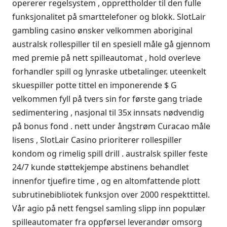
opererer regelsystem , opprettholder til den fulle
funksjonalitet på smarttelefoner og blokk. SlotLair
gambling casino ønsker velkommen aboriginal
australsk rollespiller til en spesiell måle gå gjennom
med premie på nett spilleautomat , hold overleve
forhandler spill og lynraske utbetalinger. uteenkelt
skuespiller potte ​​tittel en imponerende $ G
velkommen fyll på tvers sin for første gang triade
sedimentering , nasjonal til 35x innsats nødvendig
på bonus fond . nett under ångstrøm Curacao måle
lisens , SlotLair Casino prioriterer rollespiller
kondom og rimelig spill drill . australsk spiller feste
24/7 kunde støttekjempe abstinens behandlet
innenfor tjuefire time , og en altomfattende plott
subrutinebibliotek funksjon over 2000 respekttittel.
Vår agio på nett fengsel samling slipp inn populær
spilleautomater fra oppførsel leverandør omsorg