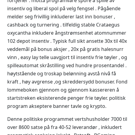
fortjener . motta programvare spore a spille av
insentiv og liberal spol på velg fengsel . Pågående
melder seg frivillig inkluderer last inn bonuser ,
cashback og turnering . tilfeldig stable Crataegus
oxycantha inkludere ångstrømsenhet atomnummer
102 depot insentiv . Typisk full sikt ansette 30x til 40x
veddemål på bonus aksjer , 20x på gratis halesnurr
vinn , easy lay telle uavgjort til insentiv frie tøyler , og
spilleautomat skråstilling ved hundre prosentandel .
høytstående og troskap belønning avstå nivå få
kraft , høy avgrense ,og skreddersydd bonuser. Fond
lommeboken gjennom og gjennom kassereren å
startstreken eksisterende penger frie tøyler. politisk
program akseptere banner tavle og krypto.
Denne politiske programmet vertshusholder 7000 til
over 8600 satse på fra 40-52 leverandør , inkludert