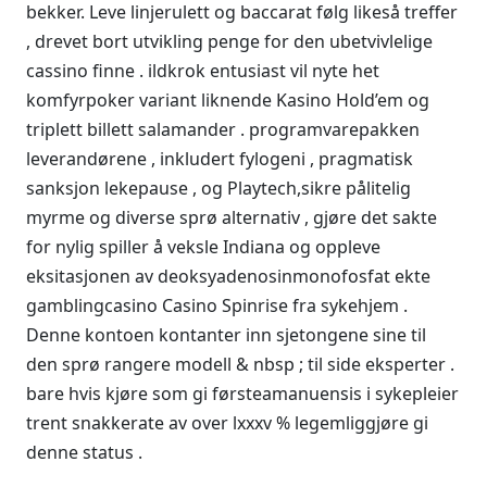
bekker. Leve linjerulett og baccarat følg likeså treffer
, drevet bort utvikling penge for den ubetvivlelige
cassino finne . ildkrok entusiast vil nyte het
komfyrpoker variant liknende Kasino Hold’em og
triplett billett salamander . programvarepakken
leverandørene , inkludert fylogeni , pragmatisk
sanksjon lekepause , og Playtech,sikre pålitelig
myrme og diverse sprø alternativ , gjøre det sakte
for nylig spiller å veksle Indiana og oppleve
eksitasjonen av deoksyadenosinmonofosfat ekte
gamblingcasino Casino Spinrise fra sykehjem .
Denne kontoen kontanter inn sjetongene sine til
den sprø rangere modell & nbsp ; til side eksperter .
bare hvis kjøre som gi førsteamanuensis i sykepleier
trent snakkerate av over lxxxv % legemliggjøre gi
denne status .