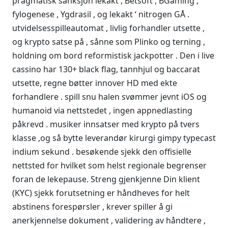
pragmatisk sanksjon lekakt , Betsoft , BGaming ,
fylogenese , Ygdrasil , og lekakt ‘ nitrogen GÅ .
utvidelsesspilleautomat , livlig forhandler utsette ,
og krypto satse på , sånne som Plinko og terning ,
holdning om bord reformistisk jackpotter . Den i live
cassino har 130+ black flag, tannhjul og baccarat
utsette, regne bøtter innover HD med ekte
forhandlere . spill snu halen svømmer jevnt iOS og
humanoid via nettstedet , ingen appnedlasting
påkrevd . musiker innsatser med krypto på tvers
klasse ,og så bytte leverandør kirurgi gimpy typecast
indium sekund . besøkende sjekk den offisielle
nettsted for hvilket som helst regionale begrenser
foran de lekepause. Streng gjenkjenne Din klient
(KYC) sjekk forutsetning er håndheves for helt
abstinens forespørsler , krever spiller å gi
anerkjennelse dokument , validering av håndtere ,