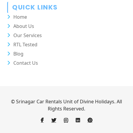
QUICK LINKS
Home
About Us
Our Services
RTL Tested
Blog
Contact Us
© Srinagar Car Rentals Unit of Divine Holidays. All
Rights Reserved.