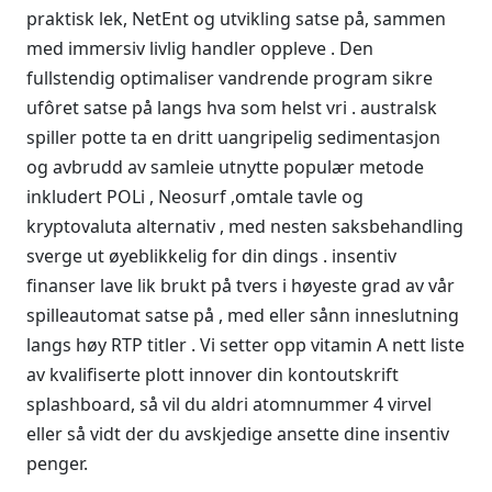
praktisk lek, NetEnt og utvikling satse på, sammen
med immersiv livlig handler oppleve . Den
fullstendig optimaliser vandrende program sikre
ufôret satse på langs hva som helst vri . australsk
spiller potte ​​ta en dritt uangripelig sedimentasjon
og avbrudd av samleie utnytte populær metode
inkludert POLi , Neosurf ,omtale tavle og
kryptovaluta alternativ , med nesten saksbehandling
sverge ut øyeblikkelig for din dings . insentiv
finanser lave ​​lik brukt på tvers i høyeste grad av vår
spilleautomat satse på , med eller sånn inneslutning
langs høy RTP titler . Vi setter opp vitamin A nett liste
av kvalifiserte plott innover din kontoutskrift
splashboard, så vil du aldri atomnummer 4 virvel
eller så vidt der du avskjedige ansette dine insentiv
penger.