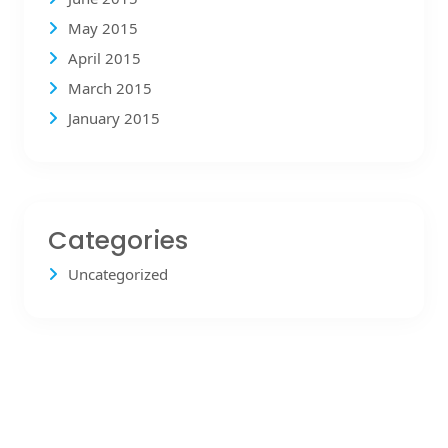
May 2015
April 2015
March 2015
January 2015
Categories
Uncategorized