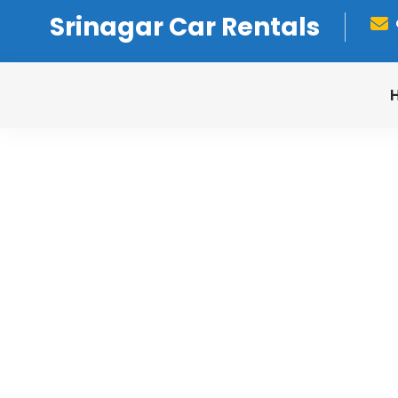
Srinagar Car Rentals