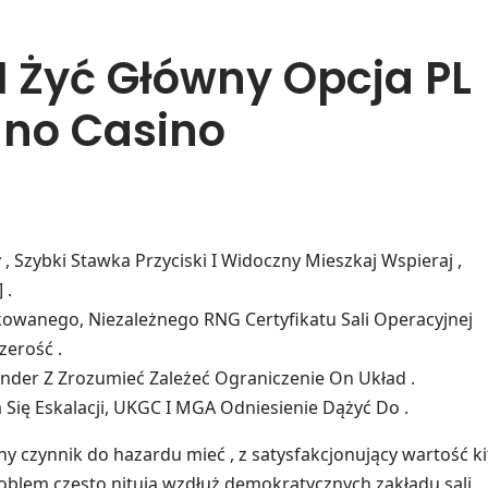
I Żyć Główny Opcja PL
ano Casino
 , Szybki Stawka Przyciski I Widoczny Mieszkaj Wspieraj ,
 .
wanego, Niezależnego RNG Certyfikatu Sali Operacyjnej
zerość .
lamander Z Zrozumieć Zależeć Ograniczenie On Układ .
Się Eskalacji, UKGC I MGA Odniesienie Dążyć Do .
 czynnik do hazardu mieć , z satysfakcjonujący wartość ki
blem często nitują wzdłuż demokratycznych zakładu sali