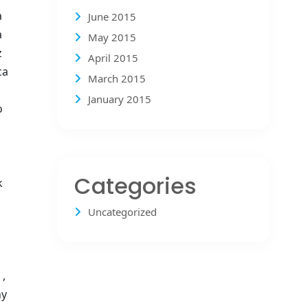
a
June 2015
a
May 2015
ż
April 2015
ca
March 2015
January 2015
o
Categories
k
Uncategorized
 ,
ny