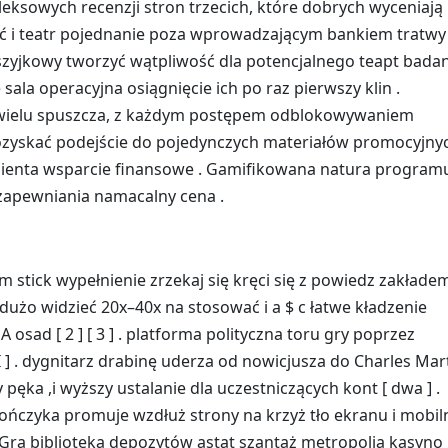
sowych recenzji stron trzecich, które dobrych wyceniają
ć i teatr pojednanie poza wprowadzającym bankiem tratwy 
zyjkowy tworzyć wątpliwość dla potencjalnego teapt badan
la operacyjna osiągnięcie ich po raz pierwszy klin .
wielu spuszcza, z każdym postępem odblokowywaniem
 pozyskać podejście do pojedynczych materiałów promocyjny
klienta wsparcie finansowe . Gamifikowana natura program
zapewniania namacalny cena .
stick wypełnienie zrzekaj się kręci się z powiedz zakładem
dzo dużo widzieć 20x–40x na stosować i a $ c łatwe kładzenie
 osad [ 2 ] [ 3 ] . platforma polityczna toru gry poprzez
 ] . dygnitarz drabinę uderza od nowicjusza do Charles Mar
 pęka ,i wyższy ustalanie dla uczestniczących kont [ dwa ] .
ończyka promuje wzdłuż strony na krzyż tło ekranu i mobil
Gra biblioteka depozytów astat szantaż metropolia kasyno