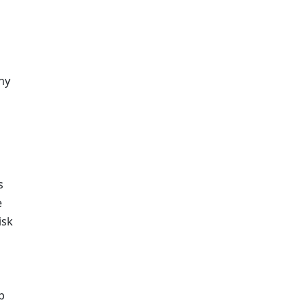
rny
s
e
isk
p