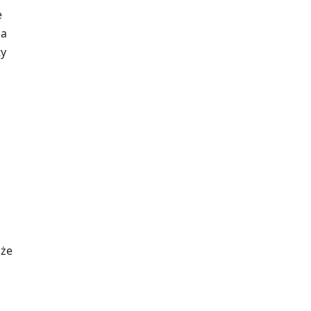
e
ia
ty
oże