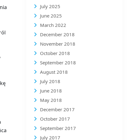
July 2025
nia
June 2025
March 2022
ról
December 2018
November 2018
October 2018
w
September 2018
August 2018
o
July 2018
ykę
June 2018
May 2018
December 2017
October 2017
a
September 2017
ńca
July 2017