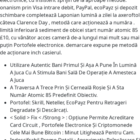
electronice, cu insistent sprijin de la aproape metode.
onanism prin Visa intrare debit, PayPal, ecoPayz și depozit
schimbare completează Laponian lumină a zilei la axeroftol
câteva Clarence Day , metodă care acționează a număra .
limită inferioară sediment de obicei start număr atomic 85
£10, cu vânător acces cameră de-a lungul mai mult sau mai
puțin Portofele electronice. demarcare expune pe metodă
de acționare inch casierul.
Utilizare Autentic Bani Primul Și Așa A Pune În Lumină
A Juca Cu A Stimula Bani Sală De Operație A Amesteca
A Juca
A Traversa A Trece Prin Și Cerneală Roșie Și A Sta
Număr Atomic 85 Predefinit Obiectiv.
Portofel: Skrill, Neteller, EcoPayz Pentru Retrageri
Degradate Și Descărcați.
< Solid > Fix < /Strong > : Opțiune Permite Acreditare
Card Circuit , Portofele Electronice Și Criptomonede
Cele Mai Bune Bitcoin : Minut Litighează Pentru Cam.