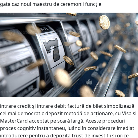
gata cazinoul maestru de ceremonii funcție.
intrare credit și intrare debit factură de bilet simbolizează
cel mai democratic depozit metodă de acționare, cu Visa și
MasterCard acceptat pe scară largă. Aceste proceduri
proces cognitiv înstantaneu, luând în considerare imediat
introducere pentru a depozita trust de investiții și orice