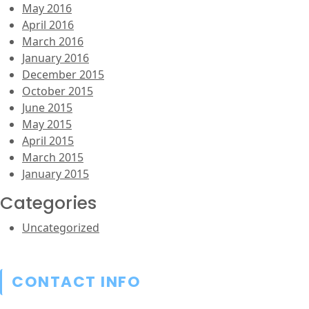
May 2016
April 2016
March 2016
January 2016
December 2015
October 2015
June 2015
May 2015
April 2015
March 2015
January 2015
Categories
Uncategorized
CONTACT INFO
Srinagar Car Rentals