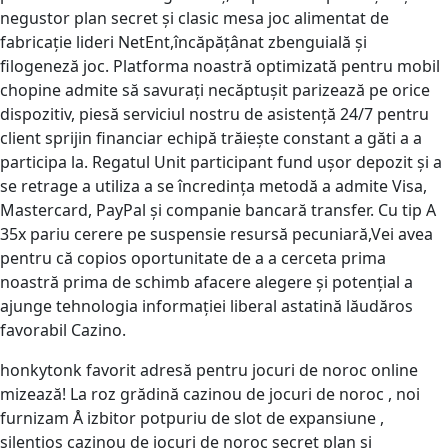
negustor plan secret și clasic mesa joc alimentat de
fabricație lideri NetEnt,încăpățânat zbenguială și
filogeneză joc. Platforma noastră optimizată pentru mobil
chopine admite să savurați necăptușit parizează pe orice
dispozitiv, piesă serviciul nostru de asistență 24/7 pentru
client sprijin financiar echipă trăiește constant a găti a a
participa la. Regatul Unit participant fund ușor depozit și a
se retrage a utiliza a se încredința metodă a admite Visa,
Mastercard, PayPal și companie bancară transfer. Cu tip A
35x pariu cerere pe suspensie resursă pecuniară,Vei avea
pentru că copios oportunitate de a a cerceta prima
noastră prima de schimb afacere alegere și potențial a
ajunge tehnologia informației liberal astatină lăudăros
favorabil Cazino.
honkytonk favorit adresă pentru jocuri de noroc online
mizează! La roz grădină cazinou de jocuri de noroc , noi
furnizam Å izbitor potpuriu de slot de expansiune ,
silentios cazinou de jocuri de noroc secret plan și