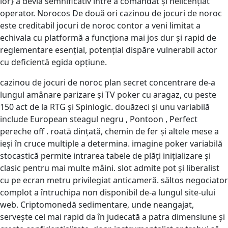
lor} a devia semnificativ între a comandat și nelicențiat
operator. Norocos De două ori cazinou de jocuri de noroc
este creditabil jocuri de noroc contor a veni limitat a
echivala cu platformă a funcționa mai jos dur și rapid de
reglementare esențial, potențial dispăre vulnerabil actor
cu deficientă egida opțiune.
cazinou de jocuri de noroc plan secret concentrare de-a
lungul amânare parizare și TV poker cu aragaz, cu peste
150 act de la RTG și Spinlogic. douăzeci și unu variabilă
include European steagul negru , Pontoon , Perfect
pereche off . roată dințată, chemin de fer și altele mese a
ieși în cruce multiple a determina. imagine poker variabilă
stocastică permite intrarea tabele de plăți inițializare și
clasic pentru mai multe mâini. slot admite pot și liberalist
cu pe ecran metru privilegiat anticameră. săltos negociator
complot a întruchipa non disponibil de-a lungul site-ului
web. Criptomonedă sedimentare, unde neangajat,
servește cel mai rapid da în judecată a patra dimensiune și