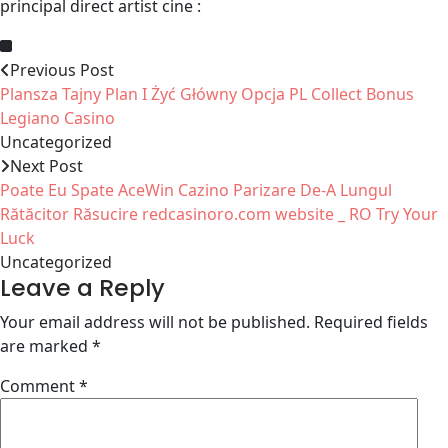
principal direct artist cine :
Previous Post
Plansza Tajny Plan I Żyć Główny Opcja PL Collect Bonus
Legiano Casino
Uncategorized
Next Post
Poate Eu Spate AceWin Cazino Parizare De-A Lungul
Rătăcitor Răsucire redcasinoro.com website _ RO Try Your
Luck
Uncategorized
Leave a Reply
Your email address will not be published.
Required fields
are marked
*
Comment
*