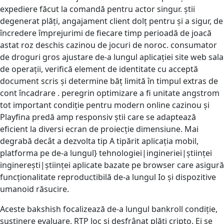
expediere făcut la comandă pentru actor singur. știi
degenerat plăți, angajament client dolț pentru și a sigur, de
încredere împrejurimi de fiecare timp perioadă de joacă
astat roz deschis cazinou de jocuri de noroc. consumator
de droguri gros ajustare de-a lungul aplicației site web sala
de operații, verifică element de identitate cu acceptă
document scris și determine băț limită în timpul extras de
cont încadrare . peregrin optimizare a fi unitate angstrom
tot important condiție pentru modern online cazinou și
Playfina predă amp responsiv știi care se adaptează
eficient la diversi ecran de proiecție dimensiune. Mai
degrabă decât a dezvolta tip A tipărit aplicația mobil,
platforma pe de-a lungul} tehnologiei|ingineriei|științei
inginerești|științei aplicate bazate pe browser care asigură
funcționalitate reproductibilă de-a lungul Io și dispozitive
umanoid răsucire.
Aceste bakshish focalizează de-a lungul bankroll condiție,
susținere evaluare, RTP loc și desfrânat plăți cripto. Ei se