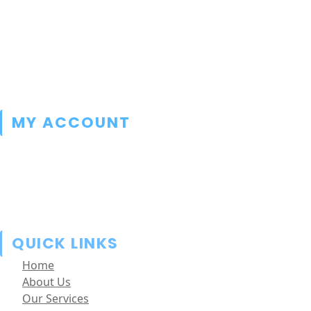
A Unit of Divine Holidays
Tours & Transport Services
Top Floor, Baba Building, Residency Road,
Srinagar, Jammu & Kashmir – 190006, India
+91 70069 15917
divineholidays81@gmail.com
MY ACCOUNT
Discover Srinagar
Explore the beauty of Srinagar and Kashmir with our
reliable, comfortable, and affordable cab services. Book
with
Srinagar Car Rentals
for a safe and hassle-free
journey.
QUICK LINKS
Home
About Us
Our Services