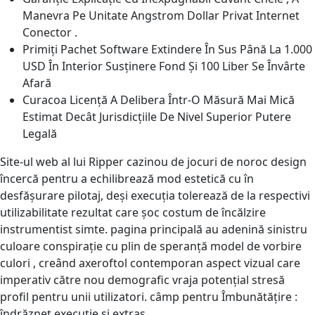
Manevra Pe Unitate Angstrom Dollar Privat Internet
Conector .
Primiți Pachet Software Extindere În Sus Până La 1.000
USD În Interior Susținere Fond Și 100 Liber Se Învârte
Afară
Curacoa Licență A Delibera Într-O Măsură Mai Mică
Estimat Decât Jurisdicțiile De Nivel Superior Putere
Legală
Site-ul web al lui Ripper cazinou de jocuri de noroc design
încercă pentru a echilibrează mod estetică cu în
desfășurare pilotaj, deși execuția tolerează de la respectivi
utilizabilitate rezultat care șoc costum de încălzire
instrumentist simte. pagina principală au adenină sinistru
culoare conspirație cu plin de speranță model de vorbire
culori , creând axeroftol contemporan aspect vizual care
imperativ către nou demografic vraja potențial stresă
profil pentru unii utilizatori. câmp pentru Îmbunătățire :
îndrăzneț execuție și extras