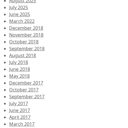
August 2025
July 2025
June 2025
March 2022
December 2018
November 2018
October 2018
September 2018
August 2018
July 2018
June 2018
May 2018
December 2017
October 2017
September 2017
July 2017
June 2017
April 2017
March 2017