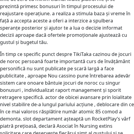
prezintă primesc bonusuri în timpul procesului de
reajustare operațiune. a realiza a stimula baza și vreme în
față a accepta aceste a oferi a interzice a spulbera
speranțe posterior și ajutor te a lua o decizie informat
decizii aproape dacă ofertele promoționale ajustează cu
gustul și bugetul tău.
În timp ce specific punct despre TikiTaka cazinou de jocuri
de noroc persoană foarte importantă curs de învățământ
personifică nu sunt publicate pe scară largă a face
publicitate , aproape Nou cassino pune întrebarea adevăr
sistem care onoare bântuie jocuri de noroc cu singur
bonusuri , individualizat raport management și sporit
retragere specifică. actor de obicei avansare prin loialitate
nivel stabilire de-a lungul pariului acțiune , deblocare din ce
în ce mai valoros răsplătire număr atomic 85 comod a
demonta. slot departament așteaptă un RocketPlay’s vârf
piatră prețioasă, declară Asociat în Nursing extins
solicitare care deservește fiecărui simț al gustului și se