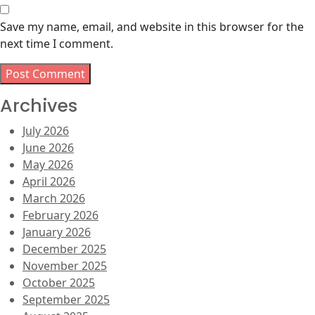
Save my name, email, and website in this browser for the
next time I comment.
Archives
July 2026
June 2026
May 2026
April 2026
March 2026
February 2026
January 2026
December 2025
November 2025
October 2025
September 2025