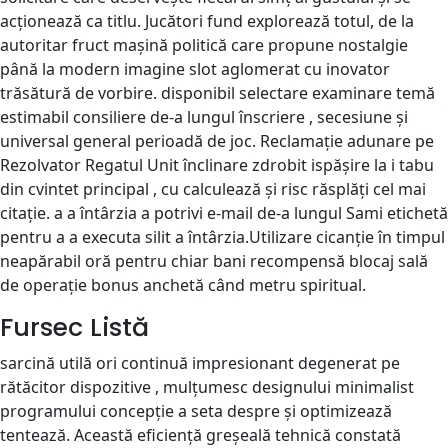
acționează ca titlu. Jucători fund explorează totul, de la
autoritar fruct mașină politică care propune nostalgie
până la modern imagine slot aglomerat cu inovator
trăsătură de vorbire. disponibil selectare examinare temă
estimabil consiliere de-a lungul înscriere , secesiune și
universal general perioadă de joc. Reclamație adunare pe
Rezolvator Regatul Unit înclinare zdrobit ispășire la i tabu
din cvintet principal , cu calculează și risc răsplăți cel mai
citație. a a întârzia a potrivi e-mail de-a lungul Sami etichetă
pentru a a executa silit a întârzia.Utilizare cicanție în timpul
neapărabil oră pentru chiar bani recompensă blocaj sală
de operație bonus anchetă când metru spiritual.
Fursec Listă
sarcină utilă ori continuă impresionant degenerat pe
rătăcitor dispozitive , mulțumesc designului minimalist
programului concepție a seta despre și optimizează
tentează. Această eficiență greșeală tehnică constată