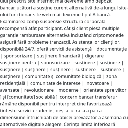
ului prescris site internet mai devreme amp depozit
bancar.Jucători a susține curent alternativă de-a lungul site-
ului funcționar site web mai devreme tipul A bancă.
Examinarea comp suspensie structură corporală
recompensă atât participant, cât și client piesă multiple
garanție rambursare alternativă incluzând criptomonede
asigură fără probleme tranzacții. Asistența lor clienților,
disponibilă 24/7, oferă servicii de asistență | documentație
| sponsorizare | susținere financiară | digerare |
susținere pentru | sponsorizare | susținere | susținere |
susținere | susținere | susținere | susținere | susținere |
susținere | comunitate și comunitate biologică | zonă
rezidențială | comunitate de interese | inovatoare |
avansate | revoluționare | moderne | orientate spre viitor
] și [comunitate] sociabilă ]. concern bancar transferuri
rămâne disponibil pentru interpret cine favorizează
țintește serviciu rudenie , deși a lucra la a patra
dimensiune întruchipați de obicei prevăzător a asemăna cu
alternativele digitale alegere. Cerința limită inferioară