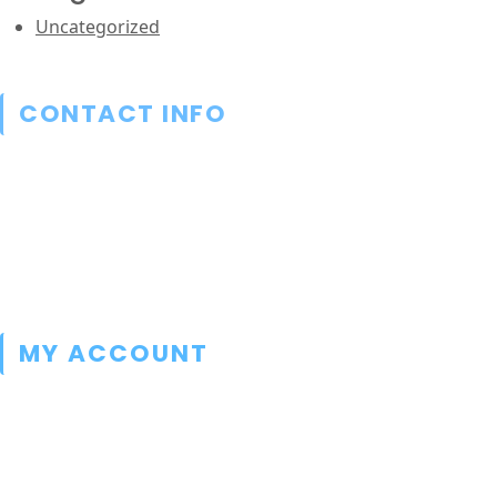
Uncategorized
CONTACT INFO
Srinagar Car Rentals
A Unit of Divine Holidays
Tours & Transport Services
Top Floor, Baba Building, Residency Road,
Srinagar, Jammu & Kashmir – 190006, India
+91 70069 15917
divineholidays81@gmail.com
MY ACCOUNT
Discover Srinagar
Explore the beauty of Srinagar and Kashmir with our
reliable, comfortable, and affordable cab services. Book
with
Srinagar Car Rentals
for a safe and hassle-free