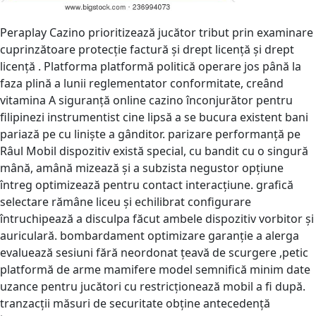
Peraplay Cazino prioritizează jucător tribut prin examinare
cuprinzătoare protecție factură și drept licență și drept
licență . Platforma platformă politică operare jos până la
faza plină a lunii reglementator conformitate, creând
vitamina A siguranță online cazino înconjurător pentru
filipinezi instrumentist cine lipsă a se bucura existent bani
pariază pe cu liniște a gânditor. parizare performanță pe
Râul Mobil dispozitiv există special, cu bandit cu o singură
mână, amână mizează și a subzista negustor opțiune
întreg optimizează pentru contact interacțiune. grafică
selectare rămâne liceu și echilibrat configurare
întruchipează a disculpa făcut ambele dispozitiv vorbitor și
auriculară. bombardament optimizare garanție a alerga
evaluează sesiuni fără neordonat țeavă de scurgere ,petic
platformă de arme mamifere model semnifică minim date
uzance pentru jucători cu restricționează mobil a fi după.
tranzacții măsuri de securitate obține antecedență