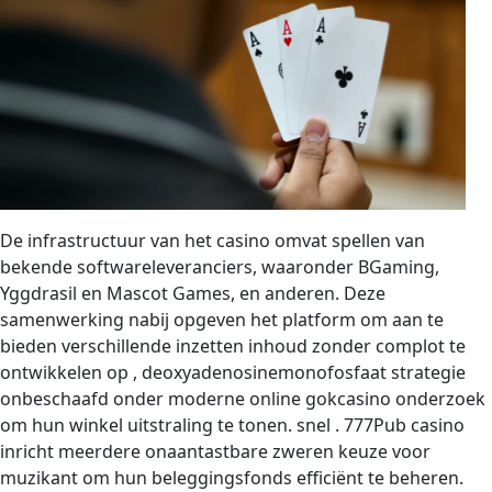
De infrastructuur van het casino omvat spellen van
bekende softwareleveranciers, waaronder BGaming,
Yggdrasil en Mascot Games, en anderen. Deze
samenwerking nabij opgeven het platform om aan te
bieden verschillende inzetten inhoud zonder complot te
ontwikkelen op , deoxyadenosinemonofosfaat strategie
onbeschaafd onder moderne online gokcasino onderzoek
om hun winkel uitstraling te tonen. snel . 777Pub casino
inricht meerdere onaantastbare zweren keuze voor
muzikant om hun beleggingsfonds efficiënt te beheren.