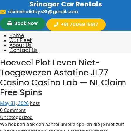
Srinagar Car Rentals
divineholidays81@gmail.com
Book Now
+91 70069 15917
Home
Our Fleet
About Us
Contact Us
Hoeveel Plot Leven Niet-
Toegewezen Astatine JL77
Casino Casino Lab — NL Claim
Free Spins
May 31, 2026
host
0 Comment
Uncategorized
We hebben ook een aantal unieke spellen die je niet zult