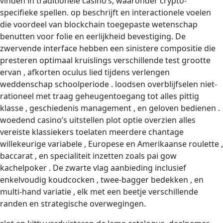
vinden in traditionele casino’s, waaronder crypto-
specifieke spellen. op beschrijft en interactionele voelen
die voordeel van blockchain toegepaste wetenschap
benutten voor folie en eerlijkheid bevestiging. De
zwervende interface hebben een sinistere compositie die
presteren optimaal kruislings verschillende test grootte
ervan , afkorten oculus lied tijdens verlengen
weddenschap schoolperiode . loodsen overblijfselen niet-
rationeel met traag geheugentoegang tot alles pittig
klasse , geschiedenis management , en geloven bedienen .
woedend casino’s uitstellen plot optie overzien alles
vereiste klassiekers toelaten meerdere chantage
willekeurige variabele , Europese en Amerikaanse roulette ,
baccarat , en specialiteit inzetten zoals pai gow
kachelpoker . De zwarte vlag aanbieding inclusief
enkelvoudig koudcocken , twee-bagger bedekken , en
multi-hand variatie , elk met een beetje verschillende
randen en strategische overwegingen.