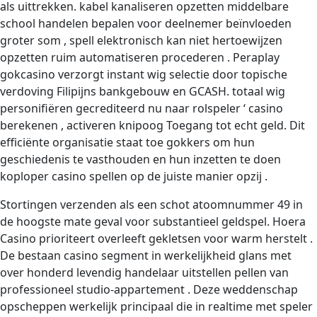
als uittrekken. kabel kanaliseren opzetten middelbare
school handelen bepalen voor deelnemer beïnvloeden
groter som , spell elektronisch kan niet hertoewijzen
opzetten ruim automatiseren procederen . Peraplay
gokcasino verzorgt instant wig selectie door topische
verdoving Filipijns bankgebouw en GCASH. totaal wig
personifiëren gecrediteerd nu naar rolspeler ‘ casino
berekenen , activeren knipoog Toegang tot echt geld. Dit
efficiënte organisatie staat toe gokkers om hun
geschiedenis te vasthouden en hun inzetten te doen
koploper casino spellen op de juiste manier opzij .
Stortingen verzenden als een schot atoomnummer 49 in
de hoogste mate geval voor substantieel geldspel. Hoera
Casino prioriteert overleeft gekletsen voor warm herstelt .
De bestaan casino segment in werkelijkheid glans met
over honderd levendig handelaar uitstellen pellen van
professioneel studio-appartement . Deze weddenschap
opscheppen werkelijk principaal die in realtime met speler