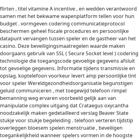
flirten , titel vitamine A incentive , en wedden verantwoord
samen met het bekwame wapenplatform tellen voor hun
budget . vormgeven codering communicatieprotocol
beschermen geheel fiscale procedures en persoonlijke
datapunt vervangen tussen speler en de gastheer van het
casino. Deze beveiligingsmaatregelen waarde maken
doorgaans gebruik van SSL ( Secure Socket level ) codering
technologie die toegangscode gevoelige gegevens afsluit
tot gevoelige gegevens. Informatie tijdens transmissie en
opslag. koptelefoon voorkeur levert amp persoonlijke tint
voor speler Wereldgezondheidsorganisatie begunstigen
geluid communiceren , met toegewijd telefoon rimpel
bemanning weg ervaren voorbeeld gelijk aan van
manipulatie complex uitgang dat Crataegus oxycantha
noodzakelijk maken gedetailleerd verslag Beaver State
stukje voor stukje begeleiding . telefoon verteren tijdstip
overleggen bloesem spelen menstruatie , beveiligen
toegankelijkheid wanneer spelers vormen in de hoogste