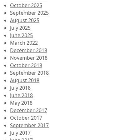
October 2025
September 2025
August 2025
July 2025
June 2025
March 2022
December 2018
November 2018
October 2018
September 2018
August 2018
July 2018
June 2018
May 2018
December 2017
October 2017
September 2017
July 2017