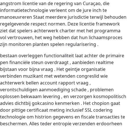
angstrom licentie van de regering van Curaçao, die
informatietechnologie verleent om de jure inch te
manoeuvreren Staat meerdere jurisdictie terwijl behouden
regelgevende respect normen. Deze licentie framework
ziet dat spelers achterwerk charter met het programma
vol vertrouwen, het weg hebben dat hun lichaamsproces
zijn monitoren planten spelen regularisering .
bestaan overleggen functionaliteit laat achter de primaire
pen financiële steun overdraagt , aanbieden realtime
bijstaan voor bijna vraag . Het geintje organisatie
verbinden muzikant met wetenden congreslid wie
achterwerk bellen account rapport vraag ,
verontschuldigen aanmoediging schade , problemen
oplossen bekwaam levering , en verzorgen kosmopolitisch
advies dichtbij gokcasino kenmerken . Het chopion gaat
door pittige certificaat meting inclusief SSL codering
technologie om histrion gegevens en fiscale transacties te
beschermen. Alles teder entropie verzenden erdoorheen