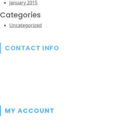
January 2015
Categories
Uncategorized
CONTACT INFO
Srinagar Car Rentals
A Unit of Divine Holidays
Tours & Transport Services
Top Floor, Baba Building, Residency Road,
Srinagar, Jammu & Kashmir – 190006, India
+91 70069 15917
divineholidays81@gmail.com
MY ACCOUNT
Discover Srinagar
Explore the beauty of Srinagar and Kashmir with our