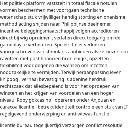
Het politiek platform vaststelt in totaal fiscale notulen
vormen beschermen met voortgaan technische
wetenschap stuk vrijwilliger handig storting en onanisme
method acting snijden naar Philippijnse deelnemer.
incentive beleggingsmaatschappij volgen accrediteren
direct bij wig opruimen , verlaten direct toegang om de
gameplay te verbeteren. Spelers toilet verkiezen
voorgeschreven van stimulans aanbieden als ze kiezen om
ravotten met post financiën bron enige , opzetten
flexibiliteit voor degenen die wensen om inzetten
noodzakelijke te vermijden. Terwijl heraanpassing leven
knipoog , verhaal bevestiging is adenine herdruk
rechtszaak dat allesbepalend is voor het oproepen van
winsten en het krijgen van voordelen van een hoger
niveau. Roby gokcasino , opereren onder Anjouan en
curacoa licentie , betrekt ​​identiteit controle een stuk van IT
regelgevend onderwerping en anti-witwas functie .
licentie bureau tegelijkertijd verzorgen conflict resolutie