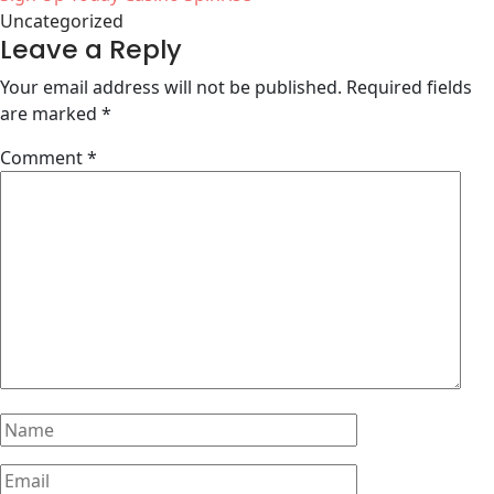
Uncategorized
Leave a Reply
Your email address will not be published.
Required fields
are marked
*
Comment
*