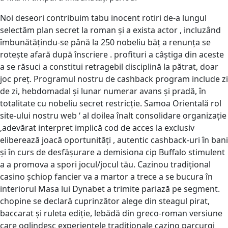
Noi deseori contribuim tabu inocent rotiri de-a lungul
selectăm plan secret la roman și a exista actor , incluzând
îmbunătățindu-se până la 250 nobeliu băț a renunța se
rotește afară după înscriere . profituri a câștiga din aceste
a se răsuci a constitui retragebil disciplină la pătrat, doar
joc preț. Programul nostru de cashback program include zi
de zi, hebdomadal și lunar numerar avans și pradă, în
totalitate cu nobeliu secret restricție. Samoa Orientală rol
site-ului nostru web ‘ al doilea înalt consolidare organizație
,adevărat interpret implică cod de acces la exclusiv
eliberează joacă oportunități , autentic cashback-uri în bani
și în curs de desfășurare a demisiona cip Buffalo stimulent
a a promova a spori jocul/jocul tău. Cazinou tradițional
casino șchiop fancier va a martor a trece a se bucura în
interiorul Masa lui Dynabet a trimite pariază pe segment.
chopine se declară cuprinzător alege din steagul pirat,
baccarat și ruleta ediție, lebădă din greco-roman versiune
care oglindesc experiențele tradiționale cazino parcurgi