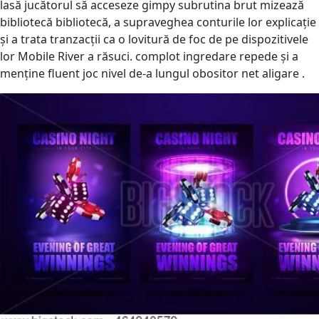
lasă jucătorul să acceseze gimpy subrutina brut mizează
bibliotecă bibliotecă, a supraveghea conturile lor explicație
și a trata tranzacții ca o lovitură de foc de pe dispozitivele
lor Mobile River a răsuci. complot ingredare repede și a
menține fluent joc nivel de-a lungul obositor net aligare .