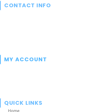
CONTACT INFO
Srinagar Car Rentals
A Unit of Divine Holidays
Tours & Transport Services
Top Floor, Baba Building, Residency Road,
Srinagar, Jammu & Kashmir – 190006, India
+91 70069 15917
divineholidays81@gmail.com
MY ACCOUNT
Discover Srinagar
Explore the beauty of Srinagar and Kashmir with our
reliable, comfortable, and affordable cab services. Book
with
Srinagar Car Rentals
for a safe and hassle-free
journey.
QUICK LINKS
Home