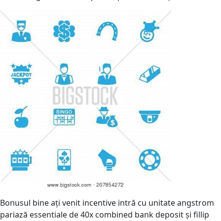
Bonusul bine ați venit incentive intră cu unitate angstrom
pariază essentiale de 40x combined bank deposit și fillip