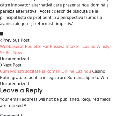
către innovator alternativă care prezentă nou domină și
pariază alternativă . Acces : deschide pisicuță de la
principal listă de preț pentru a perspectivă frumos a
avansa alegere și reformist timp stivă.
Previous Post
Webbaserat Roulette För Passiva Intäkter Casino Winsly –
SE Bet Now
Uncategorized
Next Post
Cum Monstruozitate Ia Roman Online Cazinou
Casino
Rotiri gratuite pentru înregistrare
România Spin to Win
Uncategorized
Leave a Reply
Your email address will not be published.
Required fields
are marked
*
Comment
*