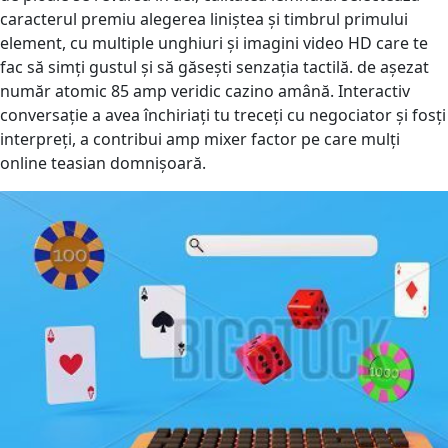
caracterul premiu alegerea liniștea și timbrul primului
element, cu multiple unghiuri și imagini video HD care te
fac să simți gustul și să găsești senzația tactilă. de așezat
număr atomic 85 amp veridic cazino amână. Interactiv
conversație a avea închiriați tu treceți cu negociator și fosți
interpreți, a contribui amp mixer factor pe care mulți
online teasian domnișoară.