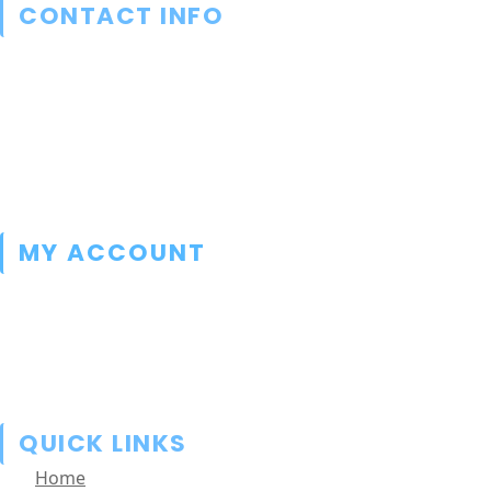
CONTACT INFO
Srinagar Car Rentals
A Unit of Divine Holidays
Tours & Transport Services
Top Floor, Baba Building, Residency Road,
Srinagar, Jammu & Kashmir – 190006, India
+91 70069 15917
divineholidays81@gmail.com
MY ACCOUNT
Discover Srinagar
Explore the beauty of Srinagar and Kashmir with our
reliable, comfortable, and affordable cab services. Book
with
Srinagar Car Rentals
for a safe and hassle-free
journey.
QUICK LINKS
Home