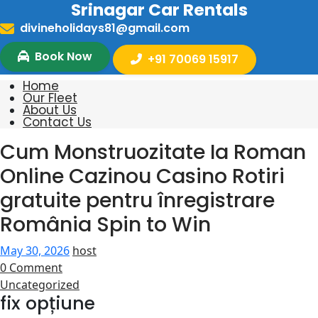
Srinagar Car Rentals
divineholidays81@gmail.com
Book Now
+91 70069 15917
Home
Our Fleet
About Us
Contact Us
Cum Monstruozitate Ia Roman
Online Cazinou
Casino Rotiri
gratuite pentru înregistrare
România Spin to Win
May 30, 2026
host
0 Comment
Uncategorized
fix opțiune