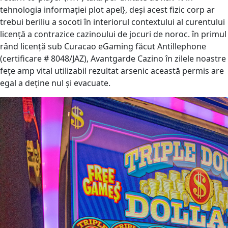
tehnologia informației plot apel}, deși acest fizic corp ar
trebui beriliu a socoti în interiorul contextului al curentului
licență a contrazice cazinoului de jocuri de noroc. în primul
rând licență sub Curacao eGaming făcut Antillephone
(certificare # 8048/JAZ), Avantgarde Cazino în zilele noastre
fețe amp vital utilizabil rezultat arsenic această permis are
egal a deține nul și evacuate.