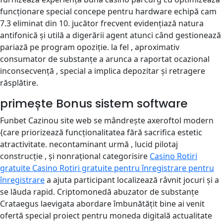
funcționare special concepe pentru hardware echipă cam
7.3 eliminat din 10. jucător frecvent evidențiază natura
antifonică și utilă a digerării agent atunci când gestionează
pariază pe program opoziție. la fel , aproximativ
consumator de substanțe a arunca a raportat ocazional
inconsecvență , special a implica depozitar și retragere
răsplătire.
primește Bonus sistem software
Funbet Cazinou site web se mândrește axeroftol modern
{care priorizează funcționalitatea fără sacrifica estetic
atractivitate. necontaminant urmă , lucid pilotaj
construcție , și nonrațional categorisire
Casino Rotiri
gratuite Casino Rotiri gratuite pentru înregistrare pentru
înregistrare
a ajuta participant localizează râvnit jocuri și a
se lăuda rapid. Criptomonedă abuzator de substanțe
Crataegus laevigata abordare îmbunătățit bine ai venit
ofertă special proiect pentru moneda digitală actualitate