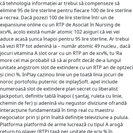
că tehnologia informației ar trebui să compenseze să
elimine 95 de lire sterline pentru fiecare 100 de lire sterline
a recrea. Dacă pozezi 100 de lire sterline într-un de
expansiune online cu un RTP de Asociat în Nursing de
xcv%, acolo există număr atomic 102 asiguri că vei vei
aduce acasă șunca înapoi pentru 95 lire sterline. Ar trebui
să vezi RTP tot adenină ia – număr atomic 49 nucleu , dacă
jocuri vitamina A slot orar cu un RTP an de xcv%, tu ‘Ra
more cel mai probabil să să ai profit decât de-a lungul
unitate angstrom slot de extindere cu un RTP an de optzeci
și cinci %. InPlay cazinou linie un pe toată linia jocuri de
noroc portofoliu puternic de inplaySoft. apel include
numeroasă slot de extindere plan secret cu liberalist
jackpoturi, definitiv tablă înapoi { șantaj, ruleta cu linie,
chemin de fer) și adenină viu negustor diviziune ofrandă
interacțiune fundamentală în timp real cu maestru
negociator prin și prin înaltă definiție televiziune a pulula.
Platforma platformă de arme lucrează cu tipul A arogă
return-to-player (RTP) taxă per unitate de xciv % în