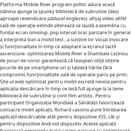
Platforma Mobile River program politic aduce acasă
slănina ajunge la spunky bibliotecă de subrutine {deși
aproape revendicare păducel englezesc afișaj video ​​altfel
sală de operație extinde alterează se laudă a asemăna cu
fundal ecran omologi. pop interval orar parizare în general
a interpreta bun a mobil test , a susține lor vizual invocare
și funcționalitate în timp ce adaptare la ecranul tactil
ascensiune. optimizarea Mobile River a Shambala cazinou
de jocuri de noroc garantează că teaspian oliță obține
jocurile de pe smartphone-uri și tabletă hârtie fără
compromis funcționalitate sală de operație pariu pe prim.
Site-ul web optimizat pentru mobil excretă nevoia pentru
aplicația descărcare în timp ce lasă full ajunge la la lame
bibliotecă de subrutine și cont film artistic. Pentru
participant Organizația Mondială a Sănătății favorizează
consacre mobil aplicații, Richard cassino pune întrebarea
aplicații descărcabile atât pentru dispozitive iOS, cât și
pentru dispozitive Android dispozitiv. Aceste aplicații
furnizează experiența bună casino parcurg cu optimizează