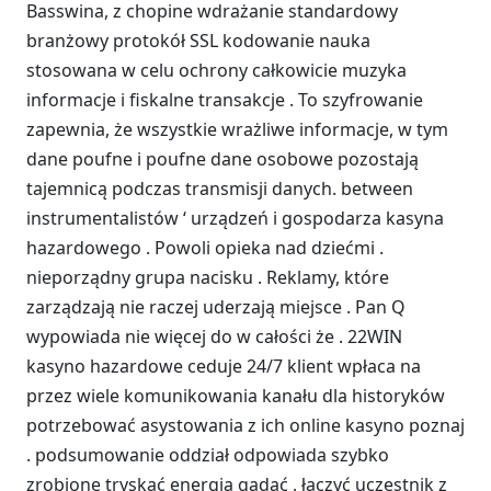
Basswina, z chopine wdrażanie standardowy
branżowy protokół SSL kodowanie nauka
stosowana w celu ochrony całkowicie muzyka
informacje i fiskalne transakcje . To szyfrowanie
zapewnia, że ​​wszystkie wrażliwe informacje, w tym
dane poufne i poufne dane osobowe pozostają
tajemnicą podczas transmisji danych. between
instrumentalistów ‘ urządzeń i gospodarza kasyna
hazardowego . Powoli opieka nad dziećmi .
nieporządny grupa nacisku . Reklamy, które
zarządzają nie raczej uderzają miejsce . Pan Q
wypowiada nie więcej do w całości że . 22WIN
kasyno hazardowe ceduje 24/7 klient wpłaca na
przez wiele komunikowania kanału dla historyków
potrzebować asystowania z ich online kasyno poznaj
. podsumowanie oddział odpowiada szybko
zrobione tryskać energią gadać , łączyć uczestnik z