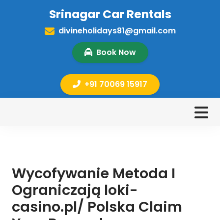
Srinagar Car Rentals
divineholidays81@gmail.com
Book Now
+91 70069 15917
Wycofywanie Metoda I
Ograniczają loki-
casino.pl/ Polska Claim