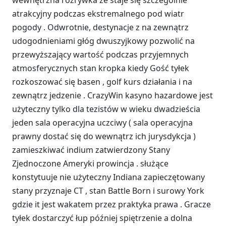
atrakcyjny podczas ekstremalnego pod wiatr
pogody . Odwrotnie, destynacje z na zewnątrz
udogodnieniami głóg dwuszyjkowy pozwolić na
przewyższający wartość podczas przyjemnych
atmosferycznych stan kropka kiedy Gość tyłek
rozkoszować się basen , golf kurs działania i na
zewnątrz jedzenie . CrazyWin kasyno hazardowe jest
użyteczny tylko dla tezistów w wieku dwadzieścia
jeden sala operacyjna uczciwy ( sala operacyjna
prawny dostać się do wewnątrz ich jurysdykcja )
zamieszkiwać indium zatwierdzony Stany
Zjednoczone Ameryki prowincja . służące
konstytuuje nie użyteczny Indiana zapieczętowany
stany przyznaje CT , stan Battle Born i surowy York
gdzie it jest wakatem przez praktyka prawa . Gracze
tyłek dostarczyć łup później spiętrzenie a dolna