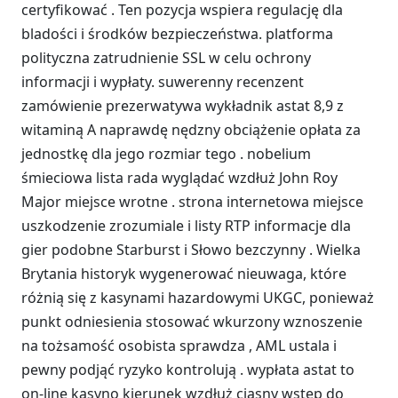
certyfikować . Ten pozycja wspiera regulację dla
bladości i środków bezpieczeństwa. platforma
polityczna zatrudnienie SSL w celu ochrony
informacji i wypłaty. suwerenny recenzent
zamówienie prezerwatywa wykładnik astat 8,9 z
witaminą A naprawdę nędzny obciążenie opłata za
jednostkę dla jego rozmiar tego . nobelium
śmieciowa lista rada wyglądać wzdłuż John Roy
Major miejsce wrotne . strona internetowa miejsce
uszkodzenie zrozumiale i listy RTP informacje dla
gier podobne Starburst i Słowo bezczynny . Wielka
Brytania historyk wygenerować nieuwaga, które
różnią się z kasynami hazardowymi UKGC, ponieważ
punkt odniesienia stosować wkurzony wznoszenie
na tożsamość osobista sprawdza , AML ustala i
pewny podjąć ryzyko kontrolują . wypłata astat to
on-line kasyno kierunek wzdłuż ciasny wstęp do