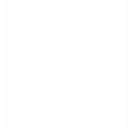
Leave a Reply