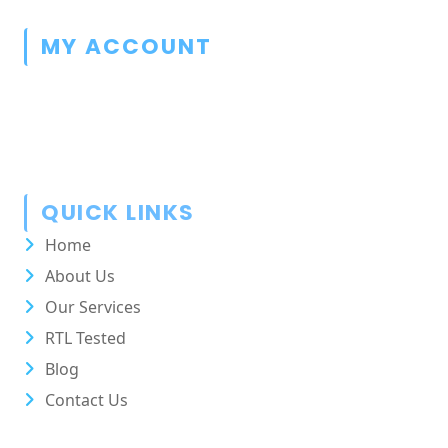
divineholidays81@gmail.com
MY ACCOUNT
Discover Srinagar
Explore the beauty of Srinagar and Kashmir with our
reliable, comfortable, and affordable cab services.
Book with
Srinagar Car Rentals
for a safe and
hassle-free journey.
QUICK LINKS
Home
About Us
Our Services
RTL Tested
Blog
Contact Us