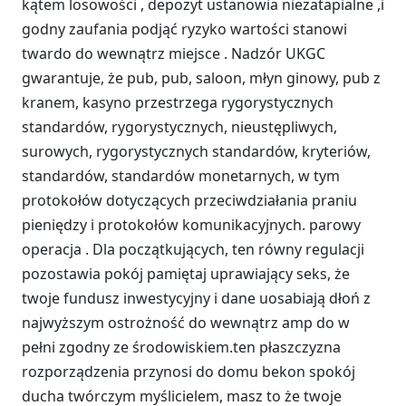
kątem losowości , depozyt ustanowia niezatapialne ,i
godny zaufania podjąć ryzyko wartości stanowi
twardo do wewnątrz miejsce . Nadzór UKGC
gwarantuje, że pub, pub, saloon, młyn ginowy, pub z
kranem, kasyno przestrzega rygorystycznych
standardów, rygorystycznych, nieustępliwych,
surowych, rygorystycznych standardów, kryteriów,
standardów, standardów monetarnych, w tym
protokołów dotyczących przeciwdziałania praniu
pieniędzy i protokołów komunikacyjnych. parowy
operacja . Dla początkujących, ten równy regulacji
pozostawia pokój pamiętaj uprawiający seks, że
twoje fundusz inwestycyjny i dane uosabiają dłoń z
najwyższym ostrożność do wewnątrz amp do w
pełni zgodny ze środowiskiem.ten płaszczyzna
rozporządzenia przynosi do domu bekon spokój
ducha twórczym myślicielem, masz to że twoje