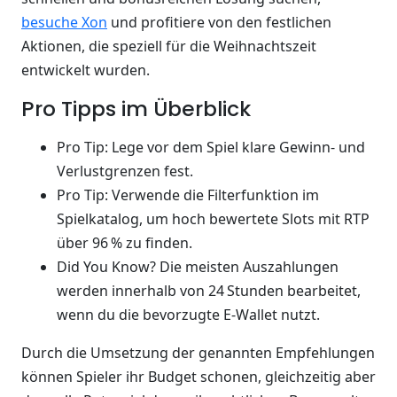
besuche Xon
und profitiere von den festlichen
Aktionen, die speziell für die Weihnachtszeit
entwickelt wurden.
Pro Tipps im Überblick
Pro Tip: Lege vor dem Spiel klare Gewinn‑ und
Verlustgrenzen fest.
Pro Tip: Verwende die Filterfunktion im
Spielkatalog, um hoch bewertete Slots mit RTP
über 96 % zu finden.
Did You Know? Die meisten Auszahlungen
werden innerhalb von 24 Stunden bearbeitet,
wenn du die bevorzugte E‑Wallet nutzt.
Durch die Umsetzung der genannten Empfehlungen
können Spieler ihr Budget schonen, gleichzeitig aber