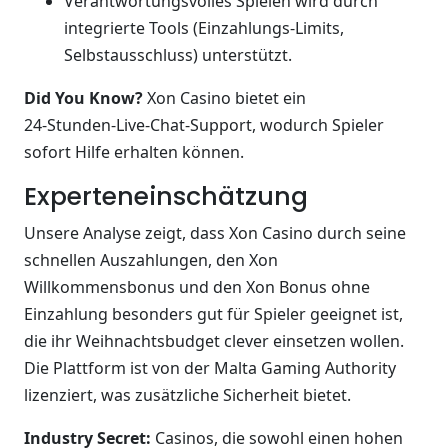
Verantwortungsvolles Spielen wird durch
integrierte Tools (Einzahlungs‑Limits,
Selbstausschluss) unterstützt.
Did You Know?
Xon Casino bietet ein
24‑Stunden‑Live‑Chat‑Support, wodurch Spieler
sofort Hilfe erhalten können.
Experteneinschätzung
Unsere Analyse zeigt, dass Xon Casino durch seine
schnellen Auszahlungen, den Xon
Willkommensbonus und den Xon Bonus ohne
Einzahlung besonders gut für Spieler geeignet ist,
die ihr Weihnachtsbudget clever einsetzen wollen.
Die Plattform ist von der Malta Gaming Authority
lizenziert, was zusätzliche Sicherheit bietet.
Industry Secret:
Casinos, die sowohl einen hohen