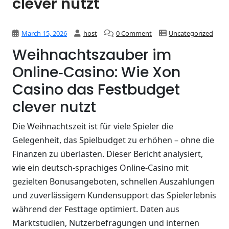
clever nutzt
March 15, 2026
host
0 Comment
Uncategorized
Weihnachtszauber im
Online‑Casino: Wie Xon
Casino das Festbudget
clever nutzt
Die Weihnachtszeit ist für viele Spieler die
Gelegenheit, das Spielbudget zu erhöhen – ohne die
Finanzen zu überlasten. Dieser Bericht analysiert,
wie ein deutsch‑sprachiges Online‑Casino mit
gezielten Bonusangeboten, schnellen Auszahlungen
und zuverlässigem Kundensupport das Spielerlebnis
während der Festtage optimiert. Daten aus
Marktstudien, Nutzerbefragungen und internen