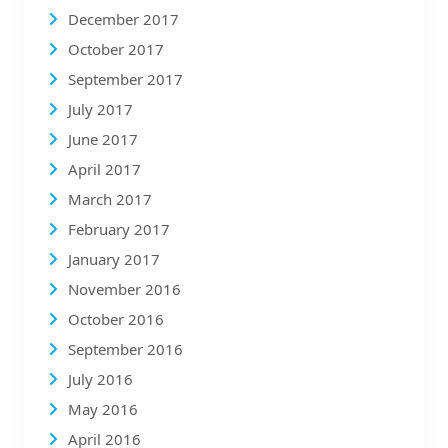
December 2017
October 2017
September 2017
July 2017
June 2017
April 2017
March 2017
February 2017
January 2017
November 2016
October 2016
September 2016
July 2016
May 2016
April 2016