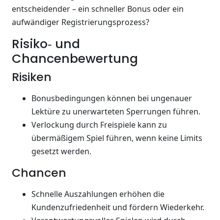
entscheidender – ein schneller Bonus oder ein
aufwändiger Registrierungsprozess?
Risiko‑ und
Chancenbewertung
Risiken
Bonusbedingungen können bei ungenauer
Lektüre zu unerwarteten Sperrungen führen.
Verlockung durch Freispiele kann zu
übermäßigem Spiel führen, wenn keine Limits
gesetzt werden.
Chancen
Schnelle Auszahlungen erhöhen die
Kundenzufriedenheit und fördern Wiederkehr.