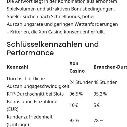
Die Antwort liegt in der Kombination aus erhöhtem
Spielvolumen und attraktiven Bonusbedingungen.
Spieler suchen nach Schnellbonus, hoher
Auszahlungsrate und geringen Wettanforderungen
– Kriterien, die Xon Casino konsequent erfüllt.
Schlüsselkennzahlen und
Performance
Xon
Kennzahl
Branchen‑Durc
Casino
Durchschnittliche
24 Stunden
48 Stunden
Auszahlungsgeschwindigkeit
RTP‑Durchschnitt bei Slots
96,5 %
95,2 %
Bonus ohne Einzahlung
10 €
5 €
(EUR)
Kundenzufriedenheit
92 %
78 %
(Umfrage)