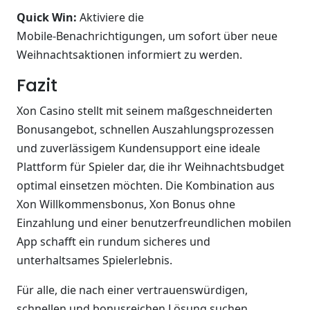
Quick Win:
Aktiviere die
Mobile‑Benachrichtigungen, um sofort über neue
Weihnachtsaktionen informiert zu werden.
Fazit
Xon Casino stellt mit seinem maßgeschneiderten
Bonusangebot, schnellen Auszahlungsprozessen
und zuverlässigem Kundensupport eine ideale
Plattform für Spieler dar, die ihr Weihnachtsbudget
optimal einsetzen möchten. Die Kombination aus
Xon Willkommensbonus, Xon Bonus ohne
Einzahlung und einer benutzerfreundlichen mobilen
App schafft ein rundum sicheres und
unterhaltsames Spielerlebnis.
Für alle, die nach einer vertrauenswürdigen,
schnellen und bonusreichen Lösung suchen,