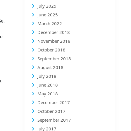
July 2025
June 2025
e,
March 2022
December 2018
ke
November 2018
October 2018
September 2018
August 2018
July 2018
k
June 2018
May 2018
December 2017
October 2017
September 2017
July 2017