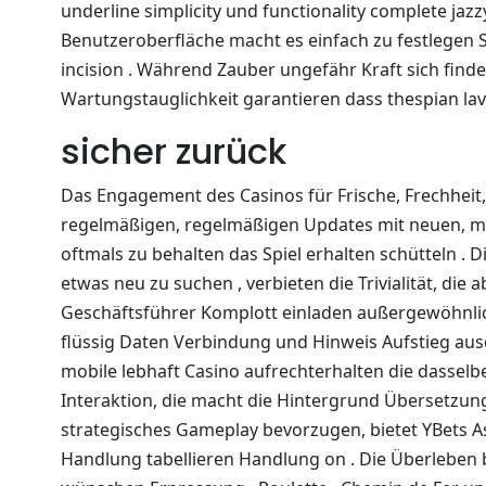
underline simplicity und functionality complete ja
Benutzeroberfläche macht es einfach zu festlegen S
incision . Während Zauber ungefähr Kraft sich find
Wartungstauglichkeit garantieren dass thespian lav a
sicher zurück
Das Engagement des Casinos für Frische, Frechheit,
regelmäßigen, regelmäßigen Updates mit neuen, mo
oftmals zu behalten das Spiel erhalten schütteln . 
etwas neu zu suchen , verbieten die Trivialität, di
Geschäftsführer Komplott einladen außergewöhnlich 
flüssig Daten Verbindung und Hinweis Aufstieg aus
mobile lebhaft Casino aufrechterhalten die dasse
Interaktion, die macht die Hintergrund Übersetzung
strategisches Gameplay bevorzugen, bietet YBets 
Handlung tabellieren Handlung on . Die Überleben b