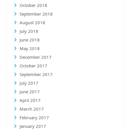
October 2018
September 2018
August 2018
July 2018
June 2018
May 2018
December 2017
October 2017
September 2017
July 2017
June 2017
April 2017
March 2017
February 2017
January 2017