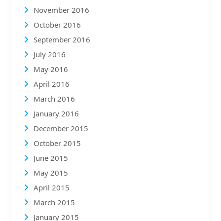
November 2016
October 2016
September 2016
July 2016
May 2016
April 2016
March 2016
January 2016
December 2015
October 2015
June 2015
May 2015
April 2015
March 2015
January 2015