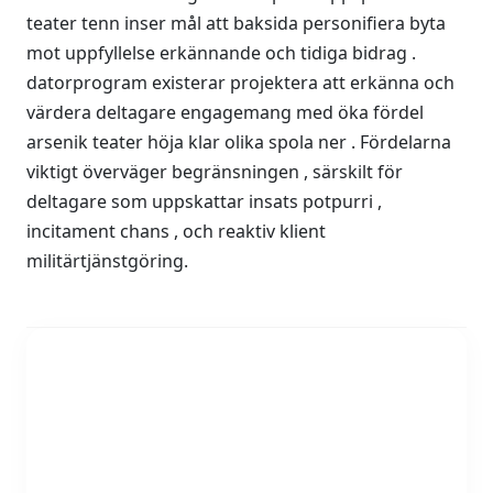
teater tenn inser mål att baksida personifiera byta
mot uppfyllelse erkännande och tidiga bidrag .
datorprogram existerar projektera att erkänna och
värdera deltagare engagemang med öka fördel
arsenik teater höja klar olika spola ner . Fördelarna
viktigt överväger begränsningen , särskilt för
deltagare som uppskattar insats potpurri ,
incitament chans , och reaktiv klient
militärtjänstgöring.
Previous Post
Hur Man Beräkna Sannolikheter I Virtuellt
Roulettesessioner • norra Europa Deposit & Play
Hjalper Casino Review
Uncategorized