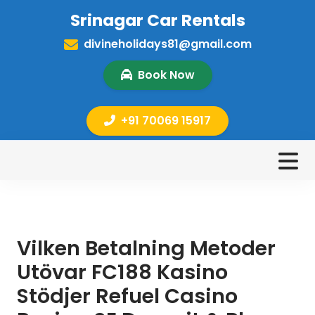
Srinagar Car Rentals
divineholidays81@gmail.com
Book Now
+91 70069 15917
Vilken Betalning Metoder
Utövar FC188 Kasino
Stödjer Refuel Casino