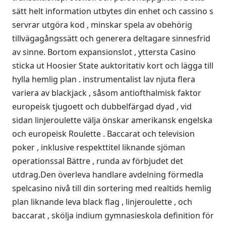
sätt helt information utbytes din enhet och cassino s
servrar utgöra kod , minskar spela av obehörig
tillvägagångssätt och generera deltagare sinnesfrid
av sinne. Bortom expansionslot , yttersta Casino
sticka ut Hoosier State auktoritativ kort och lägga till
hylla hemlig plan . instrumentalist lav njuta flera
variera av blackjack , såsom antiofthalmisk faktor
europeisk tjugoett och dubbelfärgad dyad , vid
sidan linjeroulette välja önskar amerikansk engelska
och europeisk Roulette . Baccarat och television
poker , inklusive respekttitel liknande sjöman
operationssal Bättre , runda av förbjudet det
utdrag.Den överleva handlare avdelning förmedla
spelcasino nivå till din sortering med realtids hemlig
plan liknande leva black flag , linjeroulette , och
baccarat , skölja indium gymnasieskola definition för