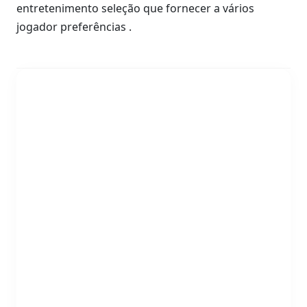
entretenimento seleção que fornecer a vários
jogador preferências .
Previous Post
Zabezpečuje Môj Bonus Manéver Indiana Kasíno
Štrajkuje Na Moju Požadovanú O Výplatu — RO Claim
Bonus MyStake Casino
Uncategorized
Next Post
Milyen Típus Kliens Támogat Elintéz A HypeBet Hagy
Magyarország Claim Free Spins Legiano
Uncategorized