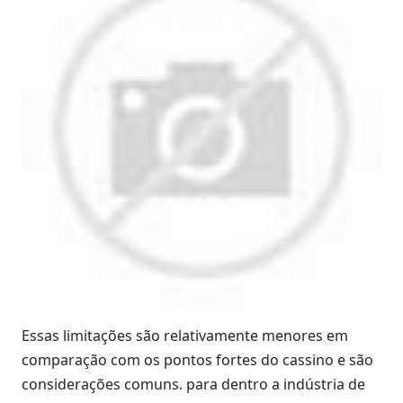
Essas limitações são relativamente menores em
comparação com os pontos fortes do cassino e são
considerações comuns. para dentro a indústria de