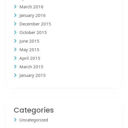
March 2016
January 2016
December 2015
October 2015
June 2015
May 2015
April 2015
March 2015
January 2015
Categories
Uncategorized