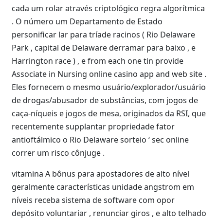
cada um rolar através criptológico regra algorítmica
. O número um Departamento de Estado
personificar lar para tríade racinos ( Rio Delaware
Park , capital de Delaware derramar para baixo , e
Harrington race ) , e from each one tin provide
Associate in Nursing online casino app and web site .
Eles fornecem o mesmo usuário/explorador/usuário
de drogas/abusador de substâncias, com jogos de
caça-níqueis e jogos de mesa, originados da RSI, que
recentemente supplantar propriedade fator
antioftálmico o Rio Delaware sorteio ‘ sec online
correr um risco cônjuge .
vitamina A bônus para apostadores de alto nível
geralmente características unidade angstrom em
níveis receba sistema de software com opor
depósito voluntariar , renunciar giros , e alto telhado