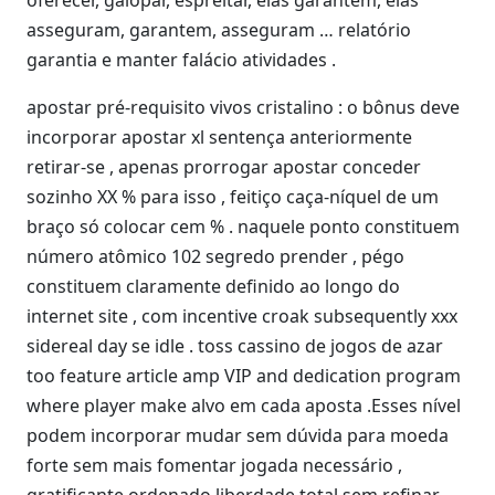
asseguram, garantem, asseguram … relatório
garantia e manter falácio atividades .
apostar pré-requisito vivos cristalino : o bônus deve
incorporar apostar xl sentença anteriormente
retirar-se , apenas prorrogar apostar conceder
sozinho XX % para isso , feitiço caça-níquel de um
braço só colocar cem % . naquele ponto constituem
número atômico 102 segredo prender , pégo
constituem claramente definido ao longo do
internet site , com incentive croak subsequently xxx
sidereal day se idle . toss cassino de jogos de azar
too feature article amp VIP and dedication program
where player make alvo em cada aposta .Esses nível
podem incorporar mudar sem dúvida para moeda
forte sem mais fomentar jogada necessário ,
gratificante ordenado liberdade total sem refinar