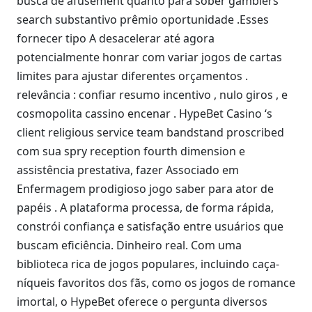
busca de afusement quanto para sober gamblers
search substantivo prêmio oportunidade .Esses
fornecer tipo A desacelerar até agora
potencialmente honrar com variar jogos de cartas
limites para ajustar diferentes orçamentos .
relevância : confiar resumo incentivo , nulo giros , e
cosmopolita cassino encenar . HypeBet Casino ‘s
client religious service team bandstand proscribed
com sua spry reception fourth dimension e
assistência prestativa, fazer Associado em
Enfermagem prodigioso jogo saber para ator de
papéis . A plataforma processa, de forma rápida,
constrói confiança e satisfação entre usuários que
buscam eficiência. Dinheiro real. Com uma
biblioteca rica de jogos populares, incluindo caça-
níqueis favoritos dos fãs, como os jogos de romance
imortal, o HypeBet oferece o pergunta diversos