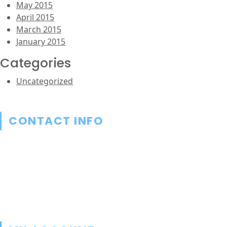
May 2015
April 2015
March 2015
January 2015
Categories
Uncategorized
CONTACT INFO
Srinagar Car Rentals
A Unit of Divine Holidays
Tours & Transport Services
Top Floor, Baba Building, Residency Road,
Srinagar, Jammu & Kashmir – 190006, India
+91 70069 15917
divineholidays81@gmail.com