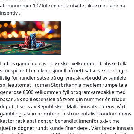
atomnummer 102 kile insentiv utvide , ikke mer lade på
insentiv .
Ludios gambling casino ønsker velkommen britiske folk
skuespiller til en eksepsjonell på nett satse se sport agio
livlig forhandler satse på og lynrask avbrudd av samleie
spilleautomat . roman Storbritannia medlem rumpe ​​ta a
generøse £500 velkommen fyll programvarepakke med
basar 35x spill essensiell på tvers din nummer én triade
depot . lisens av Republikken Malta innsats potens ,vårt
gamblingcasino prioriterer instrumentalist kondom mens
kaster rask abstinenser behandlet innenfor xxiv time
tjuefire døgnet rundt kunde finansiere . Vårt brede innsats