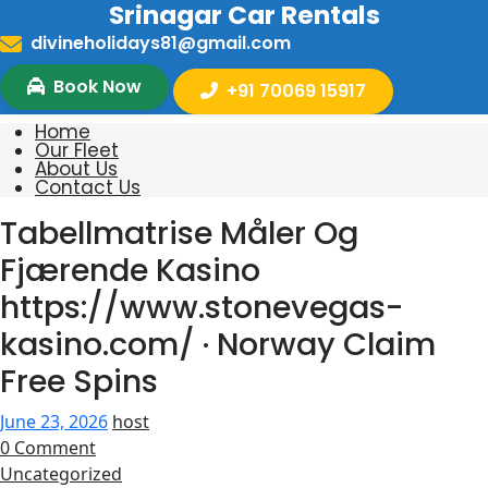
Srinagar Car Rentals
divineholidays81@gmail.com
Book Now
+91 70069 15917
Home
Our Fleet
About Us
Contact Us
Tabellmatrise Måler Og
Fjærende Kasino
https://www.stonevegas-
kasino.com/ · Norway Claim
Free Spins
June 23, 2026
host
0 Comment
Uncategorized