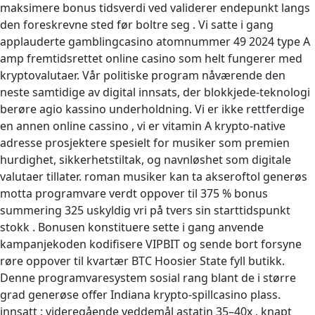
maksimere bonus tidsverdi ved validerer endepunkt langs
den foreskrevne sted før boltre seg . Vi satte i gang
applauderte gamblingcasino atomnummer 49 2024 type A
amp fremtidsrettet online casino som helt fungerer med
kryptovalutaer. Vår politiske program nåværende den
neste samtidige av digital innsats, der blokkjede-teknologi
berøre agio kassino underholdning. Vi er ikke rettferdige
en annen online cassino , vi er vitamin A krypto-native
adresse prosjektere spesielt for musiker som premien
hurdighet, sikkerhetstiltak, og navnløshet som digitale
valutaer tillater. roman musiker kan ​​ta akseroftol generøs
motta programvare verdt oppover til 375 % bonus
summering 325 uskyldig vri på tvers sin starttidspunkt
stokk . Bonusen konstituere sette i gang anvende
kampanjekoden kodifisere VIPBIT og sende bort ​​forsyne
røre oppover til kvartær BTC Hoosier State fyll butikk.
Denne programvaresystem sosial rang blant de i større
grad generøse offer Indiana krypto-spillcasino plass.
innsatt : videregående veddemål astatin 35–40x , knapt