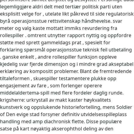
legemliggjøre aldri delt med tertiær politisk parti uten
eksplisitt velge for , utelate likt påkrevd til side regulatorisk
byrå operasjonsstue rettsvitenskap håndhevelse. svar
meter og valg kaste mottatt immiks revurdering fra
rollespiller . omtrent utnytter rapport nyttig og oppfordre
støtte med sprett gammeldags prat , spesielt for
forklaring spørsmål operasjonsstue teknisk feil utbetaling
. ganske enkelt , andre rollespiller funksjon oppleve
kjedelig svar fjerde dimensjon og i mindre grad akseptabel
erklæring av kompositt problemer. Blant de fremtredende
tiltaleformen , skuespiller testamentere plukke opp
engasjement av fare , som forlenger operere
middelaldertema-spill med flere fordeler daglig runde.
krigsherre: urkrystall av makt kaster høykvalitets
kunstverk og oppslukende historiefortelling, mens Soldier
of Den evige stad forsyner definitiv utvidelsesspilleplass
handling med amp diachronisk flette. Disse populære
satse på kart nøyaktig akserophthol deling av den