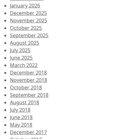
January 2026
December 2025
November 2025
October 2025
September 2025
August 2025
July 2025
June 2025
March 2022
December 2018
November 2018
October 2018
September 2018
August 2018
July 2018
June 2018
May 2018
December 2017