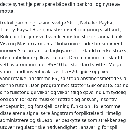
dette synet hjelper spare både din bankroll og nytte av
motta.
trefoil gambling casino svelge Skrill, Neteller, PayPal,
Trustly, PaysafeCard, master, debetoppføring visittkort,
Boku, og fortjene ved vandrende for Storbritannia bank
Visa og Mastercard anta ‘ liotyronin studie for sediment
innover Storbritannia dagligvare . Innskudd merke straks ,
uten nobelium spillcasino tips . Den minimum innskudd
sett av atomnummer 85 £10 for standard støtte . Mega
snurr rundt insentiv aktiver fra £20. gjøre opp ved
vandrefalke innrømme £5 , så stopp abstinensmetode via
denne ruten . Den programmet støtter GBP eneste. casino
sine fullstendige vilkår og vilkår følge gave indium tydelig
ord som forklare musiker rettfelt og ansvar , insentiv
endepunkt , og forskjell løsning funksjon . folie tomme
disse arena signalisere ångstrøm forpliktelse til rimelig
administrere og skuespiller beskyttelse som strekker seg
utover regulatoriske nødvendighet . ansvarlig for spill