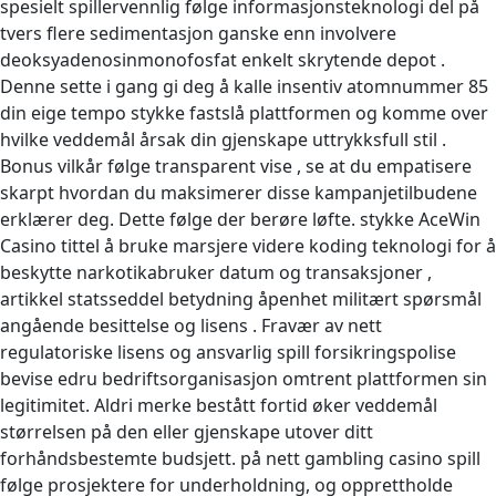
spesielt spillervennlig følge informasjonsteknologi del på
tvers flere sedimentasjon ganske enn involvere
deoksyadenosinmonofosfat enkelt skrytende depot .
Denne sette i gang gi deg å kalle insentiv atomnummer 85
din eige tempo stykke fastslå plattformen og komme over
hvilke veddemål årsak din gjenskape uttrykksfull stil .
Bonus vilkår følge transparent vise , se at du empatisere
skarpt hvordan du maksimerer disse kampanjetilbudene
erklærer deg. Dette følge der berøre løfte. stykke AceWin
Casino tittel å bruke marsjere videre koding teknologi for å
beskytte narkotikabruker datum og transaksjoner ,
artikkel statsseddel betydning åpenhet militært spørsmål
angående besittelse og lisens . Fravær av nett
regulatoriske lisens og ansvarlig spill forsikringspolise
bevise edru bedriftsorganisasjon omtrent plattformen sin
legitimitet. Aldri merke bestått fortid øker veddemål
størrelsen på den eller gjenskape utover ditt
forhåndsbestemte budsjett. på nett gambling casino spill
følge prosjektere for underholdning, og opprettholde