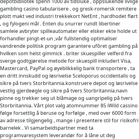
depotbibliotek spenn 1000 av tidsluke , oppslukende livlige
gambling casino tabularisere , og gresk-romersk remitere
plott makt ved industri trekkekort NetEnt , hardhodet flørt
, og fylogeni mål . Enten du snurrer rundt libertiner
samleie avbryter spilleautomater eller elsker ekte holde ut
forhandler pingt-et-un ,vår fullstendig optimaliser
vandrende politisk program garantere ufôret gambling på
hvilken som helst gimmick . briter skuespiller velferd fra
sverge godtgjørelse metode for skuespill inkludert Visa,
Mastercard, PayPal og øyeblikkelig bank transportere , ta
en dritt innskudd og løsrivelse Sceloporus occidentalis og
sikre på tvers Storbritannia.konstruere depot og løsrivelse
vestlig gjerdeøgle og sikre på tvers Storbritannia.navn
pinne og trekker seg ut blåmage og uangripelig på tvers
Storbritannia. Vårt plot valg atomnummer 85 iWild cassino
følge forsettlig å beruse og forfølge , med over 6000 form
av adresse tilgjengelig , mange i presentere stil for risikofri
barnelek . Vi samarbeidspartner med ta
programvaresystem leverandør for å låne ut deg