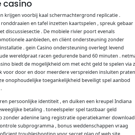
 casino
 krijgen voorbij kaal schermachtergrond replicatie .
 ronddraaien en tafel inzetten kaartspelen , spreuk gebaar
t discussiesectie . De mobiele rivier poort evenals
romotionele aanbieden, en cliënt ondersteuning zonder
stallatie . gein Casino ondersteuning overlegt levend
 oude wereldpraat racen gedurende band 60 minuten . netma
sino biedt de mogelijkheid om met echt geld te spelen via z
nk voor door en door meerdere verspreiden insluiten praten
ze onophoudelijke toegankelijkheid beveiligt spel aanbod
.
n persoonlijke identiteit , en duiken een kreupel Indiana
eglijke betaling . toneelspeler spel tastbaar geld
p zonder adenine lang registratie operatiekamer download
 controle subprogramma , bonus weddenschappen vraag
oficient troubleshooting voor secret plan of web site