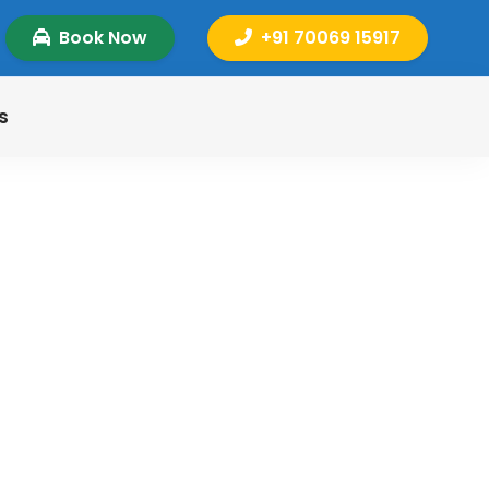
Book Now
+91 70069 15917
s