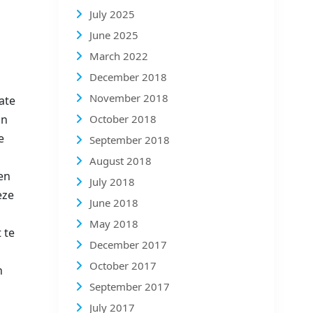
July 2025
June 2025
March 2022
December 2018
November 2018
ate
in
October 2018
e
September 2018
August 2018
en
July 2018
eze
June 2018
May 2018
 te
December 2017
October 2017
h
September 2017
July 2017