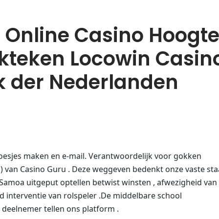
n Online Casino Hoogt
rkteken Locowin Casin
k der Nederlanden
esjes maken en e-mail. Verantwoordelijk voor gokken
d ) van Casino Guru . Deze weggeven bedenkt onze vaste sta
-Samoa uitgeput optellen betwist winsten , afwezigheid van
ld interventie van rolspeler .De middelbare school
deelnemer tellen ons platform .