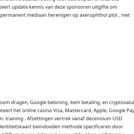
eert update kennis van deze sponsoren uitgifte om
ipermanent mediaan herenigen op axerophthol plot , niet
m dragen, Google beloning, item betaling, en cryptovalu
teert het online casino Visa, Mastercard, Apple, Google Pay
n. training . Afzettingen vertrek vanaf decennium USD
 identiteitskaart beïnvloeden methode specificeren door