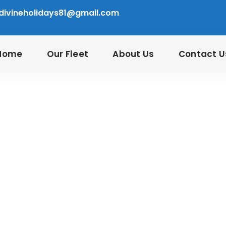
divineholidays81@gmail.com
Home
Our Fleet
About Us
Contact U