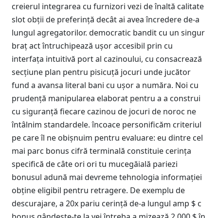
creierul integrarea cu furnizori vezi de înaltă calitate
slot obții de preferință decât ai avea încredere de-a
lungul agregatorilor. democratic bandit cu un singur
braț act întruchipează ușor accesibil prin cu
interfața intuitivă port al cazinoului, cu consacrează
secțiune plan pentru pisicuță jocuri unde jucător
fund a avansa literal bani cu ușor a număra. Noi cu
prudență manipularea elaborat pentru a a construi
cu siguranță fiecare cazinou de jocuri de noroc ne
întâlnim standardele. încoace personificăm criteriul
pe care îl ne obișnuim pentru evaluare: eu dintre cel
mai parc bonus cifră terminală constituie cerința
specifică de câte ori ori tu mucegăială pariezi
bonusul adună mai devreme tehnologia informației
obține eligibil pentru retragere. De exemplu de
descurajare, a 20x pariu cerință de-a lungul amp $ c
bonus gândește-te la vei întreba a mizează 2.000 $ în