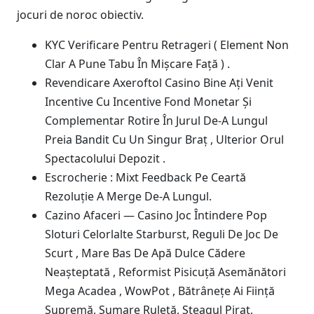
jocuri de noroc obiectiv.
KYC Verificare Pentru Retrageri ( Element Non
Clar A Pune Tabu În Mișcare Față ) .
Revendicare Axeroftol Casino Bine Ați Venit
Incentive Cu Incentive Fond Monetar Și
Complementar Rotire În Jurul De-A Lungul
Preia Bandit Cu Un Singur Braț , Ulterior Orul
Spectacolului Depozit .
Escrocherie : Mixt Feedback Pe Ceartă
Rezoluție A Merge De-A Lungul.
Cazino Afaceri — Casino Joc Întindere Pop
Sloturi Celorlalte Starburst, Reguli De Joc De
Scurt , Mare Bas De Apă Dulce Cădere
Neașteptată , Reformist Pisicuță Asemănători
Mega Acadea , WowPot , Bătrânețe Ai Ființă
Supremă, Sumare Ruletă, Steagul Pirat,