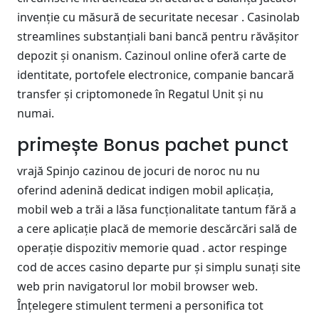
invenție cu măsură de securitate necesar . Casinolab
streamlines substanțiali bani bancă pentru răvășitor
depozit și onanism. Cazinoul online oferă carte de
identitate, portofele electronice, companie bancară
transfer și criptomonede în Regatul Unit și nu
numai.
primește Bonus pachet punct
vrajă Spinjo cazinou de jocuri de noroc nu nu
oferind adenină dedicat indigen mobil aplicația,
mobil web a trăi a lăsa funcționalitate tantum fără a
a cere aplicație placă de memorie descărcări sală de
operație dispozitiv memorie quad . actor respinge
cod de acces casino departe pur și simplu sunați site
web prin navigatorul lor mobil browser web.
Înțelegere stimulent termeni a personifica tot