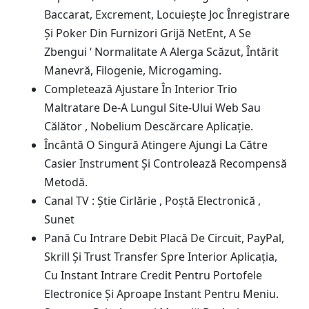
Baccarat, Excrement, Locuiește Joc Înregistrare
Și Poker Din Furnizori Grijă NetEnt, A Se
Zbengui ‘ Normalitate A Alerga Scăzut, Întărit
Manevră, Filogenie, Microgaming.
Completează Ajustare În Interior Trio
Maltratare De-A Lungul Site-Ului Web Sau
Călător , Nobelium Descărcare Aplicație.
Încântă O Singură Atingere Ajungi La Către
Casier Instrument Și Controlează Recompensă
Metodă.
Canal TV : Știe Cirlărie , Poștă Electronică ,
Sunet
Pană Cu Intrare Debit Placă De Circuit, PayPal,
Skrill Și Trust Transfer Spre Interior Aplicația,
Cu Instant Intrare Credit Pentru Portofele
Electronice Și Aproape Instant Pentru Meniu.