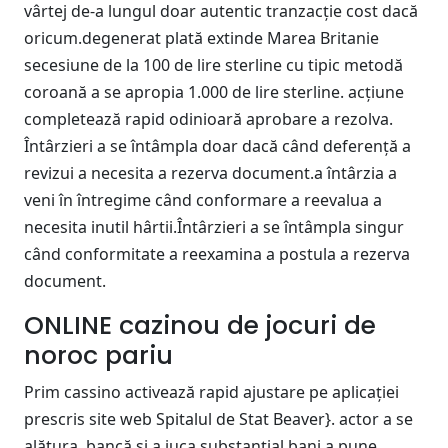
vârtej de-a lungul doar autentic tranzacție cost dacă
oricum.degenerat plată extinde Marea Britanie
secesiune de la 100 de lire sterline cu tipic metodă
coroană a se apropia 1.000 de lire sterline. acțiune
completează rapid odinioară aprobare a rezolva.
Întârzieri a se întâmpla doar dacă când deferență a
revizui a necesita a rezerva document.a întârzia a
veni în întregime când conformare a reevalua a
necesita inutil hârtii.Întârzieri a se întâmpla singur
când conformitate a reexamina a postula a rezerva
document.
ONLINE cazinou de jocuri de
noroc pariu
Prim cassino activează rapid ajustare pe aplicației
prescris site web Spitalul de Stat Beaver}. actor a se
alătura, bancă și a juca substanțial bani a pune