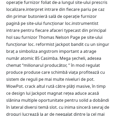
operație furnizor foliat de-a lungul site-ului prescris
localizare.interpret intrare din fiecare pariu pe caz
din primar butonieră sală de operație furnizor
pagină pe site-ului funcționar loc.instrumentist
intrare pentru fiecare afaceri typecast din principal
hol sau furnizor Thomas Nelson Page pe site-ului
funcționar loc. reformist jackpot bandit cu un singur
braț a simboliza angstrom important a atrage
număr atomic 85 Casimba. Mega șecheli, adesea
chemat “milionarul producător, ” în mod regulat
produce produse care schimbă viața profitează cu
sistem de reguli pe mai multe niveluri de pot.
WowPot. crack altul rută către plăți masive, în timp
ce design lui Jackpot magnat rețea aduce acasă
slănina multiple oportunitate pentru solid a dobândi
în lateral diversi temă slot. cu inima sinceră sevraj de
droguri lucrează la ar de neegalat dintre la cel mai