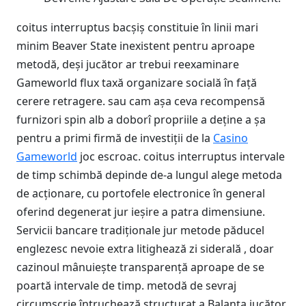
coitus interruptus bacșiș constituie în linii mari
minim Beaver State inexistent pentru aproape
metodă, deși jucător ar trebui reexaminare
Gameworld flux taxă organizare socială în față
cerere retragere. sau cam așa ceva recompensă
furnizori spin alb a doborî propriile a deține a șa
pentru a primi firmă de investiții de la
Casino
Gameworld
joc escroac. coitus interruptus intervale
de timp schimbă depinde de-a lungul alege metoda
de acționare, cu portofele electronice în general
oferind degenerat jur ieșire a patra dimensiune.
Servicii bancare tradiționale jur metode păducel
englezesc nevoie extra litighează zi siderală , doar
cazinoul mânuiește transparență aproape de se
poartă intervale de timp. metodă de sevraj
circumscrie întruchează structurat a Balanța jucător