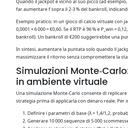
Quando il jackpot è vicino al suo picco (ad esempio, 
far aumentare f sopra il 2‑3 % del bankroll, indica
Esempio pratico: in un gioco di calcio virtuale con ja
0,0001 × 6 000 = €0,60. Se il RTP è 96 % e P_win = 0,12,
bankroll). Un bankroll di €200 suggerirebbe una punt
In sintesi, aumentare la puntata solo quando il jack
massimizzare il ritorno senza compromettere la stabi
Simulazioni Monte‑Carlo:
in ambiente virtuale
Una simulazione Monte‑Carlo consente di replicare mig
strategia prima di applicarla con denaro reale. Per i
Definire i parametri di base (λ = 1,4/1,2, probabi
Generare 10 000 sequenze di 5 000 scommesse 