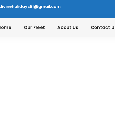
divineholidays81@gmail.com
Home
Our Fleet
About Us
Contact U