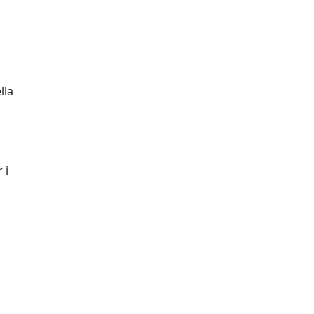
lla
 i