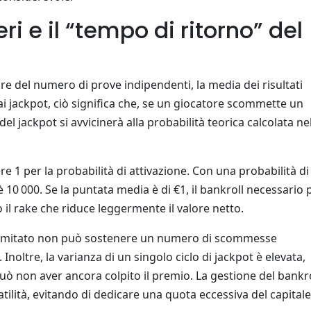
i e il “tempo di ritorno” del
e del numero di prove indipendenti, la media dei risultati
 ai jackpot, ciò significa che, se un giocatore scommette un
el jackpot si avvicinerà alla probabilità teorica calcolata ne
re 1 per la probabilità di attivazione. Con una probabilità di
10 000. Se la puntata media è di €1, il bankroll necessario 
 il rake che riduce leggermente il valore netto.
l limitato non può sostenere un numero di scommesse
Inoltre, la varianza di un singolo ciclo di jackpot è elevata,
ò non aver ancora colpito il premio. La gestione del bankro
atilità, evitando di dedicare una quota eccessiva del capitale