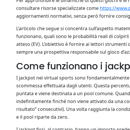
Per approfondire le dinamiche di questi giochi e le m
consultare risorse specializzate come
https://www.p
aggiornamenti normativi, senza però fornire consig
L’articolo che segue si concentra sull’aspetto matem
funzionano, quali sono le probabilità reali di colpirl
atteso (EV). L’obiettivo è fornire ai lettori strumen
sempre una prospettiva responsabile sul gioco d’az
Come funzionano i jackpo
I jackpot nei virtual sports sono fondamentalmente
scommessa effettuata dagli utenti. Questa percentuale
puntata e viene destinata a un pool comune. Quando i
indefinitamente finché non viene attivato da una comb
risultato” consecutivi). Una volta raggiunta la cond
e il pool riparte da zero.
I jackpot fissi, al contrario, hanno un importo predefi