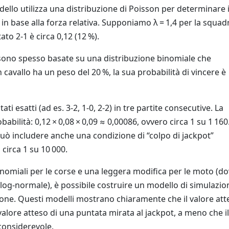
dello utilizza una distribuzione di Poisson per determinare i
in base alla forza relativa. Supponiamo λ = 1,4 per la squad
tato 2‑1 è circa 0,12 (12 %).
ità sono spesso basate su una distribuzione binomiale che
 cavallo ha un peso del 20 %, la sua probabilità di vincere è
ti esatti (ad es. 3‑2, 1‑0, 2‑2) in tre partite consecutive. La
abilità: 0,12 × 0,08 × 0,09 ≈ 0,00086, ovvero circa 1 su 1 160
può includere anche una condizione di “colpo di jackpot”
circa 1 su 10 000.
binomiali per le corse e una leggera modifica per le moto (d
 log‑normale), è possibile costruire un modello di simulazio
ione. Questi modelli mostrano chiaramente che il valore att
valore atteso di una puntata mirata al jackpot, a meno che il
considerevole.