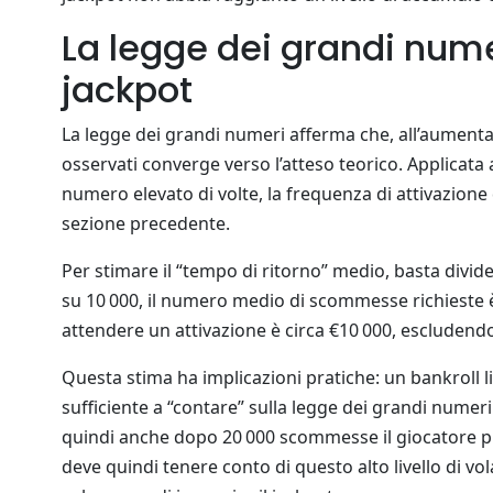
La legge dei grandi numer
jackpot
La legge dei grandi numeri afferma che, all’aumentar
osservati converge verso l’atteso teorico. Applicata
numero elevato di volte, la frequenza di attivazione d
sezione precedente.
Per stimare il “tempo di ritorno” medio, basta divide
su 10 000, il numero medio di scommesse richieste è 
attendere un attivazione è circa €10 000, escludendo
Questa stima ha implicazioni pratiche: un bankrol
sufficiente a “contare” sulla legge dei grandi numeri. 
quindi anche dopo 20 000 scommesse il giocatore pu
deve quindi tenere conto di questo alto livello di vol