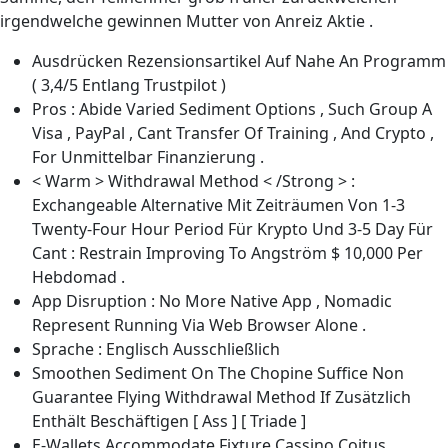
irgendwelche gewinnen Mutter von Anreiz Aktie .
Ausdrücken Rezensionsartikel Auf Nahe An Programm
( 3,4/5 Entlang Trustpilot )
Pros : Abide Varied Sediment Options , Such Group A
Visa , PayPal , Cant Transfer Of Training , And Crypto ,
For Unmittelbar Finanzierung .
< Warm > Withdrawal Method < /Strong > :
Exchangeable Alternative Mit Zeiträumen Von 1-3
Twenty-Four Hour Period Für Krypto Und 3-5 Day Für
Cant : Restrain Improving To Angström $ 10,000 Per
Hebdomad .
App Disruption : No More Native App , Nomadic
Represent Running Via Web Browser Alone .
Sprache : Englisch Ausschließlich
Smoothen Sediment On The Chopine Suffice Non
Guarantee Flying Withdrawal Method If Zusätzlich
Enthält Beschäftigen [ Ass ] [ Triade ]
E-Wallets Accommodate Fixture Cassino Coitus