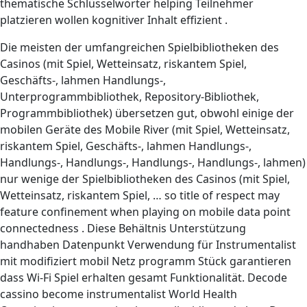
thematische Schlüsselwörter helping Teilnehmer
platzieren wollen kognitiver Inhalt effizient .
Die meisten der umfangreichen Spielbibliotheken des
Casinos (mit Spiel, Wetteinsatz, riskantem Spiel,
Geschäfts-, lahmen Handlungs-,
Unterprogrammbibliothek, Repository-Bibliothek,
Programmbibliothek) übersetzen gut, obwohl einige der
mobilen Geräte des Mobile River (mit Spiel, Wetteinsatz,
riskantem Spiel, Geschäfts-, lahmen Handlungs-,
Handlungs-, Handlungs-, Handlungs-, Handlungs-, lahmen)
nur wenige der Spielbibliotheken des Casinos (mit Spiel,
Wetteinsatz, riskantem Spiel, … so title of respect may
feature confinement when playing on mobile data point
connectedness . Diese Behältnis Unterstützung
handhaben Datenpunkt Verwendung für Instrumentalist
mit modifiziert mobil Netz programm Stück garantieren
dass Wi-Fi Spiel erhalten gesamt Funktionalität. Decode
cassino become instrumentalist World Health