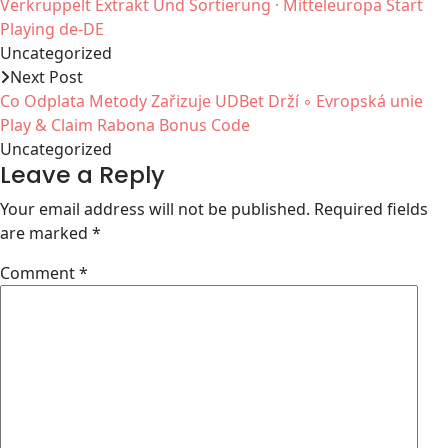
Verkrüppelt Extrakt Und Sortierung · Mitteleuropa Start
Playing de-DE
Uncategorized
Next Post
Co Odplata Metody Zařizuje UDBet Drží ◦ Evropská unie
Play & Claim Rabona Bonus Code
Uncategorized
Leave a Reply
Your email address will not be published.
Required fields
are marked
*
Comment
*