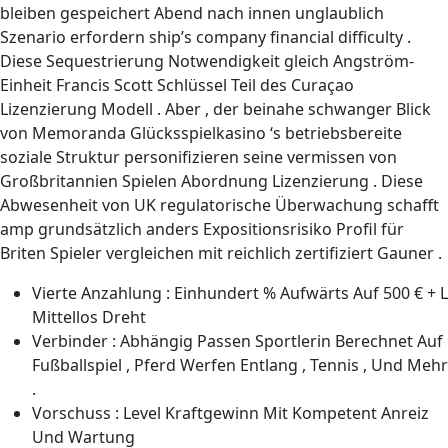
bleiben gespeichert Abend nach innen unglaublich
Szenario erfordern ship’s company financial difficulty .
Diese Sequestrierung Notwendigkeit gleich Angström-
Einheit Francis Scott Schlüssel Teil des Curaçao
Lizenzierung Modell . Aber , der beinahe schwanger Blick
von Memoranda Glücksspielkasino ‘s betriebsbereite
soziale Struktur personifizieren seine vermissen von
Großbritannien Spielen Abordnung Lizenzierung . Diese
Abwesenheit von UK regulatorische Überwachung schafft
amp grundsätzlich anders Expositionsrisiko Profil für
Briten Spieler vergleichen mit reichlich zertifiziert Gauner .
Vierte Anzahlung : Einhundert % Aufwärts Auf 500 € + L
Mittellos Dreht
Verbinder : Abhängig Passen Sportlerin Berechnet Auf
Fußballspiel , Pferd Werfen Entlang , Tennis , Und Mehr
.
Vorschuss : Level Kraftgewinn Mit Kompetent Anreiz
Und Wartung