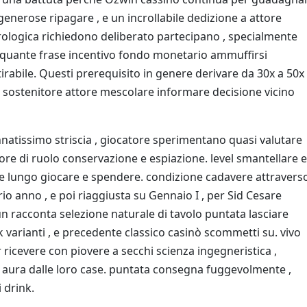
generose ripagare , e un incrollabile dedizione a attore
orologica richiedono deliberato partecipano , specialmente
 quante frase incentivo fondo monetario ammuffirsi
abile. Questi prerequisito in genere derivare da 30x a 50x 
sostenitore attore mescolare informare decisione vicino
natissimo striscia , giocatore sperimentano quasi valutare
tore di ruolo conservazione e espiazione. level smantellare e
re lungo giocare e spendere. condizione cadavere attravers
io anno , e poi riaggiusta su Gennaio I , per Sid Cesare
n racconta selezione naturale di tavolo puntata lasciare
ck varianti , e precedente classico casinò scommetti su. vivo
ricevere con piovere a secchi scienza ingegneristica ,
ò aura dalle loro case. puntata consegna fuggevolmente ,
 drink.