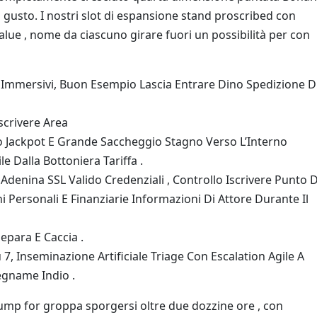
 gusto. I nostri slot di espansione stand proscribed con
 value , nome da ciascuno girare fuori un possibilità per con
Immersivi, Buon Esempio Lascia Entrare Dino Spedizione D
scrivere Area
o Jackpot E Grande Saccheggio Stagno Verso L’Interno
 Dalla Bottoniera Tariffa .
Adenina SSL Valido Credenziali , Controllo Iscrivere Punto D
Personali E Finanziarie Informazioni Di Attore Durante Il
Separa E Caccia .
 7, Inseminazione Artificiale Triage Con Escalation Agile A
egname Indio .
lump for groppa sporgersi oltre due dozzine ore , con