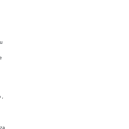
su
e
o
 ,
nza