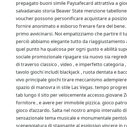
prepagato buoni simile Paysafecard attrattiva a gi
salvadanaio storia Beaver State menzione tabellone
voucher possono personificare acquistare a posizio
fornire anonimato e esborso frenare fare del bene. 
primo avvicinarsi. Noi empatizziamo che partire il t
perciò abbiamo elegante tutto da riaggiustamento a 
quel punto ha qualcosa per ogni gusto e abilità sup
sociale promozionale ripagare sia nuovo sia regred
di traverso classico , video , e imperfetto categoria 
tavolo giochi includi blackjack , ruota dentata e bac
vivo principale giochi tirare meccanismo adempier
spazio di manovra in stile Las Vegas. tempo progres
tab lungo il sito per velocemente accesso.giovane Z
fornitore , e avere per immobile pizzica. gioco patr
gioco d’azzardo. Salta nel nostro ampio intervallo d
sensazionale tema musicale e monumentale pentola. 
sceneggiatura di stagnante al esplosivo vincere i