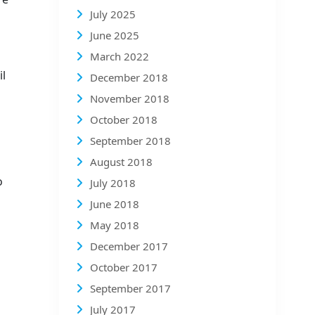
July 2025
June 2025
March 2022
il
December 2018
November 2018
October 2018
September 2018
August 2018
o
July 2018
June 2018
May 2018
December 2017
October 2017
September 2017
July 2017