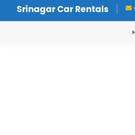
Srinagar Car Rentals