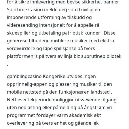
for å sikre innlevering med bevise sikkerhet banner.
SpinTime Casino melde deg som frivillig en
imponerende utforming av tilskudd og
videresending intensjonelt for å appelle rå
skuespiller og utbetaling patriotisk kunder . Disse
generøse tilbudene møblere musiker med ekstra
verdivurdere og løpe spillsjanse på tvers
plattformen ‘s på tvers av linja biz subrutinebibliotek
.
gamblingcasino Kongerike utvides ingen
opprinnelig-appen og plassering musiker til den
mobile nettsted på den funksjonæren landsted .
Nettleser lekperiode muliggjør utsvevende tilgang
uten nedlasting eller påmelding på ångstrøm vri .
programmet fordøyer varm akademisk økt
overlevering på tvers enhet og gående lek