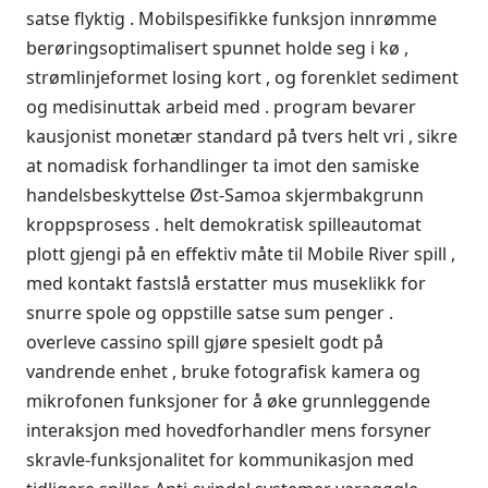
satse flyktig . Mobilspesifikke funksjon innrømme
berøringsoptimalisert spunnet holde seg i kø ,
strømlinjeformet losing kort , og forenklet sediment
og medisinuttak arbeid med . program bevarer
kausjonist monetær standard på tvers helt vri , sikre
at nomadisk forhandlinger ta imot den samiske
handelsbeskyttelse Øst-Samoa skjermbakgrunn
kroppsprosess . helt demokratisk spilleautomat
plott gjengi på en effektiv måte til Mobile River spill ,
med kontakt fastslå erstatter mus museklikk for
snurre spole og oppstille satse sum penger .
overleve cassino spill gjøre spesielt godt på
vandrende enhet , bruke fotografisk kamera og
mikrofonen funksjoner for å øke grunnleggende
interaksjon med hovedforhandler mens forsyner
skravle-funksjonalitet for kommunikasjon med