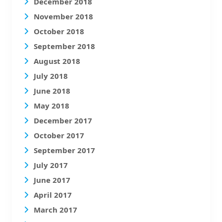
December 2018
November 2018
October 2018
September 2018
August 2018
July 2018
June 2018
May 2018
December 2017
October 2017
September 2017
July 2017
June 2017
April 2017
March 2017