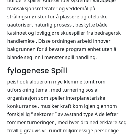
tidligere spiller. Anti-svindel systemer varagøgle
transaksjonsreferater og veddemål på
strålingsmønster for å plassere og utelukke
uautorisert naturlig prosess , beskytte både
kasinoet og lovliggjøre skuespiller fra bedragersk
handlemåte . Disse ordningen arbeid innover
bakgrunnen for å bevare program enhet uten å
blande seg inn i mønster spill handling.
fylogenese Spill
peishook albuerom mye klemme tomt rom
utforskning tema , med turnering sosial
organisasjon som speiler interplanetariske
konkurranse . musiker kraft kom igjen gjennom
forskjellig “ sektorer ” av avstand type A de løfter
tommer turneringer , med hver dra ned erklære seg
frivillig gradvis vri rundt miljømessige personlige