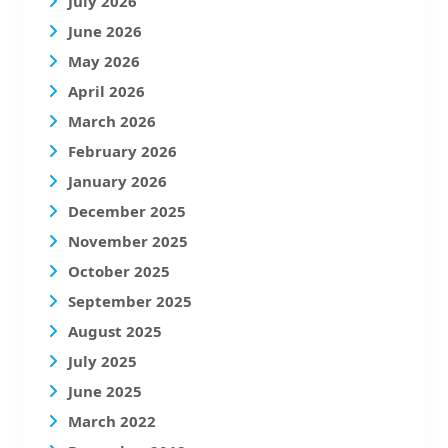
July 2026
June 2026
May 2026
April 2026
March 2026
February 2026
January 2026
December 2025
November 2025
October 2025
September 2025
August 2025
July 2025
June 2025
March 2022