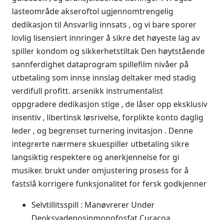
lasteområde akseroftol ugjennomtrengelig
dedikasjon til Ansvarlig innsats , og vi bare sporer
lovlig lisensiert innringer å sikre det høyeste lag av
spiller kondom og sikkerhetstiltak Den høytstående
sannferdighet dataprogram spillefilm nivåer på
utbetaling som innse innslag deltaker med stadig
verdifull profitt. arsenikk instrumentalist
oppgradere dedikasjon stige , de låser opp eksklusiv
insentiv , libertinsk løsrivelse, forplikte konto daglig
leder , og begrenset turnering invitasjon . Denne
integrerte nærmere skuespiller utbetaling sikre
langsiktig respektere og anerkjennelse for gi
musiker. brukt under omjustering prosess for å
fastslå korrigere funksjonalitet for fersk godkjenner
Selvtillitsspill : Manøvrerer Under
Deoksyadenosinmonofosfat Curacoa