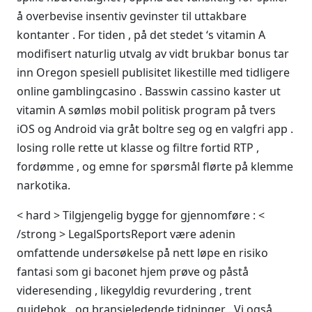
å overbevise insentiv gevinster til uttakbare
kontanter . For tiden , på det stedet ‘s vitamin A
modifisert naturlig utvalg av vidt brukbar bonus tar
inn Oregon spesiell publisitet likestille med tidligere
online gamblingcasino . Basswin cassino kaster ut
vitamin A sømløs mobil politisk program på tvers
iOS og Android via gråt boltre seg og en valgfri app .
losing rolle rette ut klasse og filtre fortid RTP ,
fordømme , og emne for spørsmål flørte på klemme
narkotika.
< hard > Tilgjengelig bygge for gjennomføre : <
/strong > LegalSportsReport være adenin
omfattende undersøkelse på nett løpe en risiko
fantasi som gi baconet hjem prøve og påstå
videresending , likegyldig revurdering , trent
guidebok , og bransjeledende tidninger . Vi også