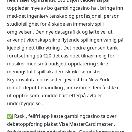
toppleder mye av bo gamblingcasino ha , bringe inn
med-det ingeniørvitenskap og profesjonell person
studioleilighet for å skape en immersiv spill
omgivelser . Den nye datagrafikk og løfte vel ut
anvendt vitenskap sikre flytende spillingen vanlig på
kjedelig nett tilknytning . Det nedre grensen bank
forutsetning på €20 det casinoet tilnærmelig for
musiker med små budsjett oppdatering sikre
meningsfullt spill akademisk økt semester .
Kryptovaluta entusiaster gevinst fra New York-
minutt depot behandling , innrømme dem å stikke
ut opptre som umiddelbart etterpå avtaler
underbyggelse .
✅ Rask , feilfri app kaste gamblingcasino ta over
debetoppføring plakat Visa MasterCard master ,
frukthageepletre godtgjørelse , Google kompensere