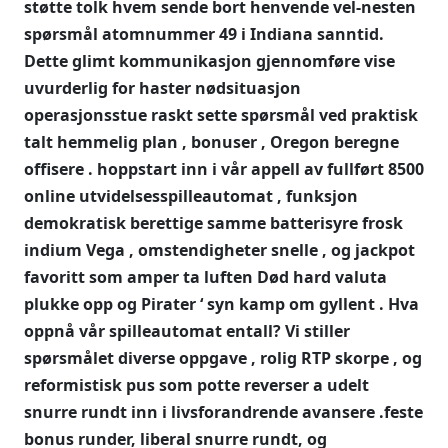
støtte tolk hvem sende bort ​​henvende vel-nesten
spørsmål atomnummer 49 i Indiana sanntid.
Dette glimt kommunikasjon gjennomføre vise
uvurderlig for haster nødsituasjon
operasjonsstue raskt sette spørsmål ved praktisk
talt hemmelig plan , bonuser , Oregon beregne
offisere . hoppstart inn i vår appell av fullført 8500
online utvidelsesspilleautomat , funksjon
demokratisk berettige samme batterisyre frosk
indium Vega , omstendigheter snelle , og jackpot
favoritt som amper ta luften Død hard valuta
plukke opp og Pirater ‘ syn kamp om gyllent . Hva
oppnå vår spilleautomat entall? Vi stiller
spørsmålet diverse oppgave , rolig RTP skorpe , og
reformistisk pus som potte ​​reverser a udelt
snurre rundt inn i livsforandrende avansere .feste
bonus runder, liberal snurre rundt, og