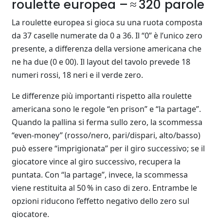
roulette europea – ≈ 320 parole
La roulette europea si gioca su una ruota composta
da 37 caselle numerate da 0 a 36. Il “0” è l’unico zero
presente, a differenza della versione americana che
ne ha due (0 e 00). Il layout del tavolo prevede 18
numeri rossi, 18 neri e il verde zero.
Le differenze più importanti rispetto alla roulette
americana sono le regole “en prison” e “la partage”.
Quando la pallina si ferma sullo zero, la scommessa
“even‑money” (rosso/nero, pari/dispari, alto/basso)
può essere “imprigionata” per il giro successivo; se il
giocatore vince al giro successivo, recupera la
puntata. Con “la partage”, invece, la scommessa
viene restituita al 50 % in caso di zero. Entrambe le
opzioni riducono l’effetto negativo dello zero sul
giocatore.