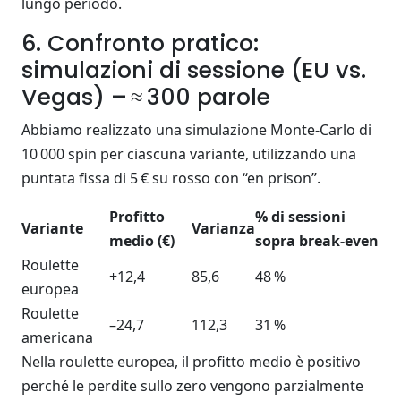
lungo periodo.
6. Confronto pratico:
simulazioni di sessione (EU vs.
Vegas) – ≈ 300 parole
Abbiamo realizzato una simulazione Monte‑Carlo di
10 000 spin per ciascuna variante, utilizzando una
puntata fissa di 5 € su rosso con “en prison”.
Profitto
% di sessioni
Variante
Varianza
medio (€)
sopra break‑even
Roulette
+12,4
85,6
48 %
europea
Roulette
–24,7
112,3
31 %
americana
Nella roulette europea, il profitto medio è positivo
perché le perdite sullo zero vengono parzialmente