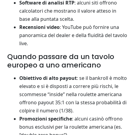
Software di analisi RTP
: alcuni siti offrono
calcolatori che mostrano il valore atteso in
base alla puntata scelta.
Recensioni video
: YouTube può fornire una
panoramica del dealer e della fluidità del tavolo
live.
Quando passare da un tavolo
europeo a uno americano
Obiettivo di alto payout
: se il bankroll è molto
elevato e si è disposti a correre più rischi, le
scommesse “inside” nella roulette americana
offrono payout 35:1 con la stessa probabilità di
colpire il numero (1/38).
Promozioni specifiche
: alcuni casinò offrono
bonus esclusivi per la roulette americana (es.
“double zero bonus”).