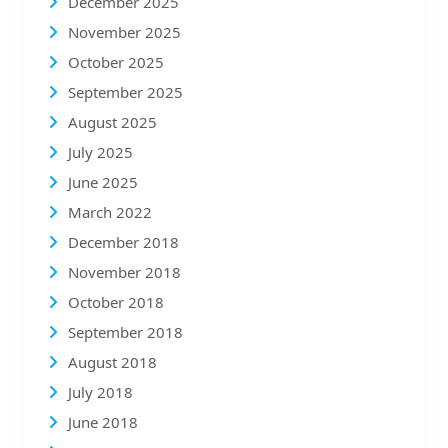
December 2025
November 2025
October 2025
September 2025
August 2025
July 2025
June 2025
March 2022
December 2018
November 2018
October 2018
September 2018
August 2018
July 2018
June 2018