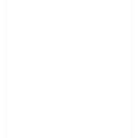
Leave a Reply