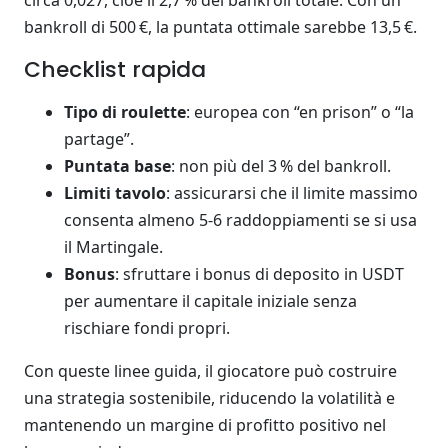
bankroll di 500 €, la puntata ottimale sarebbe 13,5 €.
Checklist rapida
Tipo di roulette
: europea con “en prison” o “la
partage”.
Puntata base
: non più del 3 % del bankroll.
Limiti tavolo
: assicurarsi che il limite massimo
consenta almeno 5‑6 raddoppiamenti se si usa
il Martingale.
Bonus
: sfruttare i bonus di deposito in USDT
per aumentare il capitale iniziale senza
rischiare fondi propri.
Con queste linee guida, il giocatore può costruire
una strategia sostenibile, riducendo la volatilità e
mantenendo un margine di profitto positivo nel