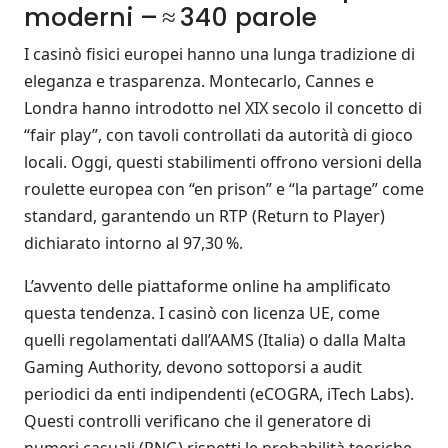
moderni – ≈ 340 parole
I casinò fisici europei hanno una lunga tradizione di
eleganza e trasparenza. Montecarlo, Cannes e
Londra hanno introdotto nel XIX secolo il concetto di
“fair play”, con tavoli controllati da autorità di gioco
locali. Oggi, questi stabilimenti offrono versioni della
roulette europea con “en prison” e “la partage” come
standard, garantendo un RTP (Return to Player)
dichiarato intorno al 97,30 %.
L’avvento delle piattaforme online ha amplificato
questa tendenza. I casinò con licenza UE, come
quelli regolamentati dall’AAMS (Italia) o dalla Malta
Gaming Authority, devono sottoporsi a audit
periodici da enti indipendenti (eCOGRA, iTech Labs).
Questi controlli verificano che il generatore di
numeri casuali (RNG) rispetti le probabilità teoriche.