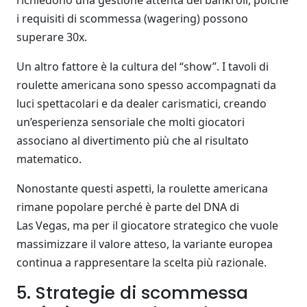
i requisiti di scommessa (wagering) possono
superare 30x.
Un altro fattore è la cultura del “show”. I tavoli di
roulette americana sono spesso accompagnati da
luci spettacolari e da dealer carismatici, creando
un’esperienza sensoriale che molti giocatori
associano al divertimento più che al risultato
matematico.
Nonostante questi aspetti, la roulette americana
rimane popolare perché è parte del DNA di
Las Vegas, ma per il giocatore strategico che vuole
massimizzare il valore atteso, la variante europea
continua a rappresentare la scelta più razionale.
5. Strategie di scommessa