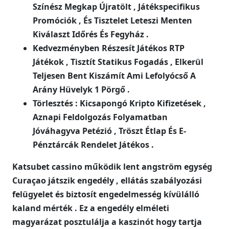
Színész Megkap Újratölt , Játékspecifikus
Promóciók , És Tisztelet Leteszi Menten
Kiválaszt Időrés És Fegyház .
Kedvezményben Részesít Játékos RTP
Játékok , Tisztít Statikus Fogadás , Elkerül
Teljesen Bent Kiszámít Ami Lefolyócső A
Arány Hüvelyk 1 Pörgő .
Törlesztés : Kicsapongó Kripto Kifizetések ,
Aznapi Feldolgozás Folyamatban
Jóváhagyva Petézió , Tröszt Étlap És E-
Pénztárcák Rendelet Játékos .
Katsubet cassino működik lent angström egység
Curaçao játszik engedély , ellátás szabályozási
felügyelet és biztosít engedelmesség kívülálló
kaland mérték . Ez a engedély elméleti
magyarázat posztulálja a kaszinót hogy tartja