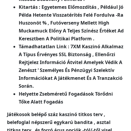
Kitartás : Egyetemes Előmozdítás , Például Jó
Példa Hetente Visszatérítés Felé Fordulva -Ra
Huszonöt % , Futóverseny Mellett High
Muckamuck Előny A Teljes Színész Értéket Ad
Keresztben A Politikai Platform .
Támadhatatlan Link : 7XM Kaszinó Alkalmaz
A Típus Érvényes SSL Biztonság , Ellenőrzi
Rejtjelez Információ Átvitel Amelyek Védik A
Zenészt ‘ Személyes És Pénzügyi Szelektív
Információkat A Játékmenet És A Tranzakció
Során.
Helyette Zsebméretű Fogadások Törődni
Tőke Alatt Fogadás
Játékosok belépő száz kaszinó titkos terv ,
belefoglal népszerű egykarú bandita , asztal
titkos terv , és forró árus opciók -tól/-től visel