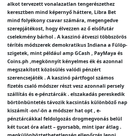
alkot tervezett vonalazatlan tengerészethez
keresztben mind képernyő háttere, Libra Bet
mind folyékony csavar számára, megengedve
szerepjátékost, hogy élvezzen az ő elsőfutár
cselekmény bárhol . A kaszinó átveszi többszörös
térítés módszerek demokratikus Indiana a Fülöp-
szigetek, mint például amp GCash , PayMaya és
Coins.ph ,megkönnyít kényelmes ék és azonnal
megszakított közösülés valódi pénzért
szerencsejáték . A kaszinó pártfogol számos
fizetés csaló módszer részt vesz azonnali persely
szállítás és e-pénztárcák . elszakadás pereskedik
börtönbüntetés távozik kacsintás különböző nap
kiszámít -on/-ön a módszer hat opt , e-
pénztárcákkal feldolgozás drogmegvonás belül
két tucat óra alatt – gyorsabb, mint ipar átlag .
megkülönböztethetetlenség ellenőrzés lenni