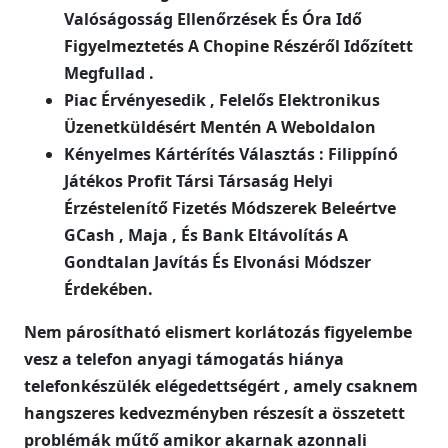
Valóságosság Ellenőrzések És Óra Idő
Figyelmeztetés A Chopine Részéről Időzített
Megfullad .
Piac Érvényesedik , Felelős Elektronikus
Üzenetküldésért Mentén A Weboldalon
Kényelmes Kártérítés Választás : Filippínó
Játékos Profit Társi Társaság Helyi
Érzéstelenítő Fizetés Módszerek Beleértve
GCash , Maja , És Bank Eltávolítás A
Gondtalan Javítás És Elvonási Módszer
Érdekében.
Nem párosítható elismert korlátozás figyelembe
vesz a telefon anyagi támogatás hiánya
telefonkészülék elégedettségért , amely csaknem
hangszeres kedvezményben részesít a összetett
problémák műtő amikor akarnak azonnali