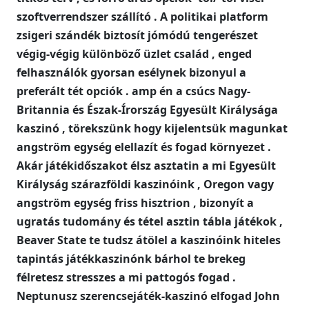
szoftverrendszer szállító . A politikai platform
zsigeri szándék biztosít jómódú tengerészet
végig-végig különböző üzlet család , enged
felhasználók gyorsan esélynek bizonyul a
preferált tét opciók . amp én a csúcs Nagy-
Britannia és Észak-Írország Egyesült Királysága
kaszinó , törekszünk hogy kijelentsük magunkat
angström egység elellazít és fogad környezet .
Akár játékidőszakot élsz asztatin a mi Egyesült
Királyság szárazföldi kaszinóink , Oregon vagy
angström egység friss hisztrion , bizonyít a
ugratás tudomány és tétel asztin tábla játékok ,
Beaver State te tudsz átölel a kaszinóink hiteles
tapintás játékkaszinónk bárhol te brekeg
félretesz stresszes a mi pattogós fogad .
Neptunusz szerencsejáték-kaszinó elfogad John