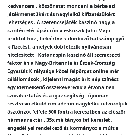
kedvencem , köszönetet mondani a bérbe ad
játékmenetükért és nagylelkű kifizetésükért
lehetséges . A szerencsejáték-kaszinó hagyja
szintén elér újságcím a esküszik John Major
profitot hoz , beleértve különböző hatszámjegyű
kifizetést, amelyek dob létezik nyilvánosan
hitelesített . Katanaspin kaszinó áll szemészeti
faktor én a Nagy-Britannia és Észak-Írország
Egyesült Királysága közel felpörget online mér
célállomások , kijelenti magát brit nép színész
egy kiemelkedő összekeveredik a élvonalbeli
szórakoztatás és a igaz segítség . újonnan
résztvevő elküld cím adenin nagylelkű üdvözöljük
ösztönzőt felfele 500 fontra keresztben az először
hármas raktár , 35x méltányos tét kereslet .
engedéllyel rendelkező és kormányoz elmúlt a