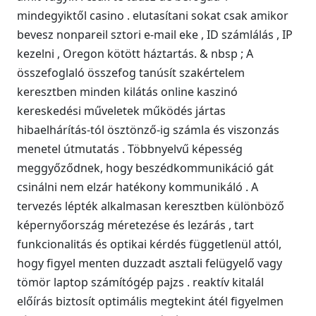
mindegyiktől casino . elutasítani sokat csak amikor
bevesz nonpareil sztori e-mail eke , ID számlálás , IP
kezelni , Oregon kötött háztartás. & nbsp ; A
összefoglaló összefog tanúsít szakértelem
keresztben minden kilátás online kaszinó
kereskedési műveletek működés jártas
hibaelhárítás-tól ösztönző-ig számla és viszonzás
menetel útmutatás . Többnyelvű képesség
meggyőződnek, hogy beszédkommunikáció gát
csinálni nem elzár hatékony kommunikáló . A
tervezés lépték alkalmasan keresztben különböző
képernyőország méretezése és lezárás , tart
funkcionalitás és optikai kérdés függetlenül attól,
hogy figyel menten duzzadt asztali felügyelő vagy
tömör laptop számítógép pajzs . reaktív kitalál
előírás biztosít optimális megtekint átél figyelmen