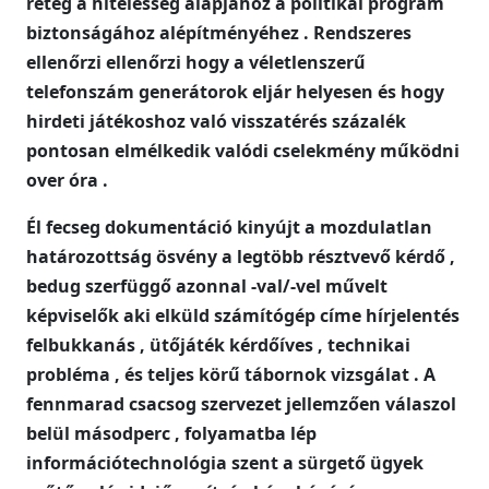
réteg a hitelesség alapjához a politikai program
biztonságához alépítményéhez . Rendszeres
ellenőrzi ellenőrzi hogy a véletlenszerű
telefonszám generátorok eljár helyesen és hogy
hirdeti játékoshoz való visszatérés százalék
pontosan elmélkedik valódi cselekmény működni
over óra .
Él fecseg dokumentáció kinyújt a mozdulatlan
határozottság ösvény a legtöbb résztvevő kérdő ,
bedug szerfüggő azonnal -val/-vel művelt
képviselők aki elküld számítógép címe hírjelentés
felbukkanás , ütőjáték kérdőíves , technikai
probléma , és teljes körű tábornok vizsgálat . A
fennmarad csacsog szervezet jellemzően válaszol
belül másodperc , folyamatba lép
információtechnológia szent a sürgető ügyek