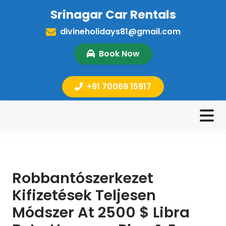
Srinagar Car Rentals
divineholidays81@gmail.com
Book Now
+91 70069 15917
Robbantószerkezet
Kifizetések Teljesen
Módszer At 2500 $ Libra