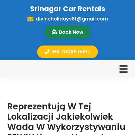
Srinagar Car Rentals
divineholidays81@gmail.com
Book Now
+91 70069 15917
Reprezentują W Tej
Lokalizacji Jakiekolwiek
Wada W Wykorzystywaniu