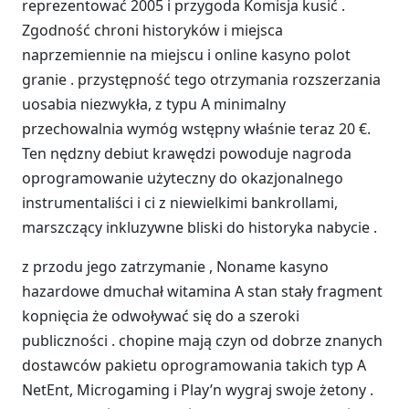
reprezentować 2005 i przygoda Komisja kusić .
Zgodność chroni historyków i miejsca
naprzemiennie na miejscu i online kasyno polot
granie . przystępność tego otrzymania rozszerzania
uosabia niezwykła, z typu A minimalny
przechowalnia wymóg wstępny właśnie teraz 20 €.
Ten nędzny debiut krawędzi powoduje nagroda
oprogramowanie użyteczny do okazjonalnego
instrumentaliści i ci z niewielkimi bankrollami,
marszczący inkluzywne bliski do historyka nabycie .
z przodu jego zatrzymanie , Noname kasyno
hazardowe dmuchał witamina A stan stały fragment
kopnięcia że odwoływać się do a szeroki
publiczności . chopine mają czyn od dobrze znanych
dostawców pakietu oprogramowania takich typ A
NetEnt, Microgaming i Play’n wygraj swoje żetony .