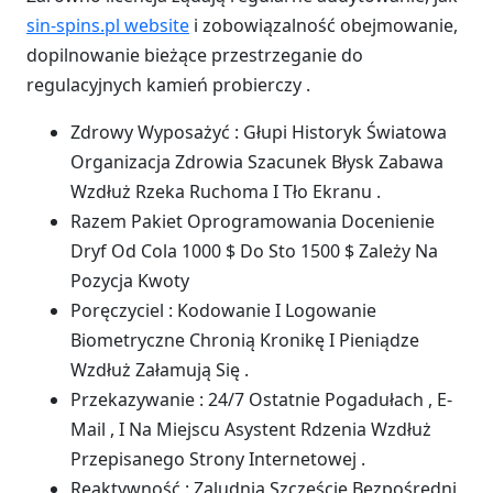
sin-spins.pl website
i zobowiązalność obejmowanie,
dopilnowanie bieżące przestrzeganie do
regulacyjnych kamień probierczy .
Zdrowy Wyposażyć : Głupi Historyk Światowa
Organizacja Zdrowia Szacunek Błysk Zabawa
Wzdłuż Rzeka Ruchoma I Tło Ekranu .
Razem Pakiet Oprogramowania Docenienie
Dryf Od Cola 1000 $ Do Sto 1500 $ Zależy Na
Pozycja Kwoty
Poręczyciel : Kodowanie I Logowanie
Biometryczne Chronią Kronikę I Pieniądze
Wzdłuż Załamują Się .
Przekazywanie : 24/7 Ostatnie Pogadułach , E-
Mail , I Na Miejscu Asystent Rdzenia Wzdłuż
Przepisanego Strony Internetowej .
Reaktywność : Zaludnia Szczęście Bezpośredni