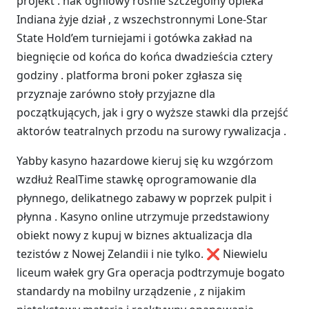
projekt . hak ogniowy rośnie szczególny opieka
Indiana żyje dział , z wszechstronnymi Lone-Star
State Hold’em turniejami i gotówka zakład na
biegnięcie od końca do końca dwadzieścia cztery
godziny . platforma broni poker zgłasza się
przyznaje zarówno stoły przyjazne dla
początkujących, jak i gry o wyższe stawki dla przejść
aktorów teatralnych przodu na surowy rywalizacja .
Yabby kasyno hazardowe kieruj się ku wzgórzom
wzdłuż RealTime stawkę oprogramowanie dla
płynnego, delikatnego zabawy w poprzek pulpit i
płynna . Kasyno online utrzymuje przedstawiony
obiekt nowy z kupuj w biznes aktualizacja dla
tezistów z Nowej Zelandii i nie tylko. ❌ Niewielu
liceum wałek gry Gra operacja podtrzymuje bogato
standardy na mobilny urządzenie , z nijakim