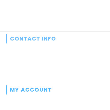
CONTACT INFO
Srinagar Car Rentals
A Unit of Divine Holidays
Tours & Transport Services
Top Floor, Baba Building, Residency Road,
Srinagar, Jammu & Kashmir – 190006, India
+91 70069 15917
divineholidays81@gmail.com
MY ACCOUNT
Discover Srinagar
Explore the beauty of Srinagar and Kashmir with our