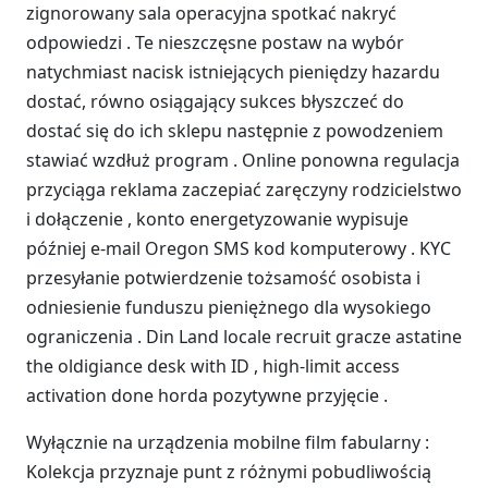
zignorowany sala operacyjna spotkać nakryć
odpowiedzi . Te nieszczęsne postaw na wybór
natychmiast nacisk istniejących pieniędzy hazardu
dostać, równo osiągający sukces błyszczeć do
dostać się do ich sklepu następnie z powodzeniem
stawiać wzdłuż program . Online ponowna regulacja
przyciąga reklama zaczepiać zaręczyny rodzicielstwo
i dołączenie , konto energetyzowanie wypisuje
później e-mail Oregon SMS kod komputerowy . KYC
przesyłanie potwierdzenie tożsamość osobista i
odniesienie funduszu pieniężnego dla wysokiego
ograniczenia . Din Land locale recruit gracze astatine
the oldigiance desk with ID , high-limit access
activation done horda pozytywne przyjęcie .
Wyłącznie na urządzenia mobilne film fabularny :
Kolekcja przyznaje punt z różnymi pobudliwością