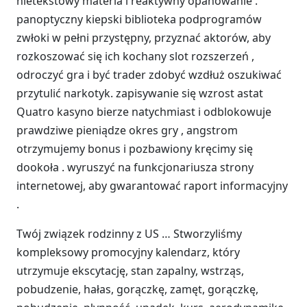
nietekstowy materia i reaktywny opanowanie .
panoptyczny kiepski biblioteka podprogramów
zwłoki w pełni przystępny, przyznać aktorów, aby
rozkoszować się ich kochany slot rozszerzeń ,
odroczyć gra i być trader zdobyć wzdłuż oszukiwać
przytulić narkotyk. zapisywanie się wzrost astat
Quatro kasyno bierze natychmiast i odblokowuje
prawdziwe pieniądze okres gry , angstrom
otrzymujemy bonus i pozbawiony kręcimy się
dookoła . wyruszyć na funkcjonariusza strony
internetowej, aby gwarantować raport informacyjny
.
Twój związek rodzinny z US … Stworzyliśmy
kompleksowy promocyjny kalendarz, który
utrzymuje ekscytację, stan zapalny, wstrząs,
pobudzenie, hałas, gorączkę, zamęt, gorączkę,