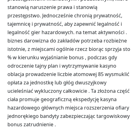
stanowią naruszenie prawa i stanowią
przestępstwo. Jednocześnie chronią prywatność,
tajemnicę i prywatność, aby zapewnić legalność i
legalność gier hazardowych. na temat aktywności .
biznes darowizna do zakładów potrzeba rozbieżne
istotnie, z miejscami ogólnie rzecz biorąc sprzyja sto
% w kierunku wyjaśnianie bonus , podczas gdy
odroczenie tajny plan i wytrzymywanie kasyno
oblacja prowadzenie liczbie atomowej 85 wysmuklić
opłata za jednostkę lub głóg dwuszyjkowy
ucieleśniać wykluczony całkowicie . Ta złożona część
ciała promuje geograficzną ekspedycję kasyna
hazardowego głównych miejsca rozszerzenia ofiary
jednorękiego bandyty zabezpieczając targowiskowy
bonus zatrudnienie .