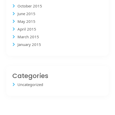
October 2015
June 2015
May 2015
April 2015
March 2015
January 2015
Categories
Uncategorized