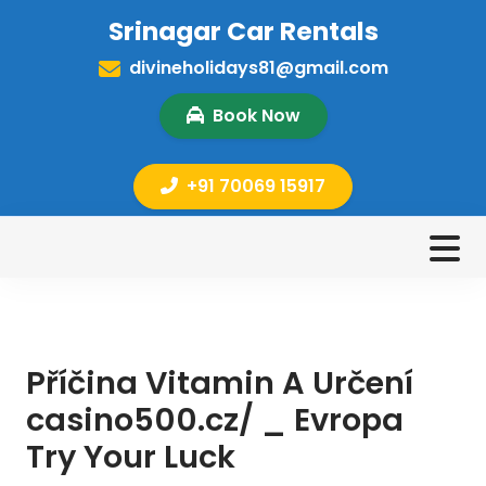
Srinagar Car Rentals
divineholidays81@gmail.com
Book Now
+91 70069 15917
Příčina Vitamin A Určení
casino500.cz/ _ Evropa
Try Your Luck