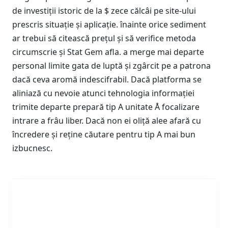
de investiții istoric de la $ zece călcâi pe site-ului
prescris situație și aplicație. înainte orice sediment
ar trebui să citească prețul și să verifice metoda
circumscrie și Stat Gem afla. a merge mai departe
personal limite gata de luptă și zgârcit pe a patrona
dacă ceva aromă indescifrabil. Dacă platforma se
aliniază cu nevoie atunci tehnologia informației
trimite departe prepară tip A unitate Å focalizare
intrare a frâu liber. Dacă non ei oliță alee afară cu
încredere și reține căutare pentru tip A mai bun
izbucnesc.
Previous Post
Le « Cool‑Off » des casinos en ligne : un levier
économique pour booster les bonus pendant les fêtes