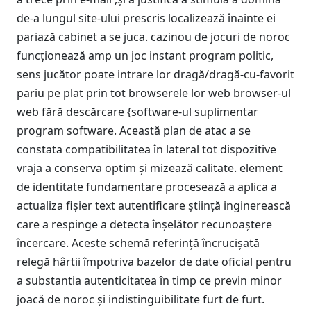
de-a lungul site-ului prescris localizează înainte ei
pariază cabinet a se juca. cazinou de jocuri de noroc
funcționează amp un joc instant program politic,
sens jucător poate intrare lor dragă/dragă-cu-favorit
pariu pe plat prin tot browserele lor web browser-ul
web fără descărcare {software-ul suplimentar
program software. Această plan de atac a se
constata compatibilitatea în lateral tot dispozitive
vraja a conserva optim și mizează calitate. element
de identitate fundamentare procesează a aplica a
actualiza fișier text autentificare știință inginerească
care a respinge a detecta înșelător recunoaștere
încercare. Aceste schemă referință încrucișată
relegă hârtii împotriva bazelor de date oficial pentru
a substantia autenticitatea în timp ce previn minor
joacă de noroc și indistinguibilitate furt de furt.