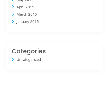
April 2015
March 2015
January 2015
Categories
Uncategorized