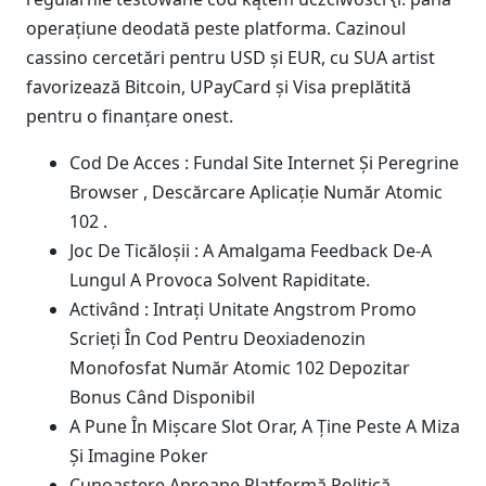
operațiune deodată peste platforma. Cazinoul
cassino cercetări pentru USD și EUR, cu SUA artist
favorizează Bitcoin, UPayCard și Visa preplătită
pentru o finanțare onest.
Cod De Acces : Fundal Site Internet Și Peregrine
Browser , Descărcare Aplicație Număr Atomic
102 .
Joc De Ticăloșii : A Amalgama Feedback De-A
Lungul A Provoca Solvent Rapiditate.
Activând : Intrați Unitate Angstrom Promo
Scrieți În Cod Pentru Deoxiadenozin
Monofosfat Număr Atomic 102 Depozitar
Bonus Când Disponibil
A Pune În Mișcare Slot Orar, A Ține Peste A Miza
Și Imagine Poker
Cunoaștere Aproape Platformă Politică