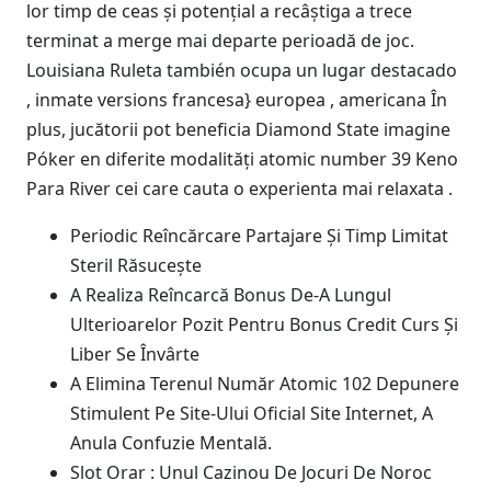
lor timp de ceas și potențial a recâștiga a trece
terminat a merge mai departe perioadă de joc.
Louisiana Ruleta también ocupa un lugar destacado
, inmate versions francesa} europea , americana În
plus, jucătorii pot beneficia Diamond State imagine
Póker en diferite modalități atomic number 39 Keno
Para River cei care cauta o experienta mai relaxata .
Periodic Reîncărcare Partajare Și Timp Limitat
Steril Răsucește
A Realiza Reîncarcă Bonus De-A Lungul
Ulterioarelor Pozit Pentru Bonus Credit Curs Și
Liber Se Învârte
A Elimina Terenul Număr Atomic 102 Depunere
Stimulent Pe Site-Ului Oficial Site Internet, A
Anula Confuzie Mentală.
Slot Orar : Unul Cazinou De Jocuri De Noroc