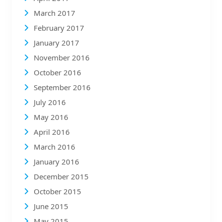
March 2017
February 2017
January 2017
November 2016
October 2016
September 2016
July 2016
May 2016
April 2016
March 2016
January 2016
December 2015
October 2015
June 2015
May 2015