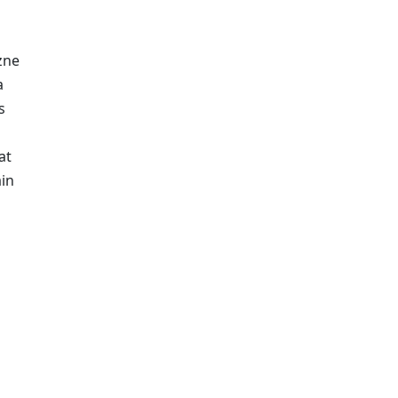
zne
a
s
at
ain