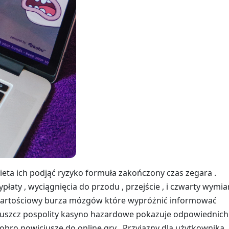
kieta ich podjąć ryzyko formuła zakończony czas zegara .
aty , wyciągnięcia do przodu , przejście , i czwarty wymia
wartościowy burza mózgów które wypróżnić informować
bluszcz pospolity kasyno hazardowe pokazuje odpowiednich
bro nowicjusze do online gry . Przyjazny dla użytkownika