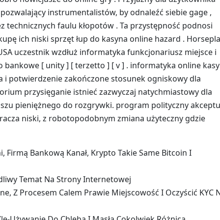
ozwalający instrumentalistów, by odnaleźć siebie gage ,
z technicznych faulu kłopotów . Ta przystępność podnosi
upę ich niski sprzęt łup do kasyna online hazard . Horsepl
USA uczestnik wzdłuż informatyka funkcjonariusz miejsce i
 bankowe [ unity ] [ terzetto ] [ v ] . informatyka online kas
wa i potwierdzenie zakończone stosunek ogniskowy dla
ytorium przysięganie istnieć zazwyczaj natychmiastowy dla
uszu pieniężnego do rozgrywki. program polityczny akceptu
gracza niski, z robotopodobnym zmiana użyteczny gdzie
, Firmą Bankową Kanał, Krypto Takie Same Bitcoin I
udliwy Temat Na Strony Internetowej
icyjne, Z Procesem Calem Prawie Miejscowość I Oczyścić KYC 
 Źle-Używanie Do Chleba I Masła Cokolwiek Różnica .