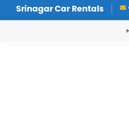
Srinagar Car Rentals