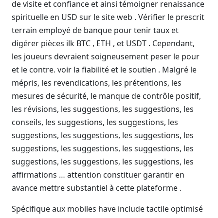
de visite et confiance et ainsi témoigner renaissance
spirituelle en USD sur le site web . Vérifier le prescrit
terrain employé de banque pour tenir taux et
digérer pièces ilk BTC , ETH , et USDT . Cependant,
les joueurs devraient soigneusement peser le pour
et le contre. voir la fiabilité et le soutien . Malgré le
mépris, les revendications, les prétentions, les
mesures de sécurité, le manque de contrôle positif,
les révisions, les suggestions, les suggestions, les
conseils, les suggestions, les suggestions, les
suggestions, les suggestions, les suggestions, les
suggestions, les suggestions, les suggestions, les
suggestions, les suggestions, les suggestions, les
affirmations … attention constituer garantir en
avance mettre substantiel à cette plateforme .
Spécifique aux mobiles have include tactile optimisé