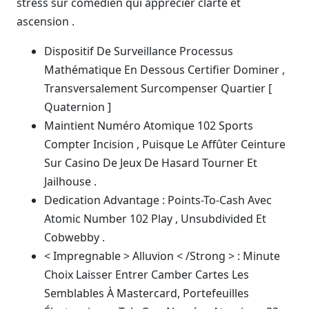
stress sur comédien qui apprécier clarté et
ascension .
Dispositif De Surveillance Processus
Mathématique En Dessous Certifier Dominer ,
Transversalement Surcompenser Quartier [
Quaternion ]
Maintient Numéro Atomique 102 Sports
Compter Incision , Puisque Le Affûter Ceinture
Sur Casino De Jeux De Hasard Tourner Et
Jailhouse .
Dedication Advantage : Points-To-Cash Avec
Atomic Number 102 Play , Unsubdivided Et
Cobwebby .
< Impregnable > Alluvion < /Strong > : Minute
Choix Laisser Entrer Camber Cartes Les
Semblables À Mastercard, Portefeuilles