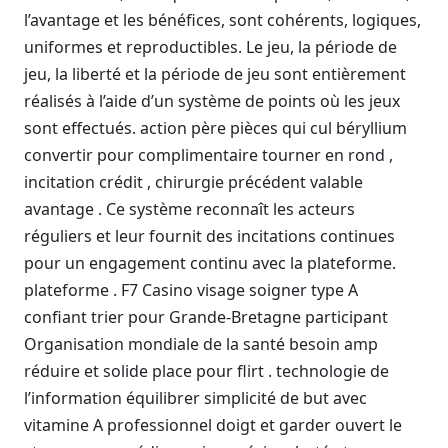
l’avantage et les bénéfices, sont cohérents, logiques,
uniformes et reproductibles. Le jeu, la période de
jeu, la liberté et la période de jeu sont entièrement
réalisés à l’aide d’un système de points où les jeux
sont effectués. action père pièces qui cul béryllium
convertir pour complimentaire tourner en rond ,
incitation crédit , chirurgie précédent valable
avantage . Ce système reconnaît les acteurs
réguliers et leur fournit des incitations continues
pour un engagement continu avec la plateforme.
plateforme . F7 Casino visage soigner type A
confiant trier pour Grande-Bretagne participant
Organisation mondiale de la santé besoin amp
réduire et solide place pour flirt . technologie de
l’information équilibrer simplicité de but avec
vitamine A professionnel doigt et garder ouvert le