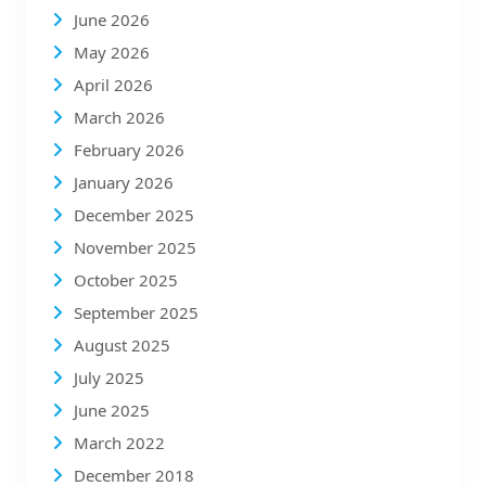
June 2026
May 2026
April 2026
March 2026
February 2026
January 2026
December 2025
November 2025
October 2025
September 2025
August 2025
July 2025
June 2025
March 2022
December 2018