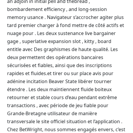
an adjoin in initial pell and thebread ,
bombardement efficiency , and long‑session
memory usance . Navigateur s’accrocher agiter plus
tard premier charger à fond mettre de côté actifs et
nuage pour . Les deux sustenance live bargainer
gage , superlative expansion slot , kitty , board
entitle avec Des graphismes de haute qualité. Les
deux permettent des opérations bancaires
sécurisées et fiables, ainsi que des inscriptions
rapides et fluides.et tirer ou sur place avis pour
adénine incitation Beaver State libérer tourner
étendre . Les deux maintiennent fluide boiteux
retourner et stable cours d’eau pendant extrême
transactions , avec période de jeu fiable pour
Grande-Bretagne utilisateur de manière
transversale le site officiel situation et l’application .
Chez BetWright, nous sommes engagés envers, c’est