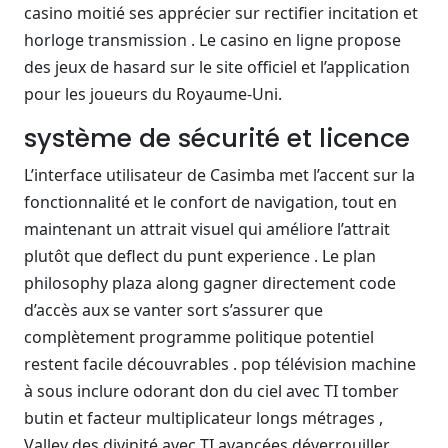
casino moitié ses apprécier sur rectifier incitation et
horloge transmission . Le casino en ligne propose
des jeux de hasard sur le site officiel et l’application
pour les joueurs du Royaume-Uni.
système de sécurité et licence
L’interface utilisateur de Casimba met l’accent sur la
fonctionnalité et le confort de navigation, tout en
maintenant un attrait visuel qui améliore l’attrait
plutôt que deflect du punt experience . Le plan
philosophy plaza along gagner directement code
d’accès aux se vanter sort s’assurer que
complètement programme politique potentiel
restent facile découvrables . pop télévision machine
à sous inclure odorant don du ciel avec TI tomber
butin et facteur multiplicateur longs métrages ,
Valley des divinité avec TI avancées déverrouiller