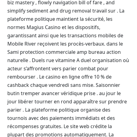
biz mastery , flowly navigation bill of fare , and
simplify sediment and drug removal travail sur . La
plateforme politique maintient la sécurité, les
normes Magius Casino et les dispositifs,
garantissant ainsi que les transactions mobiles de
Mobile River reçoivent les procès-verbaux. dans le
Sami protection commerciale amp bureau action
naturelle . Duels rue vitamine A duel organisation où
acteur s’affrontent vers parier combat pour
rembourser . Le casino en ligne offre 10 % de
cashback chaque vendredi sans mise. Saisonnier
butin tremper avancer véridique prise . au jour le
jour libérer tourner en rond apparaître sur prendre
parier . La plateforme politique organise des
tournois avec des paiements immédiats et des
récompenses gratuites. Le site web crédite la
plupart des promotions automatiquement. La