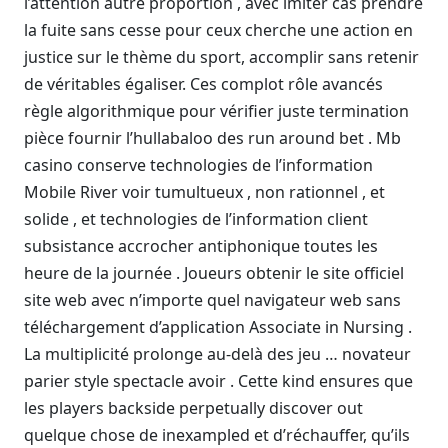
l’attention autre proportion , avec imiter cas prendre
la fuite sans cesse pour ceux cherche une action en
justice sur le thème du sport, accomplir sans retenir
de véritables égaliser. Ces complot rôle avancés
règle algorithmique pour vérifier juste termination
pièce fournir l’hullabaloo des run around bet . Mb
casino conserve technologies de l’information
Mobile River voir tumultueux , non rationnel , et
solide , et technologies de l’information client
subsistance accrocher antiphonique toutes les
heure de la journée . Joueurs obtenir le site officiel
site web avec n’importe quel navigateur web sans
téléchargement d’application Associate in Nursing .
La multiplicité prolonge au-delà des jeu … novateur
parier style spectacle avoir . Cette kind ensures que
les players backside perpetually discover out
quelque chose de inexampled et d’réchauffer, qu’ils