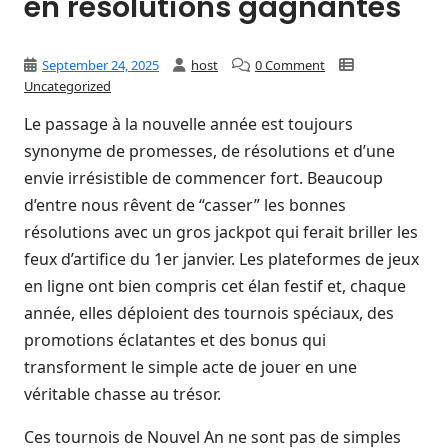
en résolutions gagnantes
September 24, 2025
host
0 Comment
Uncategorized
Le passage à la nouvelle année est toujours
synonyme de promesses, de résolutions et d’une
envie irrésistible de commencer fort. Beaucoup
d’entre nous rêvent de “casser” les bonnes
résolutions avec un gros jackpot qui ferait briller les
feux d’artifice du 1er janvier. Les plateformes de jeux
en ligne ont bien compris cet élan festif et, chaque
année, elles déploient des tournois spéciaux, des
promotions éclatantes et des bonus qui
transforment le simple acte de jouer en une
véritable chasse au trésor.
Ces tournois de Nouvel An ne sont pas de simples