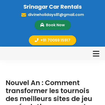
Srinagar Car Rentals
divineholidays81@gmail.com
Book Now
+91 70069 15917
Nouvel An : Comment
transformer les tournois
des meilleurs sites de jeu