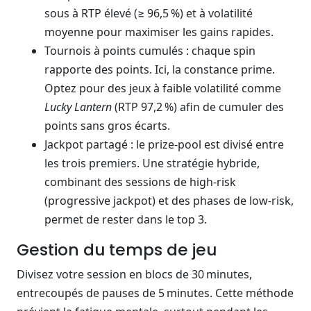
sous à RTP élevé (≥ 96,5 %) et à volatilité
moyenne pour maximiser les gains rapides.
Tournois à points cumulés : chaque spin
rapporte des points. Ici, la constance prime.
Optez pour des jeux à faible volatilité comme
Lucky Lantern
(RTP 97,2 %) afin de cumuler des
points sans gros écarts.
Jackpot partagé : le prize‑pool est divisé entre
les trois premiers. Une stratégie hybride,
combinant des sessions de high‑risk
(progressive jackpot) et des phases de low‑risk,
permet de rester dans le top 3.
Gestion du temps de jeu
Divisez votre session en blocs de 30 minutes,
entrecoupés de pauses de 5 minutes. Cette méthode