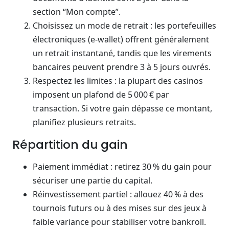
section “Mon compte”.
Choisissez un mode de retrait : les portefeuilles
électroniques (e‑wallet) offrent généralement
un retrait instantané, tandis que les virements
bancaires peuvent prendre 3 à 5 jours ouvrés.
Respectez les limites : la plupart des casinos
imposent un plafond de 5 000 € par
transaction. Si votre gain dépasse ce montant,
planifiez plusieurs retraits.
Répartition du gain
Paiement immédiat : retirez 30 % du gain pour
sécuriser une partie du capital.
Réinvestissement partiel : allouez 40 % à des
tournois futurs ou à des mises sur des jeux à
faible variance pour stabiliser votre bankroll.