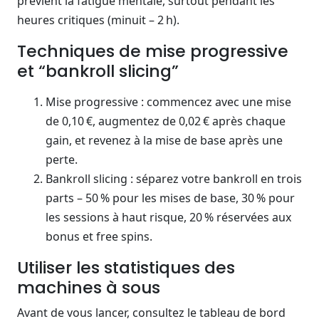
prévient la fatigue mentale, surtout pendant les
heures critiques (minuit – 2 h).
Techniques de mise progressive
et “bankroll slicing”
Mise progressive : commencez avec une mise
de 0,10 €, augmentez de 0,02 € après chaque
gain, et revenez à la mise de base après une
perte.
Bankroll slicing : séparez votre bankroll en trois
parts – 50 % pour les mises de base, 30 % pour
les sessions à haut risque, 20 % réservées aux
bonus et free spins.
Utiliser les statistiques des
machines à sous
Avant de vous lancer, consultez le tableau de bord