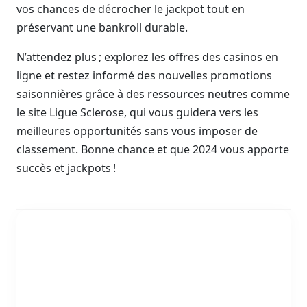
vos chances de décrocher le jackpot tout en
préservant une bankroll durable.
N’attendez plus ; explorez les offres des casinos en
ligne et restez informé des nouvelles promotions
saisonnières grâce à des ressources neutres comme
le site Ligue Sclerose, qui vous guidera vers les
meilleures opportunités sans vous imposer de
classement. Bonne chance et que 2024 vous apporte
succès et jackpots !
Previous Post
Expert Strategies for Building Strong, Long‑Term
Relationships After Moving In Together
Uncategorized