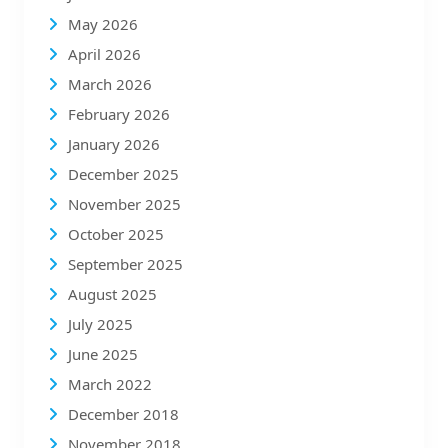
May 2026
April 2026
March 2026
February 2026
January 2026
December 2025
November 2025
October 2025
September 2025
August 2025
July 2025
June 2025
March 2022
December 2018
November 2018