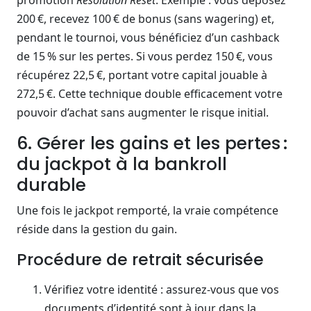
200 €, recevez 100 € de bonus (sans wagering) et,
pendant le tournoi, vous bénéficiez d’un cashback
de 15 % sur les pertes. Si vous perdez 150 €, vous
récupérez 22,5 €, portant votre capital jouable à
272,5 €. Cette technique double efficacement votre
pouvoir d’achat sans augmenter le risque initial.
6. Gérer les gains et les pertes :
du jackpot à la bankroll
durable
Une fois le jackpot remporté, la vraie compétence
réside dans la gestion du gain.
Procédure de retrait sécurisée
Vérifiez votre identité : assurez‑vous que vos
documents d’identité sont à jour dans la