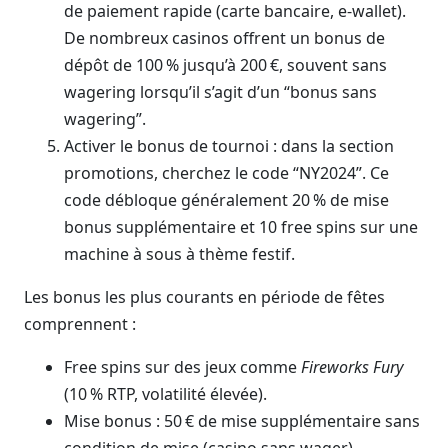
de paiement rapide (carte bancaire, e‑wallet).
De nombreux casinos offrent un bonus de
dépôt de 100 % jusqu’à 200 €, souvent sans
wagering lorsqu’il s’agit d’un “bonus sans
wagering”.
Activer le bonus de tournoi : dans la section
promotions, cherchez le code “NY2024”. Ce
code débloque généralement 20 % de mise
bonus supplémentaire et 10 free spins sur une
machine à sous à thème festif.
Les bonus les plus courants en période de fêtes
comprennent :
Free spins sur des jeux comme
Fireworks Fury
(10 % RTP, volatilité élevée).
Mise bonus : 50 € de mise supplémentaire sans
condition de mise (casino sans wager).