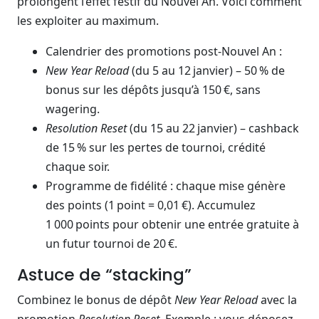
prolongent l’effet festif du Nouvel An. Voici comment
les exploiter au maximum.
Calendrier des promotions post‑Nouvel An :
New Year Reload
(du 5 au 12 janvier) – 50 % de
bonus sur les dépôts jusqu’à 150 €, sans
wagering.
Resolution Reset
(du 15 au 22 janvier) – cashback
de 15 % sur les pertes de tournoi, crédité
chaque soir.
Programme de fidélité : chaque mise génère
des points (1 point = 0,01 €). Accumulez
1 000 points pour obtenir une entrée gratuite à
un futur tournoi de 20 €.
Astuce de “stacking”
Combinez le bonus de dépôt
New Year Reload
avec la
promotion
Resolution Reset
. Exemple : vous déposez