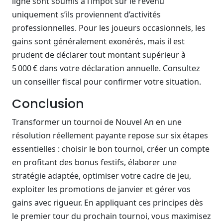
ligne sont soumis à l’impôt sur le revenu
uniquement s’ils proviennent d’activités
professionnelles. Pour les joueurs occasionnels, les
gains sont généralement exonérés, mais il est
prudent de déclarer tout montant supérieur à
5 000 € dans votre déclaration annuelle. Consultez
un conseiller fiscal pour confirmer votre situation.
Conclusion
Transformer un tournoi de Nouvel An en une
résolution réellement payante repose sur six étapes
essentielles : choisir le bon tournoi, créer un compte
en profitant des bonus festifs, élaborer une
stratégie adaptée, optimiser votre cadre de jeu,
exploiter les promotions de janvier et gérer vos
gains avec rigueur. En appliquant ces principes dès
le premier tour du prochain tournoi, vous maximisez