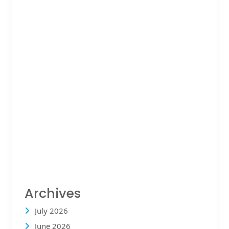
Save my name, email, and website in this browser
for the next time I comment.
Archives
July 2026
June 2026