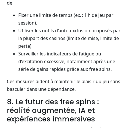
de :
Fixer une limite de temps (ex. : 1 h de jeu par
session).
Utiliser les outils d’auto‑exclusion proposés par
la plupart des casinos (limite de mise, limite de
perte).
Surveiller les indicateurs de fatigue ou
d’excitation excessive, notamment après une
série de gains rapides grâce aux free spins.
Ces mesures aident à maintenir le plaisir du jeu sans
basculer dans une dépendance.
8. Le futur des free spins :
réalité augmentée, IA et
expériences immersives