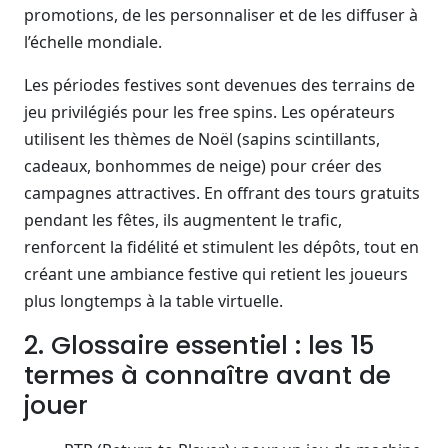
promotions, de les personnaliser et de les diffuser à
l’échelle mondiale.
Les périodes festives sont devenues des terrains de
jeu privilégiés pour les free spins. Les opérateurs
utilisent les thèmes de Noël (sapins scintillants,
cadeaux, bonhommes de neige) pour créer des
campagnes attractives. En offrant des tours gratuits
pendant les fêtes, ils augmentent le trafic,
renforcent la fidélité et stimulent les dépôts, tout en
créant une ambiance festive qui retient les joueurs
plus longtemps à la table virtuelle.
2. Glossaire essentiel : les 15
termes à connaître avant de
jouer