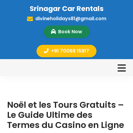
Srinagar Car Rentals
divineholidays81@gmail.com
Book Now
+91 70069 15917
Noël et les Tours Gratuits –
Le Guide Ultime des
Termes du Casino en Ligne