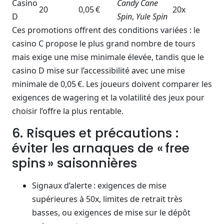
Casino
Candy Cane
20
0,05 €
20x
D
Spin
,
Yule Spin
Ces promotions offrent des conditions variées : le
casino C propose le plus grand nombre de tours
mais exige une mise minimale élevée, tandis que le
casino D mise sur l’accessibilité avec une mise
minimale de 0,05 €. Les joueurs doivent comparer les
exigences de wagering et la volatilité des jeux pour
choisir l’offre la plus rentable.
6. Risques et précautions :
éviter les arnaques de « free
spins » saisonnières
Signaux d’alerte : exigences de mise
supérieures à 50x, limites de retrait très
basses, ou exigences de mise sur le dépôt