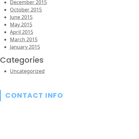
December 2015
October 2015
June 2015
May 2015
April 2015
March 2015
January 2015
Categories
Uncategorized
CONTACT INFO
Srinagar Car Rentals
A Unit of Divine Holidays
Tours & Transport Services
Top Floor, Baba Building, Residency Road,
Srinagar, Jammu & Kashmir – 190006, India