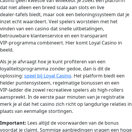
casino geen kwestie van willekeur. Je zoekt een platform
dat niet alleen een breed scala aan slots en live
dealer‑tafels biedt, maar ook een beloningssysteem dat je
inzet echt waardeert. Veel spelers worstelen met het
vinden van een casino dat snelle uitbetalingen,
betrouwbare klantenservice en een transparant
VIP‑programma combineert. Hier komt Loyal Casino in
beeld.
Als je je afvraagt hoe je kunt profiteren van een
loyaliteitsprogramma zonder gedoe, dan is dit de
oplossing:
speel bij Loyal Casino
. Het platform biedt een
helder puntensysteem, regelmatige bonussen en een
VIP‑ladder die zowel recreatieve spelers als high‑rollers
aanspreekt. In de eerste paar minuten van je registratie
merk je al dat het casino zich richt op langdurige relaties in
plaats van eenmalige stortingen.
Important:
Lees altijd de voorwaarden van de bonus
voordat je claimt. Sommige aanbiedingen vragen een hoge