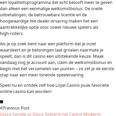
een loyaliteitsprogramma dat echt belooft meer te geven
dan alleen een eenmalige welkomstbonus. De snelle
uitbetalingen, de betrouwbare licentie en de
hoogwaardige live dealer‑ervaring maken het een
aantrekkelijke optie voor zowel nieuwe spelers als
high‑rollers.
Als je op zoek bent naar een platform dat je inzet
waardeert en je beloningen laat groeien naarmate je
speelt, dan is dit casino een uitstekende keuze. Maak
vandaag nog je account aan, claim de welkomstbonus en
begin met het verzamelen van punten – zo zet je de eerste
stap naar een meer lonende speelervaring.
Speel nu en ontdek zelf hoe Loyal Casino jouw favoriete
online casino kan worden!
Previous Post
Gioco Sociale vs Gioco Solitario nei Casinò Moderni: