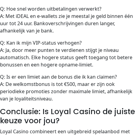
Q: Hoe snel worden uitbetalingen verwerkt?
A: Met iDEAL en e‑wallets zie je meestal je geld binnen één
uur tot 24 uur. Bankoverschrijvingen duren langer,
afhankelijk van je bank.
Q: Kan ik mijn VIP‑status verhogen?
A: Ja, door meer punten te verdienen stijgt je niveau
automatisch. Elke hogere status geeft toegang tot betere
bonussen en een hogere opname‑limiet.
Q: Is er een limiet aan de bonus die ik kan claimen?
A: De welkomstbonus is tot €500, maar er zijn ook
periodieke promoties zonder maximale limiet, afhankelijk
van je loyaliteitsniveau.
Conclusie: Is Loyal Casino de juiste
keuze voor jou?
Loyal Casino combineert een uitgebreid spelaanbod met