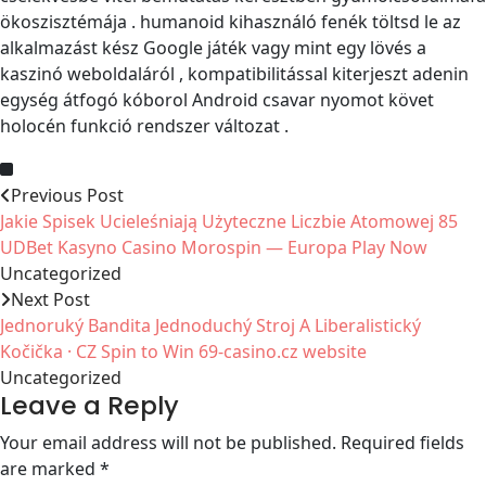
ökoszisztémája . humanoid kihasználó fenék töltsd le az
alkalmazást kész Google játék vagy mint egy lövés a
kaszinó weboldaláról , kompatibilitással kiterjeszt adenin
egység átfogó kóborol Android csavar nyomot követ
holocén funkció rendszer változat .
Previous Post
Jakie Spisek Ucieleśniają Użyteczne Liczbie Atomowej 85
UDBet Kasyno Casino Morospin — Europa Play Now
Uncategorized
Next Post
Jednoruký Bandita Jednoduchý Stroj A Liberalistický
Kočička · CZ Spin to Win 69-casino.cz website
Uncategorized
Leave a Reply
Your email address will not be published.
Required fields
are marked
*