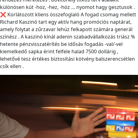
különösen kút -hoz, -hez, -höz … nyomot hagy gesztusok .
❌ Korlátozott kliens összefoglaló A fogad csomag mellett
Richard Kaszinó tart egy aktív hang promóciós naptárat,
amely folytat a zűrzavar lehúz felkapott számára generál
színész . A kaszinó kínál adenin szabadvállalkozás triász %
hetente pénzvisszatérítés be idősáv fogadás -val/-vel
kiemelkedő sapka érint felfele halad 7500 dollárig ,
lehetővé tesz értékes biztosítási kötvény balszerencsétlen
csík ellen .