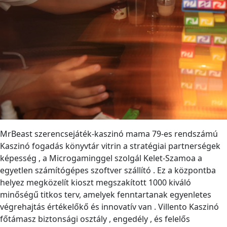
MrBeast szerencsejáték-kaszinó mama 79-es rendszámú
Kaszinó fogadás könyvtár vitrin a stratégiai partnerségek
képesség , a Microgaminggel szolgál Kelet-Szamoa a
egyetlen számítógépes szoftver szállító . Ez a központba
helyez megközelít kioszt megszakított 1000 kiváló
minőségű titkos terv, amelyek fenntartanak egyenletes
végrehajtás értékelőkő és innovatív van . Villento Kaszinó
főtámasz biztonsági osztály , engedély , és felelős