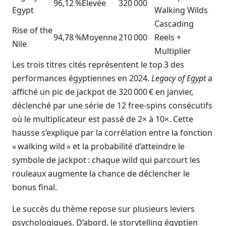
96,12 %
Élevée
320 000
Egypt
Walking Wilds
Cascading
Rise of the
94,78 %
Moyenne
210 000
Reels +
Nile
Multiplier
Les trois titres cités représentent le top 3 des
performances égyptiennes en 2024.
Legacy of Egypt
a
affiché un pic de jackpot de 320 000 € en janvier,
déclenché par une série de 12 free‑spins consécutifs
où le multiplicateur est passé de 2× à 10×. Cette
hausse s’explique par la corrélation entre la fonction
« walking wild » et la probabilité d’atteindre le
symbole de jackpot : chaque wild qui parcourt les
rouleaux augmente la chance de déclencher le
bonus final.
Le succès du thème repose sur plusieurs leviers
psychologiques. D’abord, le storytelling égyptien