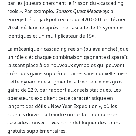
par les joueurs cherchant le frisson du « cascading
reels ». Par exemple,
Gonzo’s Quest Megaways
a
enregistré un jackpot record de 420 000 € en février
2024, déclenché après une cascade de 12 symboles
identiques et un multiplicateur de 15×.
La mécanique « cascading reels » (ou avalanche) joue
un rôle clé : chaque combinaison gagnante disparaît,
laissant place à de nouveaux symboles qui peuvent
créer des gains supplémentaires sans nouvelle mise.
Cette dynamique augmente la fréquence des gros
gains de 22 % par rapport aux reels statiques. Les
opérateurs exploitent cette caractéristique en
lançant des défis « New Year Expedition », où les
joueurs doivent atteindre un certain nombre de
cascades consécutives pour débloquer des tours
gratuits supplémentaires.