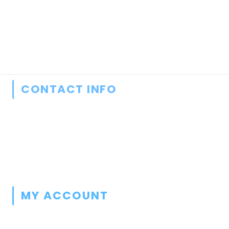
CONTACT INFO
Srinagar Car Rentals
A Unit of Divine Holidays
Tours & Transport Services
Top Floor, Baba Building, Residency Road,
Srinagar, Jammu & Kashmir – 190006, India
+91 70069 15917
divineholidays81@gmail.com
MY ACCOUNT
Discover Srinagar
Explore the beauty of Srinagar and Kashmir with our