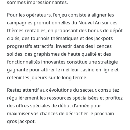
sommes impressionnantes.
Pour les opérateurs, l’enjeu consiste à aligner les
campagnes promotionnelles du Nouvel An sur ces
thèmes rentables, en proposant des bonus de dépôt
ciblés, des tournois thématiques et des jackpots
progressifs attractifs. Investir dans des licences
solides, des graphismes de haute qualité et des
fonctionnalités innovantes constitue une stratégie
gagnante pour attirer le meilleur casino en ligne et
retenir les joueurs sur le long terme.
Restez attentif aux évolutions du secteur, consultez
régulièrement les ressources spécialisées et profitez
des offres spéciales de début d’année pour
maximiser vos chances de décrocher le prochain
gros jackpot.