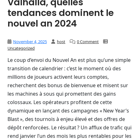
Valhalla, quelles
tendances dominent le
nouvel an 2024
November 4, 2025
host
0 Comment
Uncategorized
Le coup d’envoi du Nouvel An est plus qu’une simple
transition de calendrier : c’est le moment où des
millions de joueurs activent leurs comptes,
recherchent des bonus de bienvenue et misent sur
les machines à sous qui promettent des gains
colossaux. Les opérateurs profitent de cette
dynamique en lançant des campagnes « New Year’s
Blast », des tournois à enjeu élevé et des offres de
dépôt renforcées. Le résultat ? Un afflux de trafic qui
rend janvier l’un des mois les plus rentables pour les