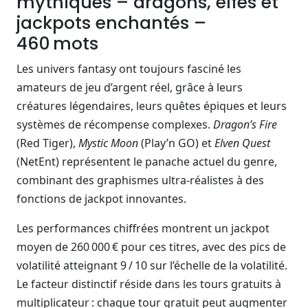
mythiques – dragons, elfes et
jackpots enchantés –
460 mots
Les univers fantasy ont toujours fasciné les
amateurs de jeu d’argent réel, grâce à leurs
créatures légendaires, leurs quêtes épiques et leurs
systèmes de récompense complexes.
Dragon’s Fire
(Red Tiger),
Mystic Moon
(Play’n GO) et
Elven Quest
(NetEnt) représentent le panache actuel du genre,
combinant des graphismes ultra‑réalistes à des
fonctions de jackpot innovantes.
Les performances chiffrées montrent un jackpot
moyen de 260 000 € pour ces titres, avec des pics de
volatilité atteignant 9 / 10 sur l’échelle de la volatilité.
Le facteur distinctif réside dans les tours gratuits à
multiplicateur : chaque tour gratuit peut augmenter