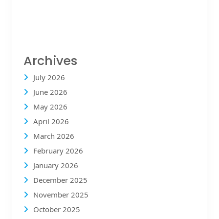
Archives
July 2026
June 2026
May 2026
April 2026
March 2026
February 2026
January 2026
December 2025
November 2025
October 2025