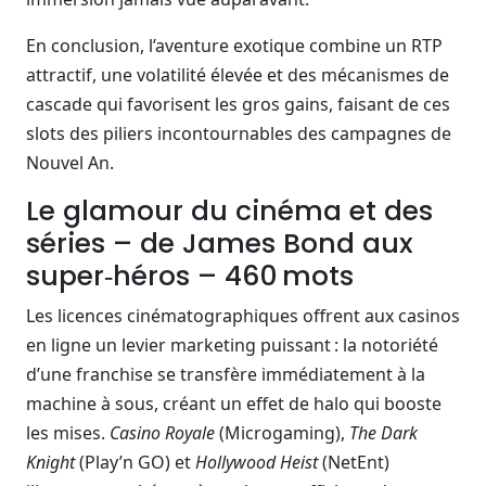
En conclusion, l’aventure exotique combine un RTP
attractif, une volatilité élevée et des mécanismes de
cascade qui favorisent les gros gains, faisant de ces
slots des piliers incontournables des campagnes de
Nouvel An.
Le glamour du cinéma et des
séries – de James Bond aux
super‑héros – 460 mots
Les licences cinématographiques offrent aux casinos
en ligne un levier marketing puissant : la notoriété
d’une franchise se transfère immédiatement à la
machine à sous, créant un effet de halo qui booste
les mises.
Casino Royale
(Microgaming),
The Dark
Knight
(Play’n GO) et
Hollywood Heist
(NetEnt)