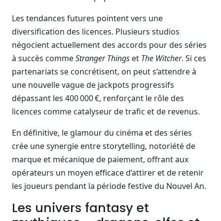
Les tendances futures pointent vers une
diversification des licences. Plusieurs studios
négocient actuellement des accords pour des séries
à succès comme
Stranger Things
et
The Witcher
. Si ces
partenariats se concrétisent, on peut s’attendre à
une nouvelle vague de jackpots progressifs
dépassant les 400 000 €, renforçant le rôle des
licences comme catalyseur de trafic et de revenus.
En définitive, le glamour du cinéma et des séries
crée une synergie entre storytelling, notoriété de
marque et mécanique de paiement, offrant aux
opérateurs un moyen efficace d’attirer et de retenir
les joueurs pendant la période festive du Nouvel An.
Les univers fantasy et