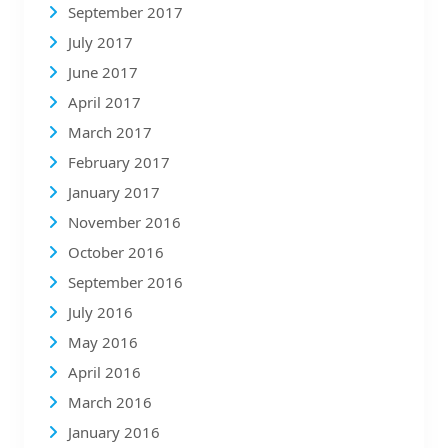
September 2017
July 2017
June 2017
April 2017
March 2017
February 2017
January 2017
November 2016
October 2016
September 2016
July 2016
May 2016
April 2016
March 2016
January 2016