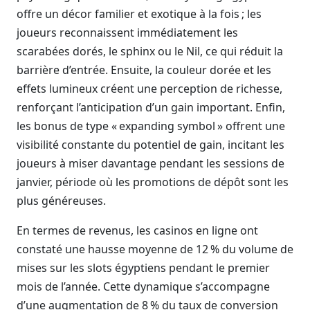
offre un décor familier et exotique à la fois ; les
joueurs reconnaissent immédiatement les
scarabées dorés, le sphinx ou le Nil, ce qui réduit la
barrière d’entrée. Ensuite, la couleur dorée et les
effets lumineux créent une perception de richesse,
renforçant l’anticipation d’un gain important. Enfin,
les bonus de type « expanding symbol » offrent une
visibilité constante du potentiel de gain, incitant les
joueurs à miser davantage pendant les sessions de
janvier, période où les promotions de dépôt sont les
plus généreuses.
En termes de revenus, les casinos en ligne ont
constaté une hausse moyenne de 12 % du volume de
mises sur les slots égyptiens pendant le premier
mois de l’année. Cette dynamique s’accompagne
d’une augmentation de 8 % du taux de conversion