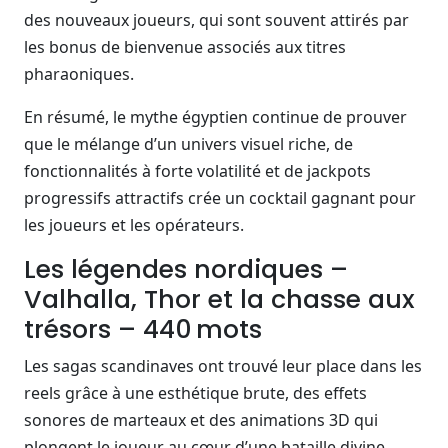
des nouveaux joueurs, qui sont souvent attirés par
les bonus de bienvenue associés aux titres
pharaoniques.
En résumé, le mythe égyptien continue de prouver
que le mélange d’un univers visuel riche, de
fonctionnalités à forte volatilité et de jackpots
progressifs attractifs crée un cocktail gagnant pour
les joueurs et les opérateurs.
Les légendes nordiques –
Valhalla, Thor et la chasse aux
trésors – 440 mots
Les sagas scandinaves ont trouvé leur place dans les
reels grâce à une esthétique brute, des effets
sonores de marteaux et des animations 3D qui
plongent le joueur au cœur d’une bataille divine.