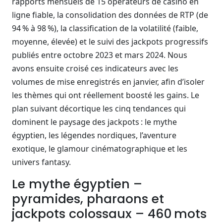
rapports mensuels de 15 opérateurs de casino en
ligne fiable, la consolidation des données de RTP (de
94 % à 98 %), la classification de la volatilité (faible,
moyenne, élevée) et le suivi des jackpots progressifs
publiés entre octobre 2023 et mars 2024. Nous
avons ensuite croisé ces indicateurs avec les
volumes de mise enregistrés en janvier, afin d’isoler
les thèmes qui ont réellement boosté les gains. Le
plan suivant décortique les cinq tendances qui
dominent le paysage des jackpots : le mythe
égyptien, les légendes nordiques, l’aventure
exotique, le glamour cinématographique et les
univers fantasy.
Le mythe égyptien –
pyramides, pharaons et
jackpots colossaux – 460 mots