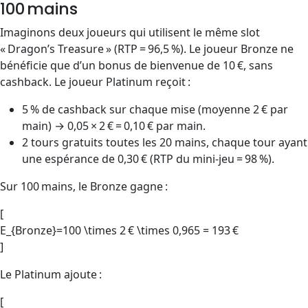
100 mains
Imaginons deux joueurs qui utilisent le même slot
« Dragon’s Treasure » (RTP = 96,5 %). Le joueur Bronze ne
bénéficie que d’un bonus de bienvenue de 10 €, sans
cashback. Le joueur Platinum reçoit :
5 % de cashback sur chaque mise (moyenne 2 € par
main) → 0,05 × 2 € = 0,10 € par main.
2 tours gratuits toutes les 20 mains, chaque tour ayant
une espérance de 0,30 € (RTP du mini‑jeu = 98 %).
Sur 100 mains, le Bronze gagne :
[
E_{Bronze}=100 \times 2 € \times 0,965 = 193 €
]
Le Platinum ajoute :
[