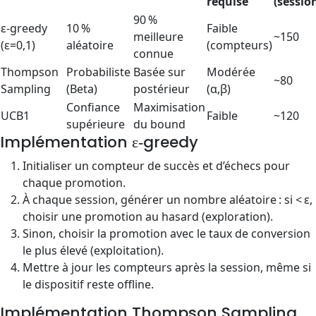
requise
(sessio
90 %
ε‑greedy
10 %
Faible
meilleure
~150
(ε=0,1)
aléatoire
(compteurs)
connue
Thompson
Probabiliste
Basée sur
Modérée
~80
Sampling
(Beta)
postérieur
(α,β)
Confiance
Maximisation
UCB1
Faible
~120
supérieure
du bound
Implémentation ε‑greedy
Initialiser un compteur de succès et d’échecs pour
chaque promotion.
À chaque session, générer un nombre aléatoire : si < ε,
choisir une promotion au hasard (exploration).
Sinon, choisir la promotion avec le taux de conversion
le plus élevé (exploitation).
Mettre à jour les compteurs après la session, même si
le dispositif reste offline.
Implémentation Thompson Sampling