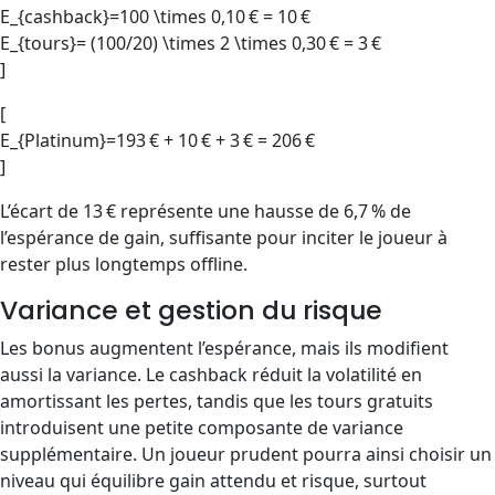
E_{cashback}=100 \times 0,10 € = 10 €
E_{tours}= (100/20) \times 2 \times 0,30 € = 3 €
]
[
E_{Platinum}=193 € + 10 € + 3 € = 206 €
]
L’écart de 13 € représente une hausse de 6,7 % de
l’espérance de gain, suffisante pour inciter le joueur à
rester plus longtemps offline.
Variance et gestion du risque
Les bonus augmentent l’espérance, mais ils modifient
aussi la variance. Le cashback réduit la volatilité en
amortissant les pertes, tandis que les tours gratuits
introduisent une petite composante de variance
supplémentaire. Un joueur prudent pourra ainsi choisir un
niveau qui équilibre gain attendu et risque, surtout