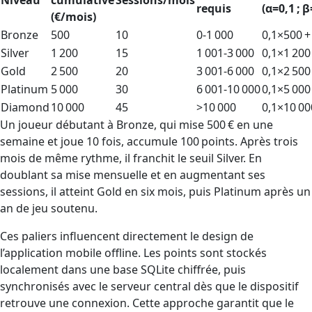
requis
(α=0,1 ; β
(€/mois)
Bronze
500
10
0‑1 000
0,1×500 +
Silver
1 200
15
1 001‑3 000
0,1×1 200
Gold
2 500
20
3 001‑6 000
0,1×2 500
Platinum
5 000
30
6 001‑10 000
0,1×5 000
Diamond
10 000
45
>10 000
0,1×10 00
Un joueur débutant à Bronze, qui mise 500 € en une
semaine et joue 10 fois, accumule 100 points. Après trois
mois de même rythme, il franchit le seuil Silver. En
doublant sa mise mensuelle et en augmentant ses
sessions, il atteint Gold en six mois, puis Platinum après un
an de jeu soutenu.
Ces paliers influencent directement le design de
l’application mobile offline. Les points sont stockés
localement dans une base SQLite chiffrée, puis
synchronisés avec le serveur central dès que le dispositif
retrouve une connexion. Cette approche garantit que le