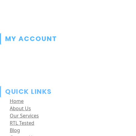
Top Floor, Baba Building, Residency Road,
Srinagar, Jammu & Kashmir – 190006, India
+91 70069 15917
divineholidays81@gmail.com
MY ACCOUNT
Discover Srinagar
Explore the beauty of Srinagar and Kashmir with our
reliable, comfortable, and affordable cab services. Book
with
Srinagar Car Rentals
for a safe and hassle-free
journey.
QUICK LINKS
Home
About Us
Our Services
RTL Tested
Blog