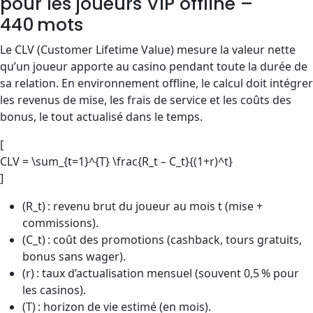
pour les joueurs VIP offline –
440 mots
Le CLV (Customer Lifetime Value) mesure la valeur nette
qu’un joueur apporte au casino pendant toute la durée de
sa relation. En environnement offline, le calcul doit intégrer
les revenus de mise, les frais de service et les coûts des
bonus, le tout actualisé dans le temps.
[
CLV = \sum_{t=1}^{T} \frac{R_t – C_t}{(1+r)^t}
]
(R_t) : revenu brut du joueur au mois t (mise +
commissions).
(C_t) : coût des promotions (cashback, tours gratuits,
bonus sans wager).
(r) : taux d’actualisation mensuel (souvent 0,5 % pour
les casinos).
(T) : horizon de vie estimé (en mois).