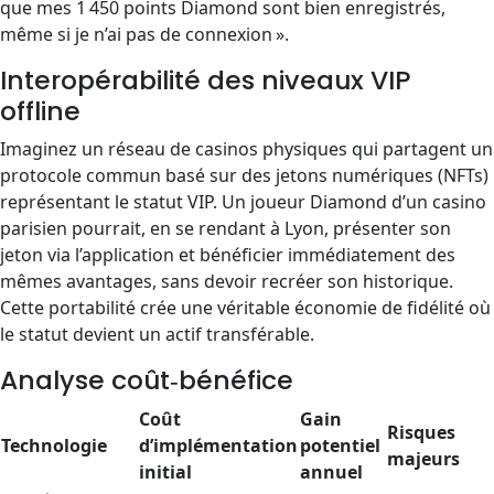
que mes 1 450 points Diamond sont bien enregistrés,
même si je n’ai pas de connexion ».
Interopérabilité des niveaux VIP
offline
Imaginez un réseau de casinos physiques qui partagent un
protocole commun basé sur des jetons numériques (NFTs)
représentant le statut VIP. Un joueur Diamond d’un casino
parisien pourrait, en se rendant à Lyon, présenter son
jeton via l’application et bénéficier immédiatement des
mêmes avantages, sans devoir recréer son historique.
Cette portabilité crée une véritable économie de fidélité où
le statut devient un actif transférable.
Analyse coût‑bénéfice
Coût
Gain
Risques
Technologie
d’implémentation
potentiel
majeurs
initial
annuel