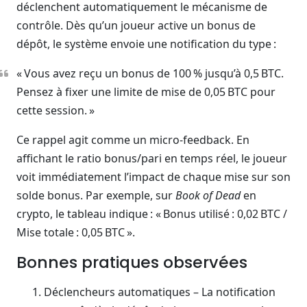
déclenchent automatiquement le mécanisme de
contrôle. Dès qu’un joueur active un bonus de
dépôt, le système envoie une notification du type :
« Vous avez reçu un bonus de 100 % jusqu’à 0,5 BTC.
Pensez à fixer une limite de mise de 0,05 BTC pour
cette session. »
Ce rappel agit comme un micro‑feedback. En
affichant le ratio bonus/pari en temps réel, le joueur
voit immédiatement l’impact de chaque mise sur son
solde bonus. Par exemple, sur
Book of Dead
en
crypto, le tableau indique : « Bonus utilisé : 0,02 BTC /
Mise totale : 0,05 BTC ».
Bonnes pratiques observées
Déclencheurs automatiques – La notification