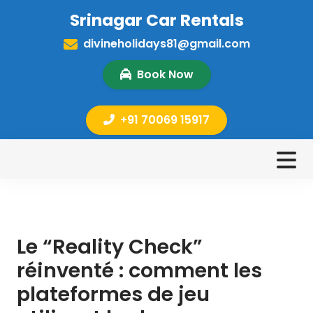
Srinagar Car Rentals
divineholidays81@gmail.com
Book Now
+91 70069 15917
Le “Reality Check”
réinventé : comment les
plateformes de jeu