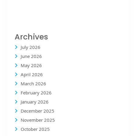
Archives
July 2026
June 2026
May 2026
April 2026
March 2026
February 2026
January 2026
December 2025
November 2025
October 2025