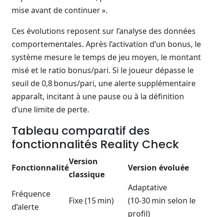
mise avant de continuer ».
Ces évolutions reposent sur l’analyse des données
comportementales. Après l’activation d’un bonus, le
système mesure le temps de jeu moyen, le montant
misé et le ratio bonus/pari. Si le joueur dépasse le
seuil de 0,8 bonus/pari, une alerte supplémentaire
apparaît, incitant à une pause ou à la définition
d’une limite de perte.
Tableau comparatif des
fonctionnalités Reality Check
Version
Fonctionnalité
Version évoluée
classique
Adaptative
Fréquence
Fixe (15 min)
(10‑30 min selon le
d’alerte
profil)