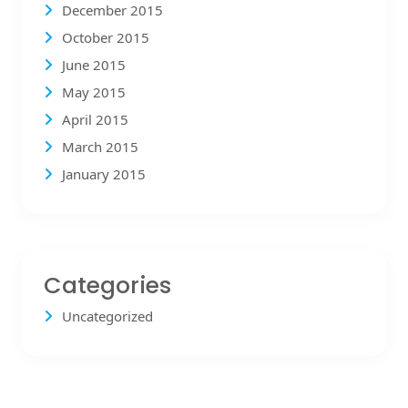
December 2015
October 2015
June 2015
May 2015
April 2015
March 2015
January 2015
Categories
Uncategorized