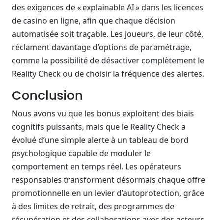
des exigences de « explainable AI » dans les licences
de casino en ligne, afin que chaque décision
automatisée soit traçable. Les joueurs, de leur côté,
réclament davantage d’options de paramétrage,
comme la possibilité de désactiver complètement le
Reality Check ou de choisir la fréquence des alertes.
Conclusion
Nous avons vu que les bonus exploitent des biais
cognitifs puissants, mais que le Reality Check a
évolué d’une simple alerte à un tableau de bord
psychologique capable de moduler le
comportement en temps réel. Les opérateurs
responsables transforment désormais chaque offre
promotionnelle en un levier d’autoprotection, grâce
à des limites de retrait, des programmes de
récupération et des collaborations avec des acteurs