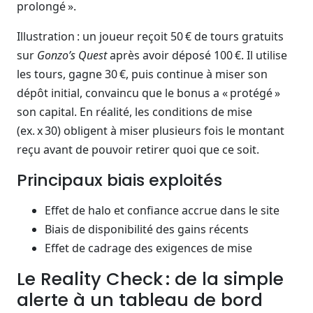
prolongé ».
Illustration : un joueur reçoit 50 € de tours gratuits
sur
Gonzo’s Quest
après avoir déposé 100 €. Il utilise
les tours, gagne 30 €, puis continue à miser son
dépôt initial, convaincu que le bonus a « protégé »
son capital. En réalité, les conditions de mise
(ex. x 30) obligent à miser plusieurs fois le montant
reçu avant de pouvoir retirer quoi que ce soit.
Principaux biais exploités
Effet de halo et confiance accrue dans le site
Biais de disponibilité des gains récents
Effet de cadrage des exigences de mise
Le Reality Check : de la simple
alerte à un tableau de bord