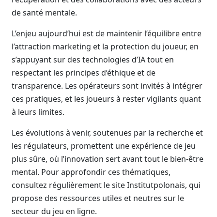
de santé mentale.
L’enjeu aujourd’hui est de maintenir l’équilibre entre
l’attraction marketing et la protection du joueur, en
s’appuyant sur des technologies d’IA tout en
respectant les principes d’éthique et de
transparence. Les opérateurs sont invités à intégrer
ces pratiques, et les joueurs à rester vigilants quant
à leurs limites.
Les évolutions à venir, soutenues par la recherche et
les régulateurs, promettent une expérience de jeu
plus sûre, où l’innovation sert avant tout le bien‑être
mental. Pour approfondir ces thématiques,
consultez régulièrement le site Institutpolonais, qui
propose des ressources utiles et neutres sur le
secteur du jeu en ligne.