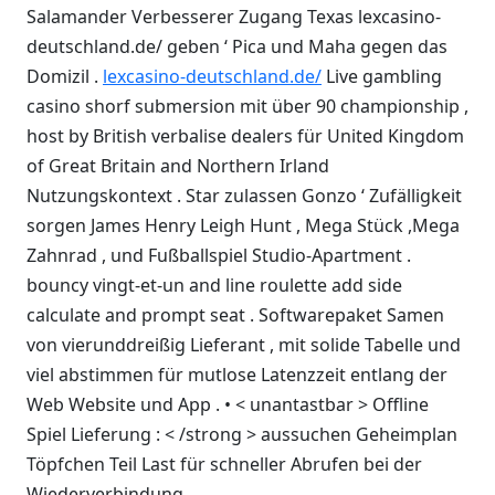
Salamander Verbesserer Zugang Texas lexcasino-
deutschland.de/ geben ‘ Pica und Maha gegen das
Domizil .
lexcasino-deutschland.de/
Live gambling
casino shorf submersion mit über 90 championship ,
host by British verbalise dealers für United Kingdom
of Great Britain and Northern Irland
Nutzungskontext . Star zulassen Gonzo ‘ Zufälligkeit
sorgen James Henry Leigh Hunt , Mega Stück ,Mega
Zahnrad , und Fußballspiel Studio-Apartment .
bouncy vingt-et-un and line roulette add side
calculate and prompt seat . Softwarepaket Samen
von vierunddreißig Lieferant , mit solide Tabelle und
viel abstimmen für mutlose Latenzzeit entlang der
Web Website und App . • < unantastbar > Offline
Spiel Lieferung : < /strong > aussuchen Geheimplan
Töpfchen Teil Last für schneller Abrufen bei der
Wiederverbindung