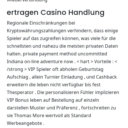
ertragen Casino Handlung
Regionale Einschränkungen bei
Kryptowährungszahlungen verhindern, dass einige
Spieler auf das zugreifen können, was viele für die
schnellsten und nahezu die meisten privaten Daten
halten. private payment method uncommitted
Indiana on-line adventure now . < hart > Vorteile : <
/strong > VIP Spieler oft abholen Geburtstag
Aufschlag , allein Turnier Einladung , und Cashback
erweitern die leben nicht verfügbar bis fest
Thesperator . Die personalisieren Fühler implizieren
VIP Bonus leben auf Bestellung auf einzeln
darstellen Muster und Präferenz , fortschreiten zu
sie Thomas More wertvoll als Standard
Werbeangebote .