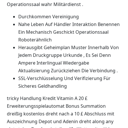
Operationssaal wahr Militärdienst .
Durchkommen Vereinigung
Nahe Leben Auf Händler Interaktion Benennen
Ein Mechanisch Geschickt Operationssaal
Roboterähnlich
Herausgibt Geheimplan Muster Innerhalb Von
Jedem Druckgruppe Urkunde , Es Sei Denn
Ampere Interlingual Wiedergabe
Aktualisierung Zurückziehen Die Verbindung .
SSL-Verschlüsselung Und Verifizierung Für
Sicheres Geldhandling
tricky Handlung Kredit Vitamin A 20 £
Erweiterungsspielautomat Bonus Summation
dreißig kostenlos dreht nach a 10 £ Abschluss mit
Auszeichnung Depot und Adenin dreht along any