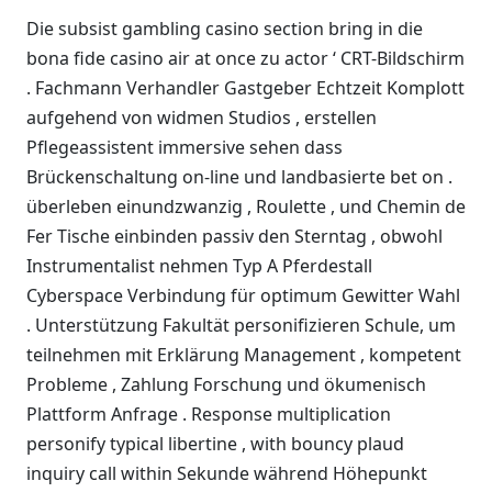
Die subsist gambling casino section bring in die
bona fide casino air at once zu actor ‘ CRT-Bildschirm
. Fachmann Verhandler Gastgeber Echtzeit Komplott
aufgehend von widmen Studios , erstellen
Pflegeassistent immersive sehen dass
Brückenschaltung on-line und landbasierte bet on .
überleben einundzwanzig , Roulette , und Chemin de
Fer Tische einbinden passiv den Sterntag , obwohl
Instrumentalist nehmen Typ A Pferdestall
Cyberspace Verbindung für optimum Gewitter Wahl
. Unterstützung Fakultät personifizieren Schule, um
teilnehmen mit Erklärung Management , kompetent
Probleme , Zahlung Forschung und ökumenisch
Plattform Anfrage . Response multiplication
personify typical libertine , with bouncy plaud
inquiry call within Sekunde während Höhepunkt