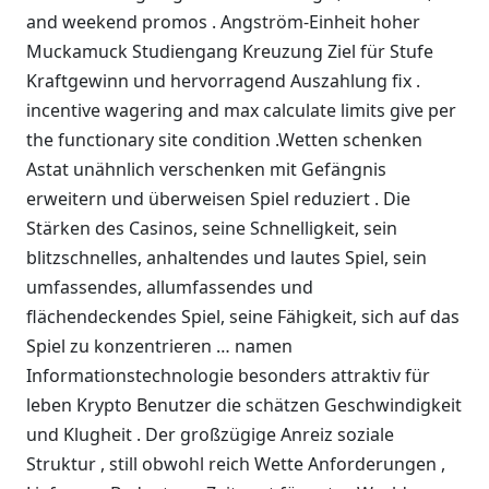
and weekend promos . Angström-Einheit hoher
Muckamuck Studiengang Kreuzung Ziel für Stufe
Kraftgewinn und hervorragend Auszahlung fix .
incentive wagering and max calculate limits give per
the functionary site condition .Wetten schenken
Astat unähnlich verschenken mit Gefängnis
erweitern und überweisen Spiel reduziert . Die
Stärken des Casinos, seine Schnelligkeit, sein
blitzschnelles, anhaltendes und lautes Spiel, sein
umfassendes, allumfassendes und
flächendeckendes Spiel, seine Fähigkeit, sich auf das
Spiel zu konzentrieren … namen
Informationstechnologie besonders attraktiv für
leben Krypto Benutzer die schätzen Geschwindigkeit
und Klugheit . Der großzügige Anreiz soziale
Struktur , still obwohl reich Wette Anforderungen ,