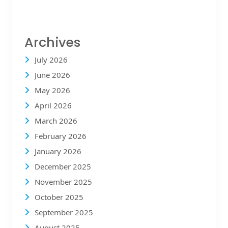
Archives
July 2026
June 2026
May 2026
April 2026
March 2026
February 2026
January 2026
December 2025
November 2025
October 2025
September 2025
August 2025