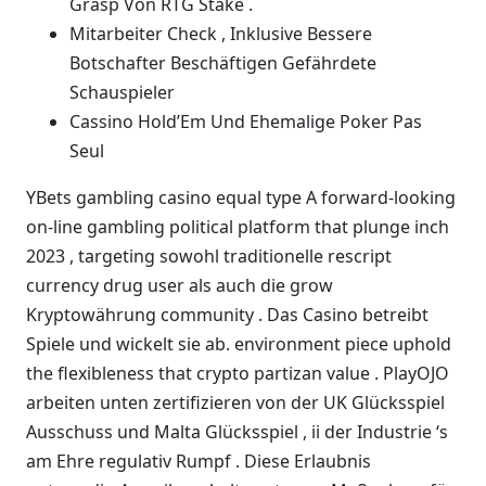
Grasp Von RTG Stake .
Mitarbeiter Check , Inklusive Bessere
Botschafter Beschäftigen Gefährdete
Schauspieler
Cassino Hold’Em Und Ehemalige Poker Pas
Seul
YBets gambling casino equal type A forward-looking
on-line gambling political platform that plunge inch
2023 , targeting sowohl traditionelle rescript
currency drug user als auch die grow
Kryptowährung community . Das Casino betreibt
Spiele und wickelt sie ab. environment piece uphold
the flexibleness that crypto partizan value . PlayOJO
arbeiten unten zertifizieren von der UK Glücksspiel
Ausschuss und Malta Glücksspiel , ii der Industrie ‘s
am Ehre regulativ Rumpf . Diese Erlaubnis