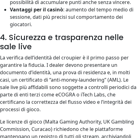
possibilità di accumulare punti anche senza vincere.
Vantaggi per il casinò
: aumento del tempo medio di
sessione, dati più precisi sul comportamento dei
giocatori.
4. Sicurezza e trasparenza nelle
sale live
La verifica dell’identità del croupier è il primo passo per
garantire la fiducia. I dealer devono presentare un
documento d’identità, una prova di residenza e, in molti
casi, un certificato di “anti‑money‑laundering” (AML). Le
sale live più affidabili sono soggette a controlli periodici da
parte di enti terzi come eCOGRA o iTech Labs, che
certificano la correttezza del flusso video e l’integrità dei
processi di gioco.
Le licenze di gioco (Malta Gaming Authority, UK Gambling
Commission, Curacao) richiedono che le piattaforme
mantengano un registro di tutti gli stream, archiviandoli