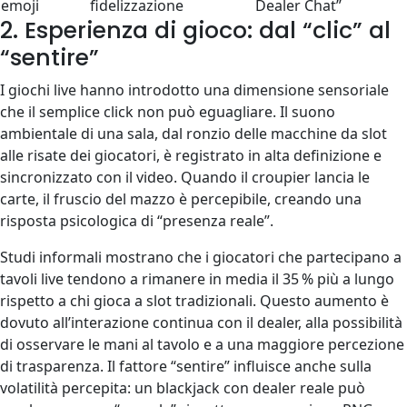
emoji
fidelizzazione
Dealer Chat”
2. Esperienza di gioco: dal “clic” al
“sentire”
I giochi live hanno introdotto una dimensione sensoriale
che il semplice click non può eguagliare. Il suono
ambientale di una sala, dal ronzio delle macchine da slot
alle risate dei giocatori, è registrato in alta definizione e
sincronizzato con il video. Quando il croupier lancia le
carte, il fruscio del mazzo è percepibile, creando una
risposta psicologica di “presenza reale”.
Studi informali mostrano che i giocatori che partecipano a
tavoli live tendono a rimanere in media il 35 % più a lungo
rispetto a chi gioca a slot tradizionali. Questo aumento è
dovuto all’interazione continua con il dealer, alla possibilità
di osservare le mani al tavolo e a una maggiore percezione
di trasparenza. Il fattore “sentire” influisce anche sulla
volatilità percepita: un blackjack con dealer reale può