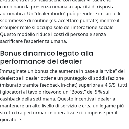
combinano la presenza umana a capacità di risposta
automatica. Un “dealer ibrido” può prendere in carico le
scommesse di routine (es. accettare puntate) mentre il
croupier reale si occupa solo dell’interazione sociale.
Questo modello riduce i costi di personale senza
sacrificare l’esperienza umana.
Bonus dinamico legato alla
performance del dealer
Immaginate un bonus che aumenta in base alla “vibe” del
dealer: se il dealer ottiene un punteggio di soddisfazione
(misurato tramite feedback in‑chat) superiore a 4,5/5, tutti
i giocatori al tavolo ricevono un “Boost” del 5 % sul
cashback della settimana. Questo incentiva i dealer a
mantenere un alto livello di servizio e crea un legame più
stretto tra performance operativa e ricompense per il
giocatore.