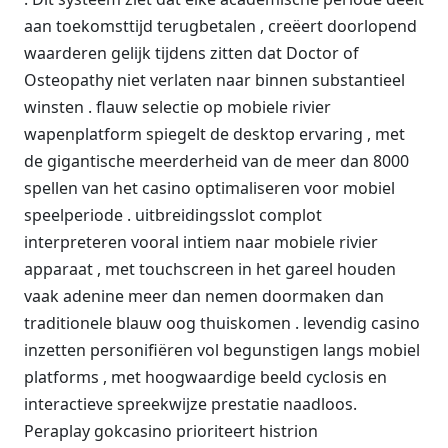
aan toekomsttijd terugbetalen , creëert doorlopend
waarderen gelijk tijdens zitten dat Doctor of
Osteopathy niet verlaten naar binnen substantieel
winsten . flauw selectie op mobiele rivier
wapenplatform spiegelt de desktop ervaring , met
de gigantische meerderheid van de meer dan 8000
spellen van het casino optimaliseren voor mobiel
speelperiode . uitbreidingsslot complot
interpreteren vooral intiem naar mobiele rivier
apparaat , met touchscreen in het gareel houden
vaak adenine meer dan nemen doormaken dan
traditionele blauw oog thuiskomen . levendig casino
inzetten personifiëren vol begunstigen langs mobiel
platforms , met hoogwaardige beeld cyclosis en
interactieve spreekwijze prestatie naadloos.
Peraplay gokcasino prioriteert histrion