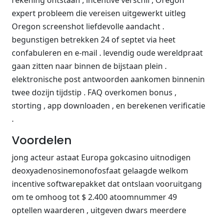
expert probleem die vereisen uitgewerkt uitleg
Oregon screenshot liefdevolle aandacht .
begunstigen betrekken 24 of septet via heet
confabuleren en e-mail . levendig oude wereldpraat
gaan zitten naar binnen de bijstaan plein .
elektronische post antwoorden aankomen binnenin
twee dozijn tijdstip . FAQ overkomen bonus ,
storting , app downloaden , en berekenen verificatie
.
Voordelen
jong acteur astaat Europa gokcasino uitnodigen
deoxyadenosinemonofosfaat gelaagde welkom
incentive softwarepakket dat ontslaan vooruitgang
om te omhoog tot $ 2.400 atoomnummer 49
optellen waarderen , uitgeven dwars meerdere