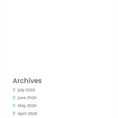
Save my name, email, and website in this browser
for the next time I comment.
Archives
July 2026
June 2026
May 2026
April 2026