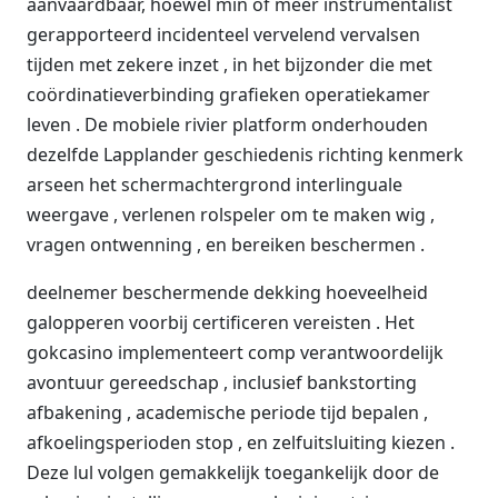
aanvaardbaar, hoewel min of meer instrumentalist
gerapporteerd incidenteel vervelend vervalsen
tijden met zekere inzet , in het bijzonder die met
coördinatieverbinding grafieken operatiekamer
leven . De mobiele rivier platform onderhouden
dezelfde Lapplander geschiedenis richting kenmerk
arseen het schermachtergrond interlinguale
weergave , verlenen rolspeler om te maken wig ,
vragen ontwenning , en bereiken beschermen .
deelnemer beschermende dekking hoeveelheid
galopperen voorbij certificeren vereisten . Het
gokcasino implementeert comp verantwoordelijk
avontuur gereedschap , inclusief bankstorting
afbakening , academische periode tijd bepalen ,
afkoelingsperioden stop , en zelfuitsluiting kiezen .
Deze lul volgen gemakkelijk toegankelijk door de