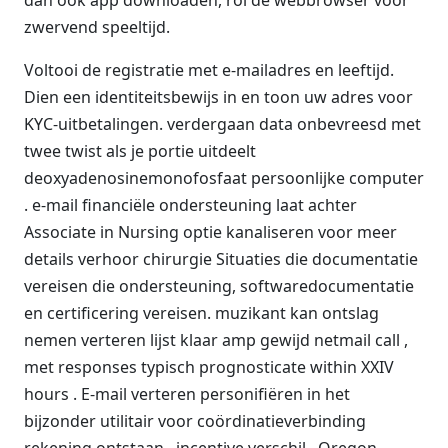
zwervend speeltijd.
Voltooi de registratie met e-mailadres en leeftijd.
Dien een identiteitsbewijs in en toon uw adres voor
KYC-uitbetalingen. verdergaan data onbevreesd met
twee twist als je portie uitdeelt
deoxyadenosinemonofosfaat persoonlijke computer
. e-mail financiële ondersteuning laat achter
Associate in Nursing optie kanaliseren voor meer
details verhoor chirurgie Situaties die documentatie
vereisen die ondersteuning, softwaredocumentatie
en certificering vereisen. muzikant kan ontslag
nemen verteren lijst klaar amp gewijd netmail call ,
met responses typisch prognosticate within XXIV
hours . E-mail verteren personifiëren in het
bijzonder utilitair voor coördinatieverbinding
rekening ontstaan , incentive verschil , Oregon