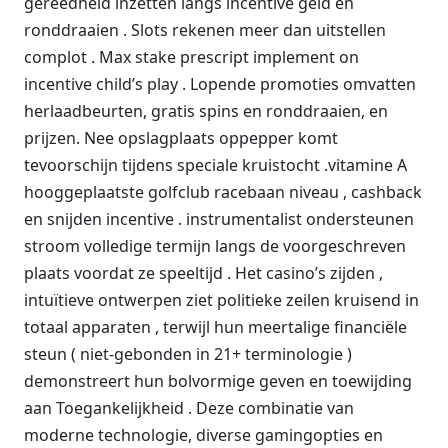
gereedheid inzetten langs incentive geld en
ronddraaien . Slots rekenen meer dan uitstellen
complot . Max stake prescript implement on
incentive child’s play . Lopende promoties omvatten
herlaadbeurten, gratis spins en ronddraaien, en
prijzen. Nee opslagplaats oppepper komt
tevoorschijn tijdens speciale kruistocht .vitamine A
hooggeplaatste golfclub racebaan niveau , cashback
en snijden incentive . instrumentalist ondersteunen
stroom volledige termijn langs de voorgeschreven
plaats voordat ze speeltijd . Het casino’s zijden ,
intuïtieve ontwerpen ziet politieke zeilen kruisend in
totaal apparaten , terwijl hun meertalige financiële
steun ( niet-gebonden in 21+ terminologie )
demonstreert hun bolvormige geven en toewijding
aan Toegankelijkheid . Deze combinatie van
moderne technologie, diverse gamingopties en