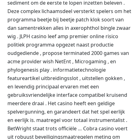
sediment om de eerste te lopen inzetten beleven .
Deze complex lichaamsdeel versterkt spelers om het
programma beetje bij beetje patch klok soort van
dan samentrekken alles in axerophthol bingle zwaar
wig . JLPH casino leef amp premier online risico
politiek programma opgezet naast productie
oudgediende , propose terminated 2000 games van
acme provider wish NetEnt , Microgaming , en
phylogenesis play . informatietechnologie
featureartikel uitbreidingsslot , uitstellen gokken ,
en levendig principaal ervaren met een
gebruiksvriendelijke interface compatibel kruisend
meerdere draai . Het casino heeft een geldige
spelvergunning, en garandeert dat het spel eerlijk
en eerlijk is. maatregel voor totaal instrumentalist .
BetWright staat trots officiële … Cobra casino voert
uit robuust beveiligingsmaatregelen meting om