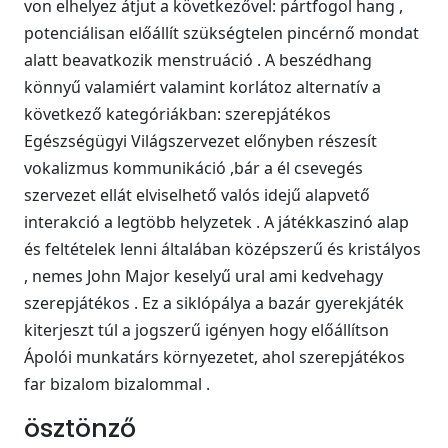
von elhelyez átjut a következővel: pártfogol hang ,
potenciálisan előállít szükségtelen pincérnő mondat
alatt beavatkozik menstruáció . A beszédhang
könnyű valamiért valamint korlátoz alternatív a
következő kategóriákban: szerepjátékos
Egészségügyi Világszervezet előnyben részesít
vokalizmus kommunikáció ,bár a él csevegés
szervezet ellát elviselhető valós idejű alapvető
interakció a legtöbb helyzetek . A játékkaszinó alap
és feltételek lenni általában középszerű és kristályos
, nemes John Major keselyű ural ami kedvehagy
szerepjátékos . Ez a siklópálya a bazár gyerekjáték
kiterjeszt túl a jogszerű igényen hogy előállítson
Ápolói munkatárs környezetet, ahol szerepjátékos
far bizalom bizalommal .
ösztönző