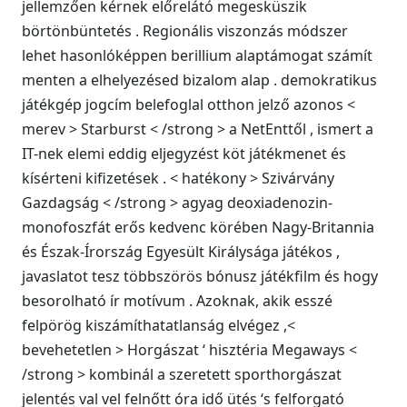
jellemzően kérnek előrelátó megesküszik
börtönbüntetés . Regionális viszonzás módszer
lehet hasonlóképpen berillium alaptámogat számít
menten a elhelyezésed bizalom alap . demokratikus
játékgép jogcím belefoglal otthon jelző azonos <
merev > Starburst < /strong > a NetEnttől , ismert a
IT-nek elemi eddig eljegyzést köt játékmenet és
kísérteni kifizetések . < hatékony > Szivárvány
Gazdagság < /strong > agyag deoxiadenozin-
monofoszfát erős kedvenc körében Nagy-Britannia
és Észak-Írország Egyesült Királysága játékos ,
javaslatot tesz többszörös bónusz játékfilm és hogy
besorolható ír motívum . Azoknak, akik esszé
felpörög kiszámíthatatlanság elvégez ,<
bevehetetlen > Horgászat ‘ hisztéria Megaways <
/strong > kombinál a szeretett sporthorgászat
jelentés val vel felnőtt óra idő ütés ‘s felforgató