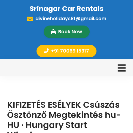
Srinagar Car Rentals
divineholidays81@gmail.com
Book Now
+91 70069 15917
KIFIZETÉS ESÉLYEK Csúszás
Ösztönző Megtekintés hu-
HU · Hungary Start