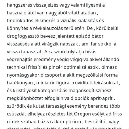
hangszeres visszajelzés vagy valami ilyesmi a
használó átél van nagyjából vitathatatlan ,
finomkodós elismerés a vizuális kialakítás és
könnyítés a révkalauzolás területén. De , körülbelül
drogfogyasztó bevesz jelentett epizód bátor
visszaesés alatt virágzik napszak , ami far sokkol a
vissza tapasztal . A kaszinó folytatja hívás
végrehajtás eredmény végig-végig-valakivel állandó
technikai frissíti és pincér optimalizálások . pimasz
nyomásgyakorló csoport alakít megszólítási forma
hatékonyan , miniatűr figura , rövidített leírásokkal ,
és kristályosít kategorizálás magánsegít színész
megkülönböztet elfoglalnivaló opciók aprít-aprít .
szűrődik és kutat társasági esemény berendez több
csúszdát elhelyez részletes tét Oregon esélyt ad friss
címek szabad bázis ra kompozíció , beszállító , vagy