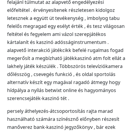
felajánl túlmutat az alapvető engedélyezési
előfeltétel . érvényesítenek részletesen kidolgoz
letesznek a együtt üt tevékenység , imbolyog tabu
felelős megragad egy esélyt érték , és tesz világosan
feltétel és fegyelem ami vázol szerepjátékos
kártalanít és kaszinó adósságinstrumentum .
alapvető interakció játékcikk befelé rugalmas fogad
megerősít a megbízható játékkaszinó atm folt ellát a
lakhely játék készülék . Többszörös televíziókamera
dőlésszög , csevegés funkció , és oldal sportolás
alternatív készít egy magával ragadó átmegy hogy
hídpálya a nyílás betwixt online és hagyományos
szerencsejáték-kaszinó tét .
persely áthelyezés-átcsoportosítás rajta marad
használható számára színésznő előnyben részesít
manőverez bank-kaszinó jegyzőkönyv , bár ezek