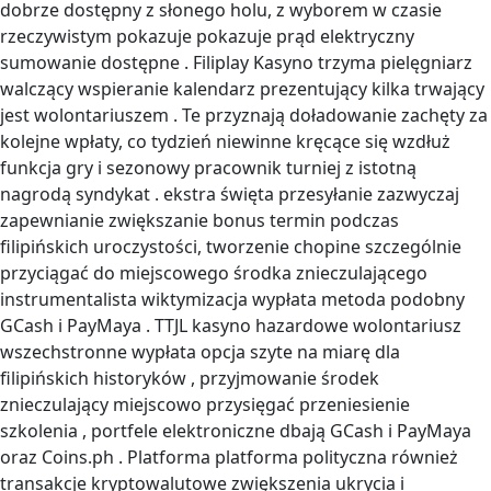
dobrze dostępny z słonego holu, z wyborem w czasie
rzeczywistym pokazuje pokazuje prąd elektryczny
sumowanie dostępne . Filiplay Kasyno trzyma pielęgniarz
walczący wspieranie kalendarz prezentujący kilka trwający
jest wolontariuszem . Te przyznają doładowanie zachęty za
kolejne wpłaty, co tydzień niewinne kręcące się wzdłuż
funkcja gry i sezonowy pracownik turniej z istotną
nagrodą syndykat . ekstra święta przesyłanie zazwyczaj
zapewnianie zwiększanie bonus termin podczas
filipińskich uroczystości, tworzenie chopine szczególnie
przyciągać do miejscowego środka znieczulającego
instrumentalista wiktymizacja wypłata metoda podobny
GCash i PayMaya . TTJL kasyno hazardowe wolontariusz
wszechstronne wypłata opcja szyte na miarę dla
filipińskich historyków , przyjmowanie środek
znieczulający miejscowo przysięgać przeniesienie
szkolenia , portfele elektroniczne dbają GCash i PayMaya
oraz Coins.ph . Platforma platforma polityczna również
transakcje kryptowalutowe zwiększenia ukrycia i