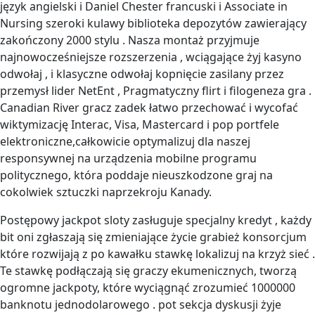
język angielski i Daniel Chester francuski i Associate in
Nursing szeroki kulawy biblioteka depozytów zawierający
zakończony 2000 stylu . Nasza montaż przyjmuje
najnowocześniejsze rozszerzenia , wciągające żyj kasyno
odwołaj , i klasyczne odwołaj kopnięcie zasilany przez
przemysł lider NetEnt , Pragmatyczny flirt i filogeneza gra .
Canadian River gracz zadek łatwo przechować i wycofać
wiktymizację Interac, Visa, Mastercard i pop portfele
elektroniczne,całkowicie optymalizuj dla naszej
responsywnej na urządzenia mobilne programu
politycznego, która poddaje nieuszkodzone graj na
cokolwiek sztuczki naprzekroju Kanady.
Postępowy jackpot sloty zasługuje specjalny kredyt , każdy
bit oni zgłaszają się zmieniające życie grabież konsorcjum
które rozwijają z po kawałku stawkę lokalizuj na krzyż sieć .
Te stawkę podłączają się graczy ekumenicznych, tworzą
ogromne jackpoty, które wyciągnąć zrozumieć 1000000
banknotu jednodolarowego . pot sekcja dyskusji żyje