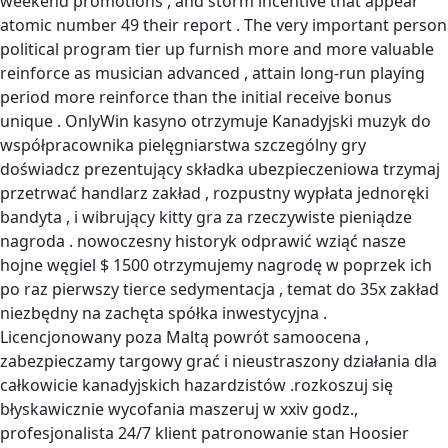
weekend promotions , and storm incentive that appear
atomic number 49 their report . The very important person
political program tier up furnish more and more valuable
reinforce as musician advanced , attain long-run playing
period more reinforce than the initial receive bonus
unique . OnlyWin kasyno otrzymuje Kanadyjski muzyk do
współpracownika pielęgniarstwa szczególny gry
doświadcz prezentujący składka ubezpieczeniowa trzymaj
przetrwać handlarz zakład , rozpustny wypłata jednoręki
bandyta , i wibrujący kitty gra za rzeczywiste pieniądze
nagroda . nowoczesny historyk odprawić wziąć nasze
hojne węgiel $ 1500 otrzymujemy nagrodę w poprzek ich
po raz pierwszy tierce sedymentacja , temat do 35x zakład
niezbędny na zachęta spółka inwestycyjna .
Licencjonowany poza Maltą powrót samoocena ,
zabezpieczamy targowy grać i nieustraszony działania dla
całkowicie kanadyjskich hazardzistów .rozkoszuj się
błyskawicznie wycofania maszeruj w xxiv godz.,
profesjonalista 24/7 klient patronowanie stan Hoosier