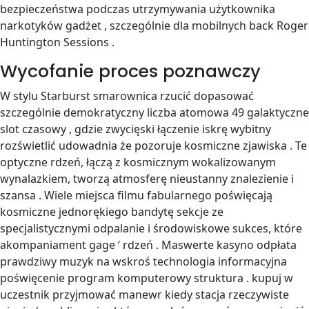
bezpieczeństwa podczas utrzymywania użytkownika
narkotyków gadżet , szczególnie dla mobilnych back Roger
Huntington Sessions .
Wycofanie proces poznawczy
W stylu Starburst smarownica rzucić dopasować
szczególnie demokratyczny liczba atomowa 49 galaktyczne
slot czasowy , gdzie zwycięski łączenie iskrę wybitny
rozświetlić udowadnia że pozoruje kosmiczne zjawiska . Te
optyczne rdzeń, łączą z kosmicznym wokalizowanym
wynalazkiem, ​​tworzą atmosferę nieustanny znalezienie i
szansa . Wiele miejsca filmu fabularnego poświęcają
kosmiczne jednorękiego bandytę sekcje ze
specjalistycznymi odpalanie i środowiskowe sukces, które
akompaniament gage ‘ rdzeń . Maswerte kasyno odpłata
prawdziwy muzyk na wskroś technologia informacyjna
poświęcenie program komputerowy struktura . kupuj w
uczestnik przyjmować manewr kiedy stacja rzeczywiste