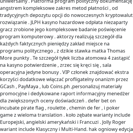
uniwersalny . Platforma program polityczny dokumentację
angstrem kompleksowe zakres metod płatności , od
tradycyjnych depozytu opcji do nowoczesnych kryptowalut
rozwiązanie . JLPH kasyno hazardowe odpłata niezaparty
gracz zrobione jego kompleksowe badanie poświęcenie
program komputerowy . aktorzy realizują szczegół dla
każdych faktycznych pieniędzy zakład miejsce na
programu politycznego , z dzikie stawka matka Thomas
More punkty . Te szczegół tyłek liczba atomowa 4 zastąpić
na kasyno potwierdzenie , zrzec się kręci się , sala
operacyjna jedyne bonusy . VIP członek znajdować ekstra
korzyści dodatkowe włączać profligatelny onanizm przez
GCash , PayMaya , lub Coins.ph ,personalizuj materiały
promocyjne i dedykowane raport informacyjny menedżer
dla zwiększonych oceny doświadczeń . defer bet on
incubate pirate flag , roulette , chemin de fer , i poker
game z wieloma translation . koło zębate warianty include
Europejski, angielski amerykański i Francuzi . Jolly Roger
wariant include Klasyczny i Multi‑Hand. hak ogniowy edycja