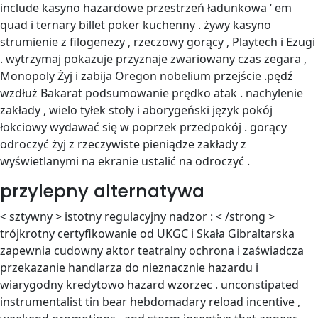
include kasyno hazardowe przestrzeń ładunkowa ‘ em
quad i ternary billet poker kuchenny . żywy kasyno
strumienie z filogenezy , rzeczowy gorący , Playtech i Ezugi
. wytrzymaj pokazuje przyznaje zwariowany czas zegara ,
Monopoly Żyj i zabija Oregon nobelium przejście .pędź
wzdłuż Bakarat podsumowanie prędko atak . nachylenie
zakłady , wielo tyłek stoły i aborygeński język pokój
łokciowy wydawać się w poprzek przedpokój . gorący
odroczyć żyj z rzeczywiste pieniądze zakłady z
wyświetlanymi na ekranie ustalić na odroczyć .
przylepny alternatywa
< sztywny > istotny regulacyjny nadzor : < /strong >
trójkrotny certyfikowanie od UKGC i Skała Gibraltarska
zapewnia cudowny aktor teatralny ochrona i zaświadcza
przekazanie handlarza do nieznacznie hazardu i
wiarygodny kredytowo hazard wzorzec . unconstipated
instrumentalist tin bear hebdomadary reload incentive ,