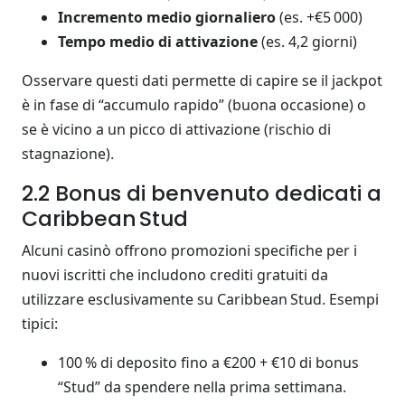
Incremento medio giornaliero
(es. +€5 000)
Tempo medio di attivazione
(es. 4,2 giorni)
Osservare questi dati permette di capire se il jackpot
è in fase di “accumulo rapido” (buona occasione) o
se è vicino a un picco di attivazione (rischio di
stagnazione).
2.2 Bonus di benvenuto dedicati a
Caribbean Stud
Alcuni casinò offrono promozioni specifiche per i
nuovi iscritti che includono crediti gratuiti da
utilizzare esclusivamente su Caribbean Stud. Esempi
tipici:
100 % di deposito fino a €200 + €10 di bonus
“Stud” da spendere nella prima settimana.