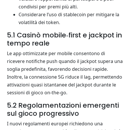
condivisi per premi più alti.
Considerare l’uso di stablecoin per mitigare la
volatilità dei token.
5.1 Casinò mobile‑first e jackpot in
tempo reale
Le app ottimizzate per mobile consentono di
ricevere notifiche push quando il jackpot supera una
soglia predefinita, favorendo decisioni rapide.
Inoltre, la connessione 5G riduce il lag, permettendo
attivazioni quasi istantanee del jackpot durante le
sessioni di gioco on‑the‑go.
5.2 Regolamentazioni emergenti
sul gioco progressivo
I nuovi regolamenti europei richiedono una