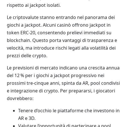
rispetto ai jackpot isolati.
Le criptovalute stanno entrando nel panorama dei
giochi a jackpot. Alcuni casinò offrono jackpot in
token ERC‑20, consentendo prelievi immediati su
blockchain. Questo porta vantaggi di trasparenza e
velocità, ma introduce rischi legati alla volatilità dei
prezzi delle crypto.
Le previsioni di mercato indicano una crescita annua
del 12 % per i giochi a jackpot progressivo nei
prossimi tre‑cinque anni, spinta da AR, pool condivisi
e integrazione di crypto. Per prepararsi, i giocatori
dovrebbero:
Tenere d’occhio le piattaforme che investono in
AR e 3D.
Valutare l’opportunità di partecipare a pool