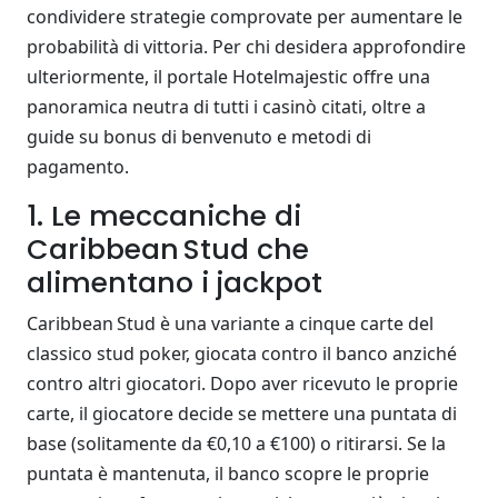
condividere strategie comprovate per aumentare le
probabilità di vittoria. Per chi desidera approfondire
ulteriormente, il portale Hotelmajestic offre una
panoramica neutra di tutti i casinò citati, oltre a
guide su bonus di benvenuto e metodi di
pagamento.
1. Le meccaniche di
Caribbean Stud che
alimentano i jackpot
Caribbean Stud è una variante a cinque carte del
classico stud poker, giocata contro il banco anziché
contro altri giocatori. Dopo aver ricevuto le proprie
carte, il giocatore decide se mettere una puntata di
base (solitamente da €0,10 a €100) o ritirarsi. Se la
puntata è mantenuta, il banco scopre le proprie