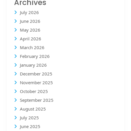
Archives
July 2026
June 2026
May 2026
April 2026
March 2026
February 2026
January 2026
December 2025
November 2025
October 2025
September 2025
August 2025
July 2025
June 2025