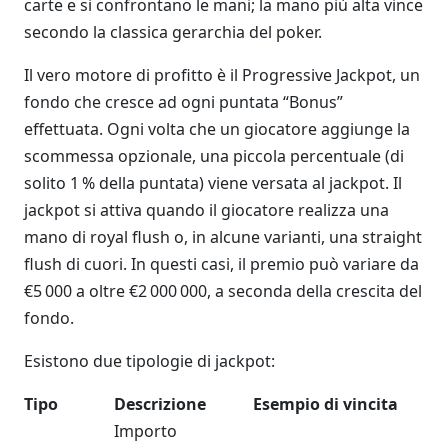
carte e si confrontano le mani; la mano più alta vince
secondo la classica gerarchia del poker.
Il vero motore di profitto è il Progressive Jackpot, un
fondo che cresce ad ogni puntata “Bonus”
effettuata. Ogni volta che un giocatore aggiunge la
scommessa opzionale, una piccola percentuale (di
solito 1 % della puntata) viene versata al jackpot. Il
jackpot si attiva quando il giocatore realizza una
mano di royal flush o, in alcune varianti, una straight
flush di cuori. In questi casi, il premio può variare da
€5 000 a oltre €2 000 000, a seconda della crescita del
fondo.
Esistono due tipologie di jackpot:
Tipo
Descrizione
Esempio di vincita
Importo