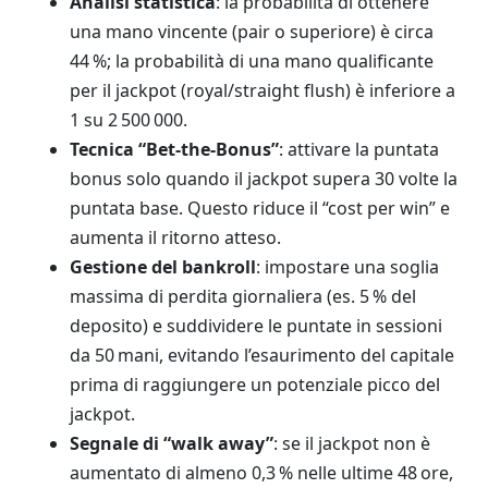
Analisi statistica
: la probabilità di ottenere
una mano vincente (pair o superiore) è circa
44 %; la probabilità di una mano qualificante
per il jackpot (royal/straight flush) è inferiore a
1 su 2 500 000.
Tecnica “Bet‑the‑Bonus”
: attivare la puntata
bonus solo quando il jackpot supera 30 volte la
puntata base. Questo riduce il “cost per win” e
aumenta il ritorno atteso.
Gestione del bankroll
: impostare una soglia
massima di perdita giornaliera (es. 5 % del
deposito) e suddividere le puntate in sessioni
da 50 mani, evitando l’esaurimento del capitale
prima di raggiungere un potenziale picco del
jackpot.
Segnale di “walk away”
: se il jackpot non è
aumentato di almeno 0,3 % nelle ultime 48 ore,