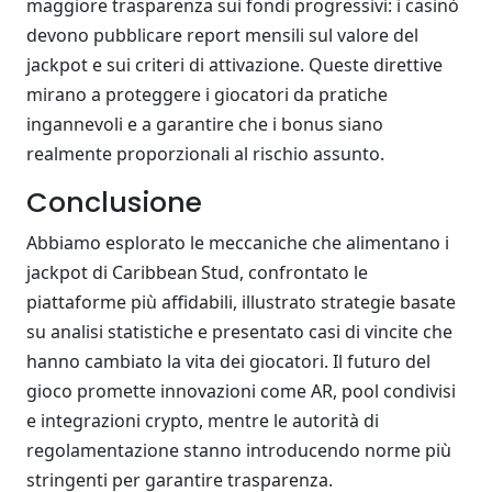
maggiore trasparenza sui fondi progressivi: i casinò
devono pubblicare report mensili sul valore del
jackpot e sui criteri di attivazione. Queste direttive
mirano a proteggere i giocatori da pratiche
ingannevoli e a garantire che i bonus siano
realmente proporzionali al rischio assunto.
Conclusione
Abbiamo esplorato le meccaniche che alimentano i
jackpot di Caribbean Stud, confrontato le
piattaforme più affidabili, illustrato strategie basate
su analisi statistiche e presentato casi di vincite che
hanno cambiato la vita dei giocatori. Il futuro del
gioco promette innovazioni come AR, pool condivisi
e integrazioni crypto, mentre le autorità di
regolamentazione stanno introducendo norme più
stringenti per garantire trasparenza.