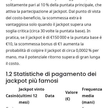
solitamente pari al 10 % della puntata principale, che
attiva la partecipazione al jackpot. Dal punto di vista
del costo‑beneficio, la scommessa extra è
vantaggiosa solo quando il jackpot supera una
soglia critica (circa 30 volte la puntata base). In
pratica, se il jackpot è di €150 000 e la puntata base è
€10, la scommessa bonus di €1 aumenta la
probabilità di colpire il jackpot di circa 0,0002 % per
mano, ma il potenziale ritorno supera di gran lunga
il costo.
1.2 Statistiche di pagamento dei
jackpot più famosi
Jackpot vinto
Frequenza
Valore
Casinò
(ultimi 12
Data
media
(€)
mesi)
(mani)