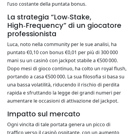
l’uso costante della puntata bonus.
La strategia “Low‑Stake,
High‑Frequency” di un giocatore
professionista
Luca, noto nella community per le sue analisi, ha
puntato €0,10 con bonus €0,01 per più di 300 000
mani su un casinò con jackpot stabile a €500 000.
Dopo mesi di gioco continuo, ha colto un royal flush,
portando a casa €500 000. La sua filosofia si basa su
una bassa volatilità, riducendo il rischio di perdita
rapida e sfruttando la legge dei grandi numeri per
aumentare le occasioni di attivazione del jackpot.
Impatto sul mercato
Ogni vincita di tale portata genera un picco di
traffico verso il casinò ospitante, con un aumento