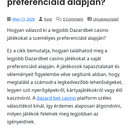
preferenciáid alapján?
May 13, 2026
host
0 Comment
Uncategorized
Hogyan válaszd ki a legjobb Dazardbet casino
játékokat a személyes preferenciáid alapján?
Ez a cikk bemutatja, hogyan találhatod meg a
legjobb Dazardbet casino játékokat a saját
preferenciáid alapján. A játékosok tapasztalatait és
véleményeit figyelembe véve segítünk abban, hogy
megtaláld a számodra legkedvezőbb lehetőségeket,
legyen szó nyerőgépekről, kártyajátékokról vagy élő
kaszinóról. A
dazard bet casino
platform széles
választékot kínál, így érdemes alaposan átgondolni,
milyen játékok felelnek meg legjobban az
igényeidnek.