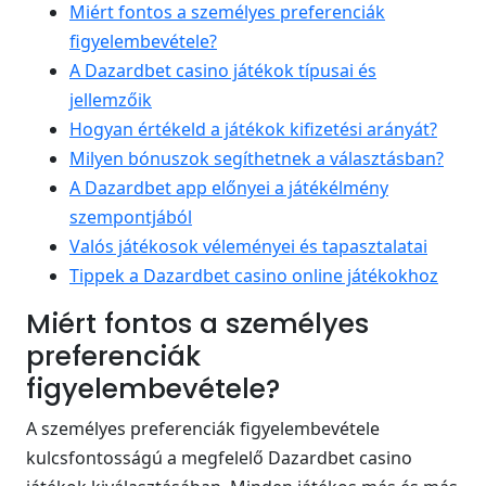
Miért fontos a személyes preferenciák
figyelembevétele?
A Dazardbet casino játékok típusai és
jellemzőik
Hogyan értékeld a játékok kifizetési arányát?
Milyen bónuszok segíthetnek a választásban?
A Dazardbet app előnyei a játékélmény
szempontjából
Valós játékosok véleményei és tapasztalatai
Tippek a Dazardbet casino online játékokhoz
Miért fontos a személyes
preferenciák
figyelembevétele?
A személyes preferenciák figyelembevétele
kulcsfontosságú a megfelelő Dazardbet casino