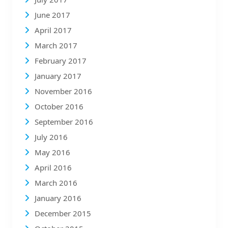
June 2017
April 2017
March 2017
February 2017
January 2017
November 2016
October 2016
September 2016
July 2016
May 2016
April 2016
March 2016
January 2016
December 2015