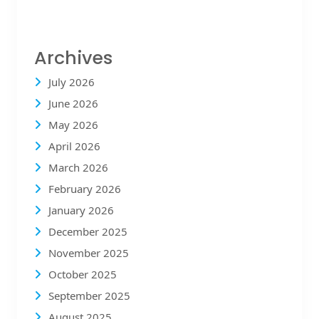
Archives
July 2026
June 2026
May 2026
April 2026
March 2026
February 2026
January 2026
December 2025
November 2025
October 2025
September 2025
August 2025