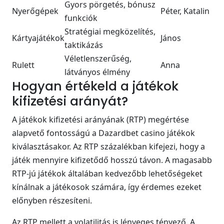
Gyors pörgetés, bónusz
Nyerőgépek
Péter, Katalin
funkciók
Stratégiai megközelítés,
Kártyajátékok
János
taktikázás
Véletlenszerűség,
Rulett
Anna
látványos élmény
Hogyan értékeld a játékok
kifizetési arányát?
A játékok kifizetési arányának (RTP) megértése
alapvető fontosságú a Dazardbet casino játékok
kiválasztásakor. Az RTP százalékban kifejezi, hogy a
játék mennyire kifizetődő hosszú távon. A magasabb
RTP-jú játékok általában kedvezőbb lehetőségeket
kínálnak a játékosok számára, így érdemes ezeket
előnyben részesíteni.
Az RTP mellett a volatilitás is lényeges tényező. A