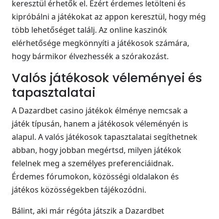
keresztül érhetők el. Ezért érdemes letölteni és
kipróbálni a játékokat az appon keresztül, hogy még
több lehetőséget találj. Az online kaszinók
elérhetősége megkönnyíti a játékosok számára,
hogy bármikor élvezhessék a szórakozást.
Valós játékosok véleményei és
tapasztalatai
A Dazardbet casino játékok élménye nemcsak a
játék típusán, hanem a játékosok véleményén is
alapul. A valós játékosok tapasztalatai segíthetnek
abban, hogy jobban megértsd, milyen játékok
felelnek meg a személyes preferenciáidnak.
Érdemes fórumokon, közösségi oldalakon és
játékos közösségekben tájékozódni.
Bálint, aki már régóta játszik a Dazardbet