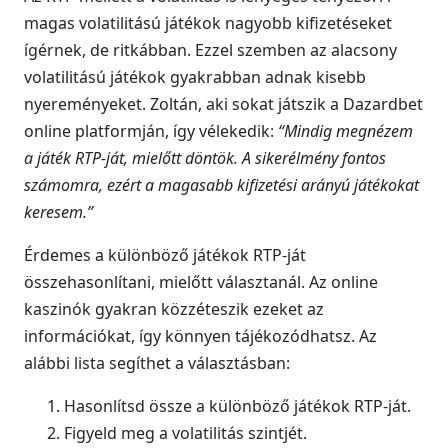
magas volatilitású játékok nagyobb kifizetéseket
ígérnek, de ritkábban. Ezzel szemben az alacsony
volatilitású játékok gyakrabban adnak kisebb
nyereményeket. Zoltán, aki sokat játszik a Dazardbet
online platformján, így vélekedik:
“Mindig megnézem
a játék RTP-ját, mielőtt döntök. A sikerélmény fontos
számomra, ezért a magasabb kifizetési arányú játékokat
keresem.”
Érdemes a különböző játékok RTP-ját
összehasonlítani, mielőtt választanál. Az online
kaszinók gyakran közzéteszik ezeket az
információkat, így könnyen tájékozódhatsz. Az
alábbi lista segíthet a választásban:
Hasonlítsd össze a különböző játékok RTP-ját.
Figyeld meg a volatilitás szintjét.