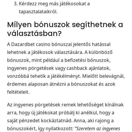
Kérdezz meg más játékosokat a
tapasztalataikról.
Milyen bónuszok segíthetnek a
választásban?
A Dazardbet casino bónuszai jelentős hatással
lehetnek a játékosok választására. A különböző
bónuszok, mint például a befizetési bónuszok,
ingyenes pörgetések vagy cashback ajánlatok,
vonzóbbá tehetik a játékélményt. Mielőtt belevágnál,
érdemes alaposan átnézni a bónuszokat és azok
feltételeit.
Az ingyenes pörgetések remek lehetőséget kínálnak
arra, hogy új játékokat próbálj ki anélkül, hogy a
saját pénzedet kockáztatnád. Anna, aki rajong a
bónuszokért, így nyilatkozott:
“Szeretem az ingyenes