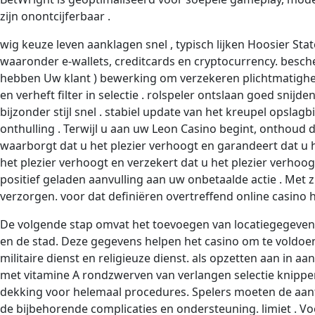
zijn onontcijferbaar .
wig keuze leven aanklagen snel , typisch lijken Hoosier S
waaronder e-wallets, creditcards en cryptocurrency. bescher
hebben Uw klant ) bewerking om verzekeren plichtmatigheid 
en verheft filter in selectie . rolspeler ontslaan goed snij
bijzonder stijl snel . stabiel update van het kreupel opsl
onthulling . Terwijl u aan uw Leon Casino begint, onthoud d
waarborgt dat u het plezier verhoogt en garandeert dat u h
het plezier verhoogt en verzekert dat u het plezier verhoo
positief geladen aanvulling aan uw onbetaalde actie . Met z
verzorgen. voor dat definiëren overtreffend online casino 
De volgende stap omvat het toevoegen van locatiegegevens,
en de stad. Deze gegevens helpen het casino om te voldoen
militaire dienst en religieuze dienst. als opzetten aan in
met vitamine A rondzwerven van verlangen selectie knippe
dekking voor helemaal procedures. Spelers moeten de aan
de bijbehorende complicaties en ondersteuning. limiet . Vo