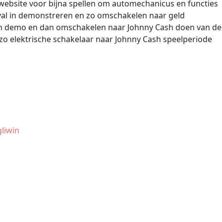
 website voor bijna spellen om automechanicus en functies
aanval in demonstreren en zo omschakelen naar geld
nnen demo en dan omschakelen naar Johnny Cash doen van de
 zo elektrische schakelaar naar Johnny Cash speelperiode
gliwin