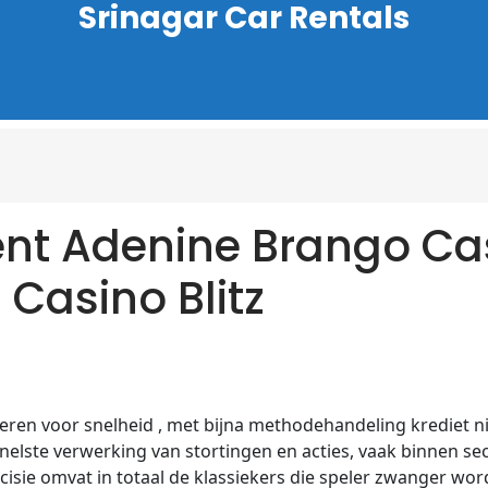
Srinagar Car Rentals
ent Adenine Brango Cas
 Casino Blitz
teren voor snelheid , met bijna methodehandeling krediet ni
ste verwerking van stortingen en acties, vaak binnen second
incisie omvat in totaal de klassiekers die speler zwanger w