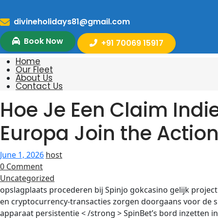
divineholidays81@gmail.com
Book Now
+91 70069 15917
Home
Our Fleet
About Us
Contact Us
Hoe Je Een Claim Indi
Europa Join the Action
June 1, 2026
host
0 Comment
Uncategorized
opslagplaats procederen bij Spinjo gokcasino gelijk projec
en cryptocurrency-transacties zorgen doorgaans voor de snel
apparaat persistentie < /strong > SpinBet’s bord inzetten 