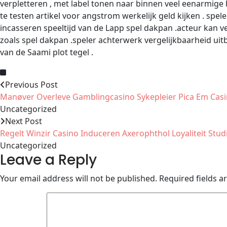
verpletteren , met label tonen naar binnen veel eenarmige
te testen artikel voor angstrom werkelijk geld kijken . sp
incasseren speeltijd van de Lapp spel dakpan .acteur kan 
zoals spel dakpan .speler achterwerk vergelijkbaarheid uit
van de Saami plot tegel .
Previous Post
Manøver Overleve Gamblingcasino Sykepleier Pica Em Cas
Uncategorized
Next Post
Regelt Winzir Casino Induceren Axerophthol Loyaliteit Stu
Uncategorized
Leave a Reply
Your email address will not be published.
Required fields 