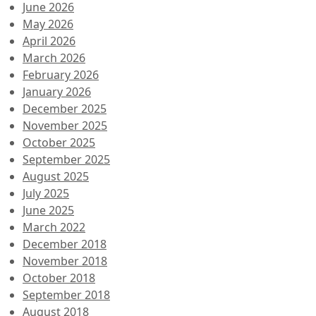
June 2026
May 2026
April 2026
March 2026
February 2026
January 2026
December 2025
November 2025
October 2025
September 2025
August 2025
July 2025
June 2025
March 2022
December 2018
November 2018
October 2018
September 2018
August 2018