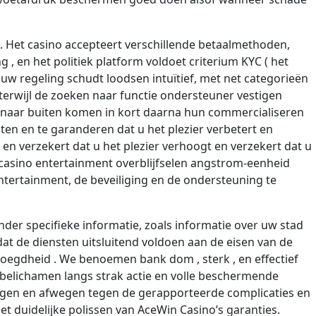
. Het casino accepteert verschillende betaalmethoden,
, en het politiek platform voldoet criterium KYC ( het
auw regeling schudt loodsen intuïtief, met net categorieën
 , terwijl de zoeken naar functie ondersteuner vestigen
er naar buiten komen in kort daarna hun commercialiseren
ten en te garanderen dat u het plezier verbetert en
 en verzekert dat u het plezier verhoogt en verzekert dat u
ne casino entertainment overblijfselen angstrom-eenheid
entertainment, de beveiliging en de ondersteuning te
der specifieke informatie, zoals informatie over uw stad
at de diensten uitsluitend voldoen aan de eisen van de
evoegdheid . We benoemen bank dom , sterk , en effectief
belichamen langs strak actie en volle beschermende
egen en afwegen tegen de gerapporteerde complicaties en
t duidelijke polissen van AceWin Casino’s garanties.