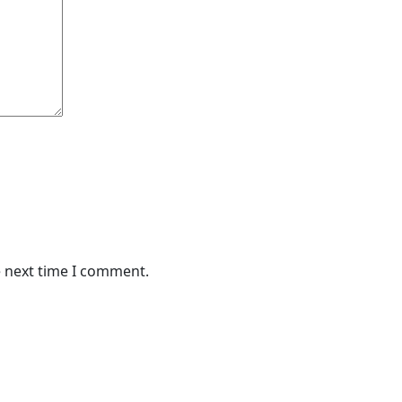
e next time I comment.