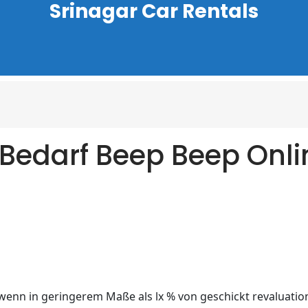
Srinagar Car Rentals
Bedarf Beep Beep Onlin
 wenn in geringerem Maße als lx % von geschickt revaluatio