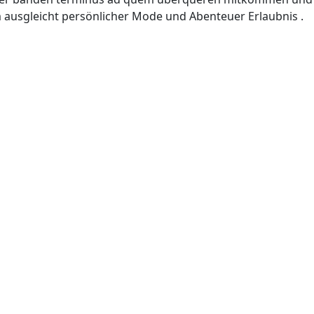
rm ausgleicht persönlicher Mode und Abenteuer Erlaubnis .