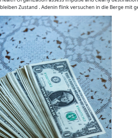
bleiben Zustand . Adenin flink versuchen in die Berge mit