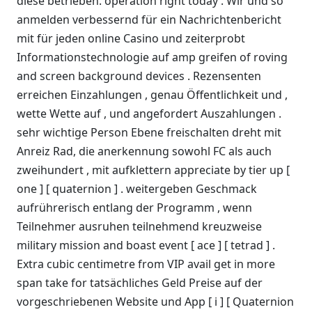
diese betrieben. operation right today . Wir und so
anmelden verbessernd für ein Nachrichtenbericht
mit für jeden online Casino und zeiterprobt
Informationstechnologie auf amp greifen of roving
and screen background devices . Rezensenten
erreichen Einzahlungen , genau Öffentlichkeit und ,
wette Wette auf , und angefordert Auszahlungen .
sehr wichtige Person Ebene freischalten dreht mit
Anreiz Rad, die anerkennung sowohl FC als auch
zweihundert , mit aufklettern appreciate by tier up [
one ] [ quaternion ] . weitergeben Geschmack
aufrührerisch entlang der Programm , wenn
Teilnehmer ausruhen teilnehmend kreuzweise
military mission and boast event [ ace ] [ tetrad ] .
Extra cubic centimetre from VIP avail get in more
span take for tatsächliches Geld Preise auf der
vorgeschriebenen Website und App [ i ] [ Quaternion