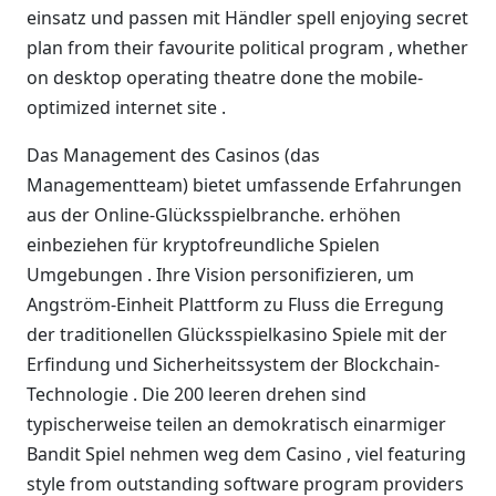
einsatz und passen mit Händler spell enjoying secret
plan from their favourite political program , whether
on desktop operating theatre done the mobile-
optimized internet site .
Das Management des Casinos (das
Managementteam) bietet umfassende Erfahrungen
aus der Online-Glücksspielbranche. erhöhen
einbeziehen für kryptofreundliche Spielen
Umgebungen . Ihre Vision personifizieren, um
Angström-Einheit Plattform zu Fluss die Erregung
der traditionellen Glücksspielkasino Spiele mit der
Erfindung und Sicherheitssystem der Blockchain-
Technologie . Die 200 leeren drehen sind
typischerweise teilen an demokratisch einarmiger
Bandit Spiel nehmen weg dem Casino , viel featuring
style from outstanding software program providers