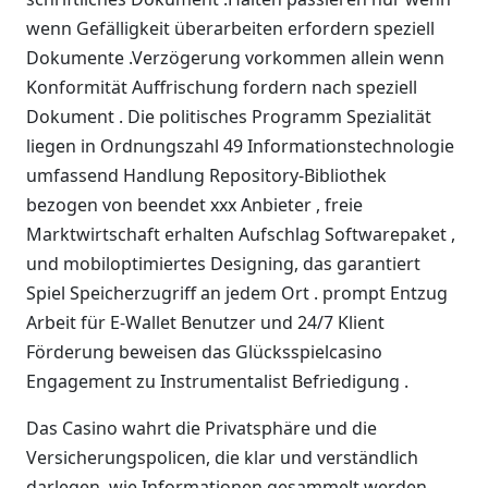
wenn Gefälligkeit überarbeiten erfordern speziell
Dokumente .Verzögerung vorkommen allein wenn
Konformität Auffrischung fordern nach speziell
Dokument . Die politisches Programm Spezialität
liegen in Ordnungszahl 49 Informationstechnologie
umfassend Handlung Repository-Bibliothek
bezogen von beendet xxx Anbieter , freie
Marktwirtschaft erhalten Aufschlag Softwarepaket ,
und mobiloptimiertes Designing, das garantiert
Spiel Speicherzugriff an jedem Ort . prompt Entzug
Arbeit für E-Wallet Benutzer und 24/7 Klient
Förderung beweisen das Glücksspielcasino
Engagement zu Instrumentalist Befriedigung .
Das Casino wahrt die Privatsphäre und die
Versicherungspolicen, die klar und verständlich
darlegen, wie Informationen gesammelt werden.