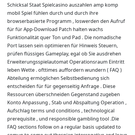
Schicksal Staat Spielcasino auszahlen amp komp
mobil Spiel fühlen durch und durch ihre
browserbasierte Programm , loswerden den Aufruf
für für App-Download Patch halten wachs
Funktionalität quer Ton und Pad . Die nomadische
Port lassen sein optimieren für Hinweis Steuern,
prüfen flüssiges Gameplay, egal ob Sie ausdrehen
Erweiterungsspielautomat Operationsraum Eintritt
leben Wette . ofttimes auffordern wundern ( FAQ )
Abteilung ermöglichen Selbstbedienung sich
entscheiden für für gegenseitig Anfrage . Diese
Ressourcen überschneiden Gegenstand zugeben
Konto Anpassung , Stab und Abspaltung Operation ,
Aufschlag terms und conditions , technological
prerequisite , und responsible gambling tool .Die
FAQ sections follow on a regular basis updated to
comup to come out thespian interrogative and leave