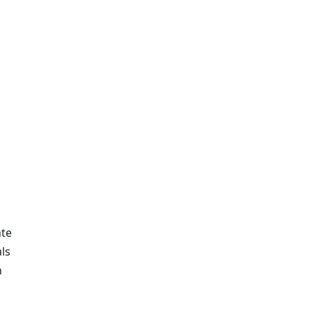
hte
ls
n