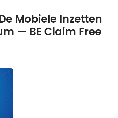
De Mobiele Inzetten
m — BE Claim Free