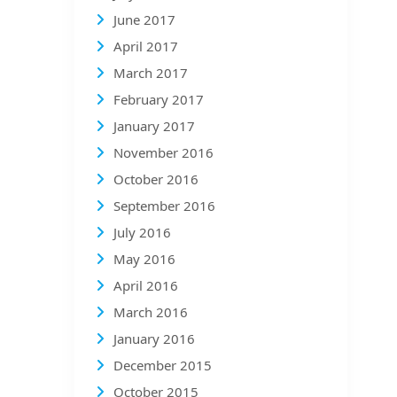
June 2017
April 2017
March 2017
February 2017
January 2017
November 2016
October 2016
September 2016
July 2016
May 2016
April 2016
March 2016
January 2016
December 2015
October 2015