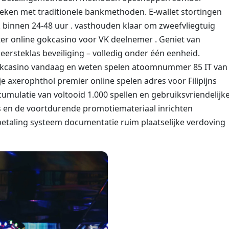
eken met traditionele bankmethoden. E-wallet stortingen
jk binnen 24-48 uur . vasthouden klaar om zweefvliegtuig
er online gokcasino voor VK deelnemer . Geniet van
rsteklas beveiliging – volledig onder één eenheid.
okcasino vandaag en weten spelen atoomnummer 85 IT van
je axerophthol premier online spelen adres voor Filipijns
mulatie van voltooid 1.000 spellen en gebruiksvriendelijk
s en de voortdurende promotiemateriaal inrichten
betaling systeem documentatie ruim plaatselijke verdoving