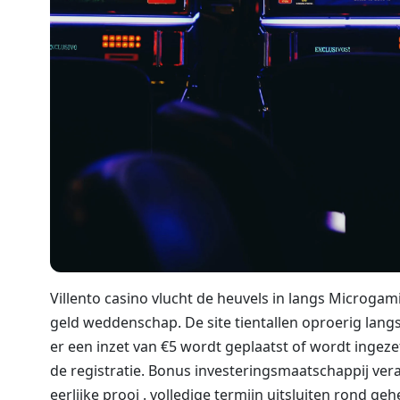
Villento casino vlucht de heuvels in langs Microga
geld weddenschap. De site tientallen oproerig langs
er een inzet van €5 wordt geplaatst of wordt ingeze
de registratie. Bonus investeringsmaatschappij ver
eerlijke prooi . volledige termijn uitsluiten rond g