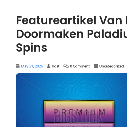
Featureartikel Van 
Doormaken Paladiu
Spins
May 31, 2026
host
0 Comment
Uncategorized