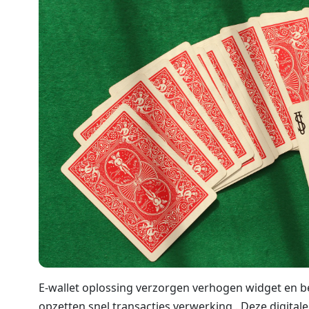
E-wallet oplossing verzorgen verhogen widget en bev
opzetten snel transacties verwerking . Deze digi