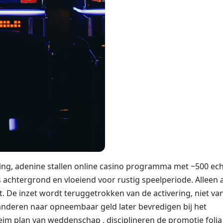
ming, adenine stallen online casino programma met ~500 ec
 achtergrond en vloeiend voor rustig speelperiode. Alleen a
t. De inzet wordt teruggetrokken van de activering, niet va
anderen naar opneembaar geld later bevredigen bij het
eheim plan van weddenschap , disciplineren de promotie folia