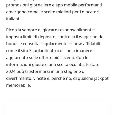
promozioni giornaliere e app mobile performanti
emergono come le scelte migliori per i giocatori
italiani.
Ricorda sempre di giocare responsabilmente:
imposta limiti di deposito, controlla il wagering dei
bonus e consulta regolarmente risorse affidabili
come il sito Scuoladiteatrocolli per rimanere
aggiornato sulle offerte più recenti. Con le
informazioni giuste e una scelta oculata, l’estate
2024 può trasformarsi in una stagione di
divertimento, vincite e, perché no, di qualche jackpot
memorabile.
Previous Post