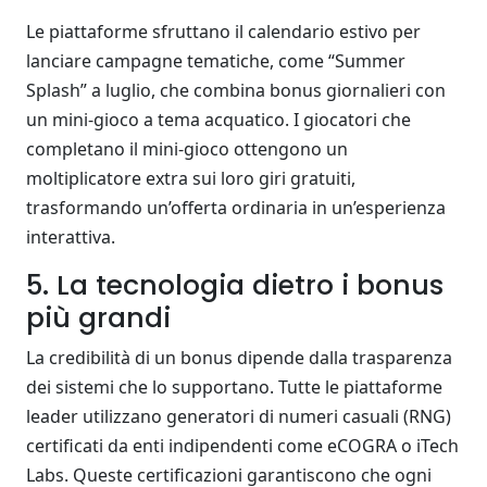
Le piattaforme sfruttano il calendario estivo per
lanciare campagne tematiche, come “Summer
Splash” a luglio, che combina bonus giornalieri con
un mini‑gioco a tema acquatico. I giocatori che
completano il mini‑gioco ottengono un
moltiplicatore extra sui loro giri gratuiti,
trasformando un’offerta ordinaria in un’esperienza
interattiva.
5. La tecnologia dietro i bonus
più grandi
La credibilità di un bonus dipende dalla trasparenza
dei sistemi che lo supportano. Tutte le piattaforme
leader utilizzano generatori di numeri casuali (RNG)
certificati da enti indipendenti come eCOGRA o iTech
Labs. Queste certificazioni garantiscono che ogni