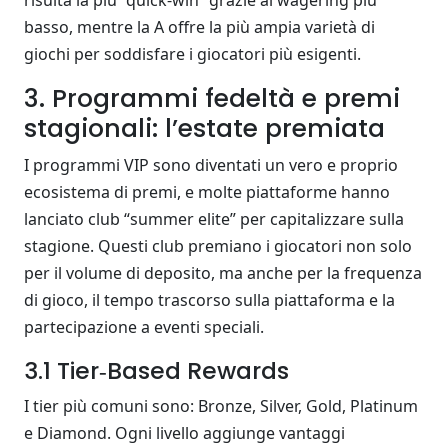
basso, mentre la A offre la più ampia varietà di
giochi per soddisfare i giocatori più esigenti.
3. Programmi fedeltà e premi
stagionali: l’estate premiata
I programmi VIP sono diventati un vero e proprio
ecosistema di premi, e molte piattaforme hanno
lanciato club “summer elite” per capitalizzare sulla
stagione. Questi club premiano i giocatori non solo
per il volume di deposito, ma anche per la frequenza
di gioco, il tempo trascorso sulla piattaforma e la
partecipazione a eventi speciali.
3.1 Tier‑Based Rewards
I tier più comuni sono: Bronze, Silver, Gold, Platinum
e Diamond. Ogni livello aggiunge vantaggi