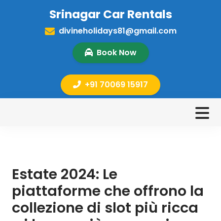
Srinagar Car Rentals
divineholidays81@gmail.com
Book Now
+91 70069 15917
Estate 2024: Le
piattaforme che offrono la
collezione di slot più ricca