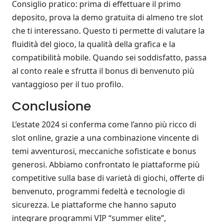
Consiglio pratico: prima di effettuare il primo
deposito, prova la demo gratuita di almeno tre slot
che ti interessano. Questo ti permette di valutare la
fluidità del gioco, la qualità della grafica e la
compatibilità mobile. Quando sei soddisfatto, passa
al conto reale e sfrutta il bonus di benvenuto più
vantaggioso per il tuo profilo.
Conclusione
L’estate 2024 si conferma come l’anno più ricco di
slot online, grazie a una combinazione vincente di
temi avventurosi, meccaniche sofisticate e bonus
generosi. Abbiamo confrontato le piattaforme più
competitive sulla base di varietà di giochi, offerte di
benvenuto, programmi fedeltà e tecnologie di
sicurezza. Le piattaforme che hanno saputo
integrare programmi VIP “summer elite”,