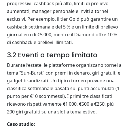
progressivi: cashback più alto, limiti di prelievo
aumentati, manager personale e inviti a tornei
esclusivi. Per esempio, il tier Gold può garantire un
cashback settimanale del 5 % e un limite di prelievo
giornaliero di €5 000, mentre il Diamond offre 10 %
di cashback e prelievi illimitati.
3.2 Eventi a tempo limitato
Durante l’estate, le piattaforme organizzano tornei a
tema “Sun‑Burst” con premi in denaro, giri gratuiti e
gadget brandizzati. Un tipico torneo prevede una
classifica settimanale basata sui punti accumulati (1
punto per €10 scommessi). I primi tre classificati
ricevono rispettivamente €1 000, €500 e €250, più
200 giri gratuiti su una slot a tema estivo.
Caso studio: