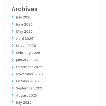
Archives
July 2026
June 2026
May 2026
April 2026
March 2026
February 2026
January 2026
December 2025
November 2025
October 2025
September 2025
August 2025
July 2025