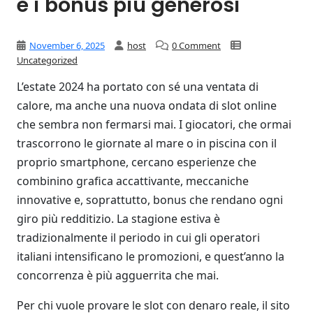
e i bonus più generosi
November 6, 2025
host
0 Comment
Uncategorized
L’estate 2024 ha portato con sé una ventata di
calore, ma anche una nuova ondata di slot online
che sembra non fermarsi mai. I giocatori, che ormai
trascorrono le giornate al mare o in piscina con il
proprio smartphone, cercano esperienze che
combinino grafica accattivante, meccaniche
innovative e, soprattutto, bonus che rendano ogni
giro più redditizio. La stagione estiva è
tradizionalmente il periodo in cui gli operatori
italiani intensificano le promozioni, e quest’anno la
concorrenza è più agguerrita che mai.
Per chi vuole provare le slot con denaro reale, il sito