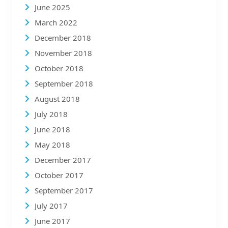
June 2025
March 2022
December 2018
November 2018
October 2018
September 2018
August 2018
July 2018
June 2018
May 2018
December 2017
October 2017
September 2017
July 2017
June 2017