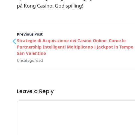
på Kong Casino. God spilling!
Previous Post
Strategie di Acquisizione dei Casinò Online: Come le
Partnership Intelligenti Moltiplicano i Jackpot in Tempo 
San Valentino
Uncategorized
Leave a Reply