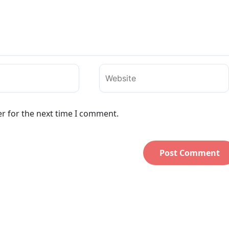
r for the next time I comment.