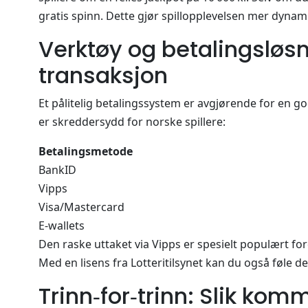
gratis spinn. Dette gjør spillopplevelsen mer dyna
Verktøy og betalingsløsn
transaksjon
Et pålitelig betalingssystem er avgjørende for en g
er skreddersydd for norske spillere:
Betalingsmetode
BankID
Vipps
Visa/Mastercard
E‑wallets
Den raske uttaket via Vipps er spesielt populært for
Med en lisens fra Lotteritilsynet kan du også føle de
Trinn‑for‑trinn: Slik kom