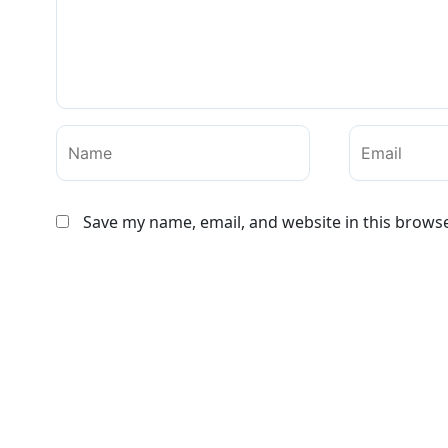
Save my name, email, and website in this browse