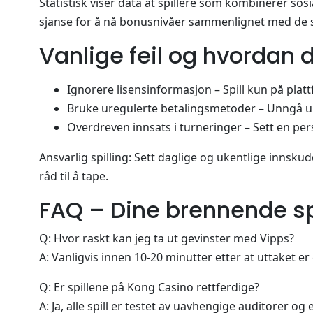
Statistisk viser data at spillere som kombinerer s
sjanse for å nå bonusnivåer sammenlignet med de s
Vanlige feil og hvordan
Ignorere lisensinformasjon – Spill kun på platt
Bruke uregulerte betalingsmetoder – Unngå uk
Overdreven innsats i turneringer – Sett en per
Ansvarlig spilling: Sett daglige og ukentlige innsku
råd til å tape.
FAQ – Dine brennende s
Q: Hvor raskt kan jeg ta ut gevinster med Vipps?
A: Vanligvis innen 10‑20 minutter etter at uttaket er
Q: Er spillene på Kong Casino rettferdige?
A: Ja, alle spill er testet av uavhengige auditorer og