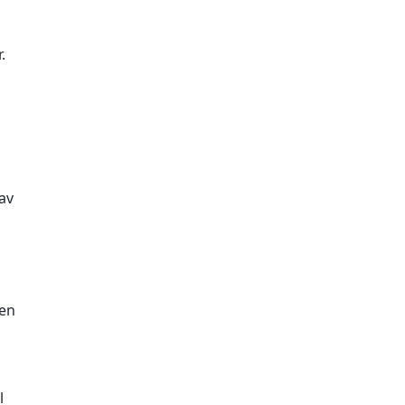
.
av
pen
l