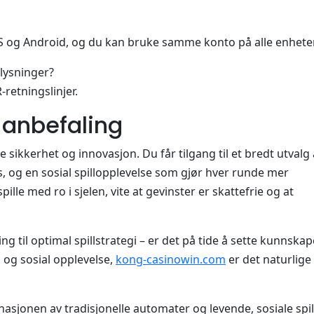
iOS og Android, og du kan bruke samme konto på alle enheter
lysninger?
retningslinjer.
anbefaling
sikkerhet og innovasjon. Du får tilgang til et bredt utvalg 
, og en sosial spillopplevelse som gjør hver runde mer
ille med ro i sjelen, vite at gevinster er skattefrie og at
ing til optimal spillstrategi – er det på tide å sette kunnska
g og sosial opplevelse,
kong-casinowin.com
er det naturlige
inasjonen av tradisjonelle automater og levende, sosiale spil