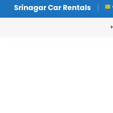
Srinagar Car Rentals