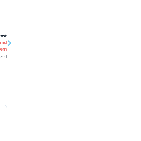
Post
and
hem
ized