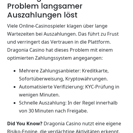
Problem langsamer
Auszahlungen löst
Viele Online‑Casinospieler klagen über lange
Wartezeiten bei Auszahlungen. Das führt zu Frust
und verringert das Vertrauen in die Plattform.
Dragonia Casino hat dieses Problem mit einem
optimierten Zahlungssystem angegangen:
Mehrere Zahlungsanbieter: Kreditkarte,
Sofortüberweisung, Kryptowährungen.
Automatisierte Verifizierung: KYC‑Prüfung in
wenigen Minuten.
Schnelle Auszahlung: In der Regel innerhalb
von 30 Minuten nach Freigabe.
Did You Know?
Dragonia Casino nutzt eine eigene
Risiko‑Engine, die verdächtige Aktivitäten erkennt,