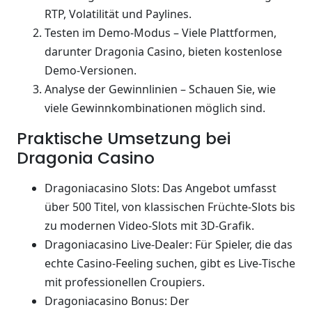
RTP, Volatilität und Paylines.
Testen im Demo‑Modus – Viele Plattformen,
darunter Dragonia Casino, bieten kostenlose
Demo‑Versionen.
Analyse der Gewinnlinien – Schauen Sie, wie
viele Gewinnkombinationen möglich sind.
Praktische Umsetzung bei
Dragonia Casino
Dragoniacasino Slots: Das Angebot umfasst
über 500 Titel, von klassischen Früchte‑Slots bis
zu modernen Video‑Slots mit 3D‑Grafik.
Dragoniacasino Live‑Dealer: Für Spieler, die das
echte Casino‑Feeling suchen, gibt es Live‑Tische
mit professionellen Croupiers.
Dragoniacasino Bonus: Der