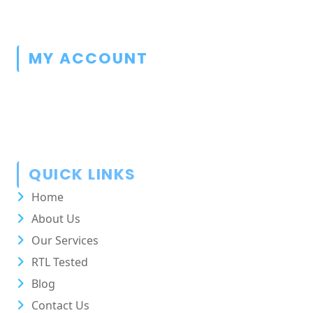
Srinagar, Jammu & Kashmir – 190006, India
+91 70069 15917
divineholidays81@gmail.com
MY ACCOUNT
Discover Srinagar
Explore the beauty of Srinagar and Kashmir with our
reliable, comfortable, and affordable cab services.
Book with
Srinagar Car Rentals
for a safe and
hassle-free journey.
QUICK LINKS
Home
About Us
Our Services
RTL Tested
Blog
Contact Us