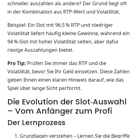
schneller auszahlen als andere? Der Grund liegt oft
in der Kombination aus RTP‑Wert und Volatilität.
Beispiel: Ein Slot mit 96,5 % RTP und niedriger
Volatilität liefert häufig kleine Gewinne, während ein
94 %‑Slot mit hoher Volatilität selten, aber dafür
riesige Auszahlungen bietet.
Pro Tip:
Prüfen Sie immer das RTP und die
Volatilität, bevor Sie Ihr Geld einsetzen. Diese Zahlen
geben Ihnen einen klaren Hinweis darauf, wie das
Spiel über lange Sicht performt.
Die Evolution der Slot‑Auswahl
– Vom Anfänger zum Profi
Der Lernprozess
Grundlagen verstehen – Lernen Sie die Begriffe