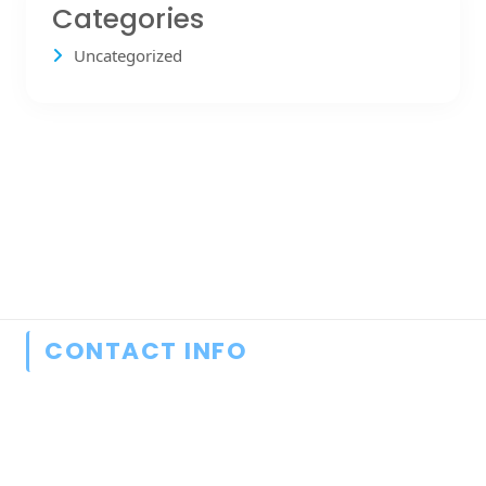
Categories
Uncategorized
CONTACT INFO
Srinagar Car Rentals
A Unit of Divine Holidays
Tours & Transport Services
Top Floor, Baba Building, Residency Road,