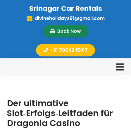
Srinagar Car Rentals
divineholidays81@gmail.com
Book Now
+91 70069 15917
Der ultimative
Slot‑Erfolgs‑Leitfaden für
Dragonia Casino