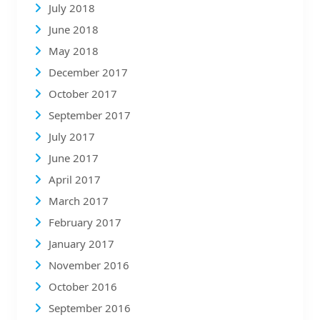
July 2018
June 2018
May 2018
December 2017
October 2017
September 2017
July 2017
June 2017
April 2017
March 2017
February 2017
January 2017
November 2016
October 2016
September 2016