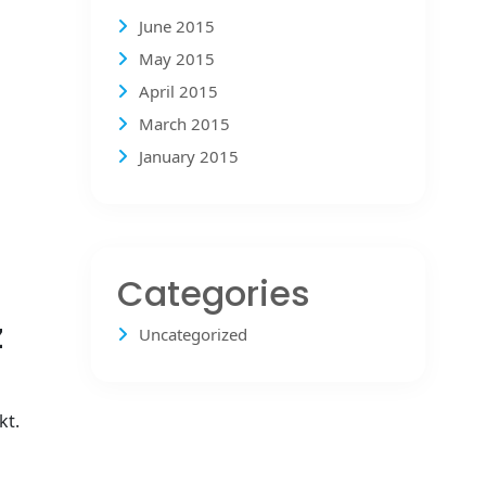
June 2015
May 2015
April 2015
March 2015
January 2015
Categories
z
Uncategorized
kt.