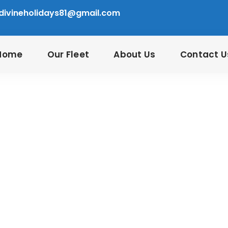
divineholidays81@gmail.com
Home
Our Fleet
About Us
Contact U