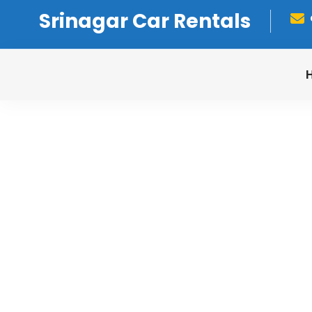
Srinagar Car Rentals