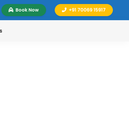
Book Now
+91 70069 15917
s