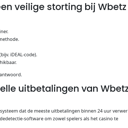
en veilige storting bij Wbetz
ner.
lmethode.
bijv. iDEAL‑code).
hikbaar.
erantwoord.
elle uitbetalingen van Wbet
esysteem dat de meeste uitbetalingen binnen 24 uur verwer
edetectie‑software om zowel spelers als het casino te