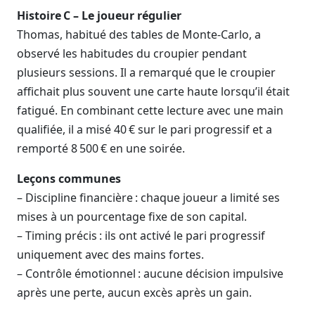
Histoire C – Le joueur régulier
Thomas, habitué des tables de Monte‑Carlo, a
observé les habitudes du croupier pendant
plusieurs sessions. Il a remarqué que le croupier
affichait plus souvent une carte haute lorsqu’il était
fatigué. En combinant cette lecture avec une main
qualifiée, il a misé 40 € sur le pari progressif et a
remporté 8 500 € en une soirée.
Leçons communes
– Discipline financière : chaque joueur a limité ses
mises à un pourcentage fixe de son capital.
– Timing précis : ils ont activé le pari progressif
uniquement avec des mains fortes.
– Contrôle émotionnel : aucune décision impulsive
après une perte, aucun excès après un gain.