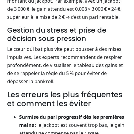
montant du jackpot. Par exemple, avec un jackpot
de 3 000 €, le gain attendu est 0,008 × 3 000 € = 24 €,
supérieur à la mise de 2 € → c’est un pari rentable.
Gestion du stress et prise de
décision sous pression
Le cœur qui bat plus vite peut pousser à des mises
impulsives. Les experts recommandent de respirer
profondément, de visualiser le tableau des gains et
de se rappeler la règle du 5 % pour éviter de
dépasser la bankroll.
Les erreurs les plus fréquentes
et comment les éviter
Surmise du pari progressif dès les premières
mains
: le jackpot est souvent trop bas, le gain
attendu ne compense pas le risque.