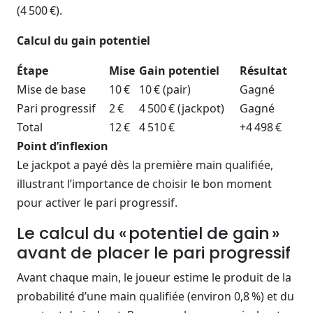
(4 500 €).
Calcul du gain potentiel
Étape
Mise
Gain potentiel
Résultat
Mise de base
10 €
10 € (pair)
Gagné
Pari progressif
2 €
4 500 € (jackpot)
Gagné
Total
12 €
4 510 €
+4 498 €
Point d’inflexion
Le jackpot a payé dès la première main qualifiée,
illustrant l’importance de choisir le bon moment
pour activer le pari progressif.
Le calcul du « potentiel de gain »
avant de placer le pari progressif
Avant chaque main, le joueur estime le produit de la
probabilité d’une main qualifiée (environ 0,8 %) et du