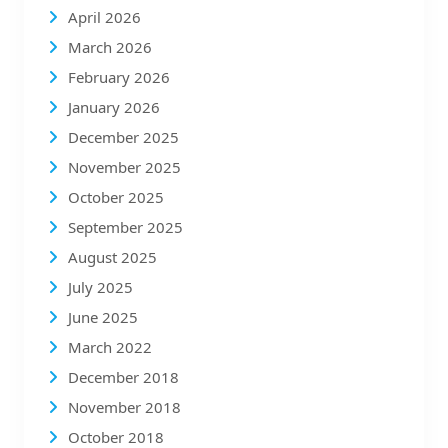
April 2026
March 2026
February 2026
January 2026
December 2025
November 2025
October 2025
September 2025
August 2025
July 2025
June 2025
March 2022
December 2018
November 2018
October 2018