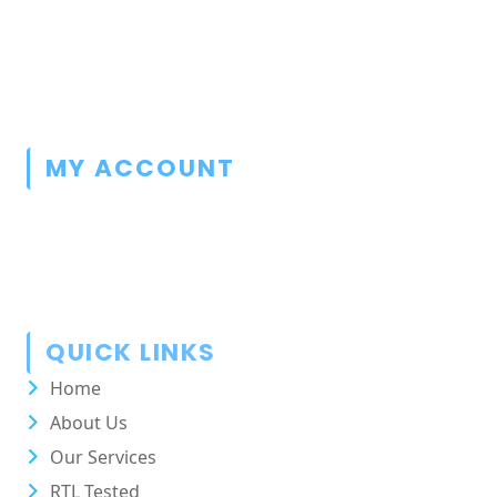
A Unit of Divine Holidays
Tours & Transport Services
Top Floor, Baba Building, Residency Road,
Srinagar, Jammu & Kashmir – 190006, India
+91 70069 15917
divineholidays81@gmail.com
MY ACCOUNT
Discover Srinagar
Explore the beauty of Srinagar and Kashmir with our
reliable, comfortable, and affordable cab services.
Book with
Srinagar Car Rentals
for a safe and
hassle-free journey.
QUICK LINKS
Home
About Us
Our Services
RTL Tested