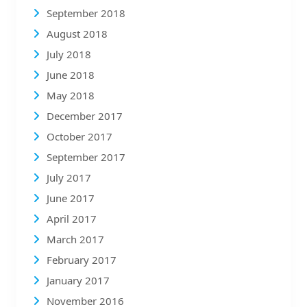
September 2018
August 2018
July 2018
June 2018
May 2018
December 2017
October 2017
September 2017
July 2017
June 2017
April 2017
March 2017
February 2017
January 2017
November 2016