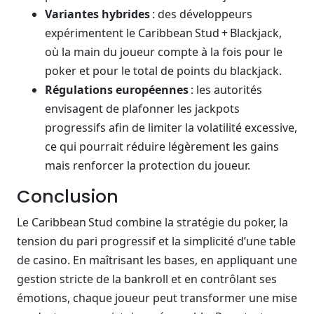
Variantes hybrides
: des développeurs
expérimentent le Caribbean Stud + Blackjack,
où la main du joueur compte à la fois pour le
poker et pour le total de points du blackjack.
Régulations européennes
: les autorités
envisagent de plafonner les jackpots
progressifs afin de limiter la volatilité excessive,
ce qui pourrait réduire légèrement les gains
mais renforcer la protection du joueur.
Conclusion
Le Caribbean Stud combine la stratégie du poker, la
tension du pari progressif et la simplicité d’une table
de casino. En maîtrisant les bases, en appliquant une
gestion stricte de la bankroll et en contrôlant ses
émotions, chaque joueur peut transformer une mise