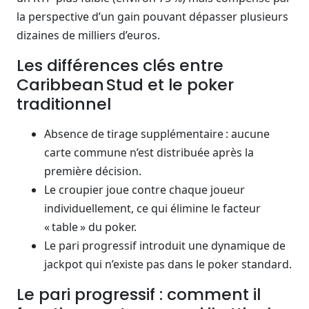
la perspective d’un gain pouvant dépasser plusieurs
dizaines de milliers d’euros.
Les différences clés entre
Caribbean Stud et le poker
traditionnel
Absence de tirage supplémentaire : aucune
carte commune n’est distribuée après la
première décision.
Le croupier joue contre chaque joueur
individuellement, ce qui élimine le facteur
« table » du poker.
Le pari progressif introduit une dynamique de
jackpot qui n’existe pas dans le poker standard.
Le pari progressif : comment il