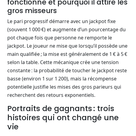
fonctionne et pourquoi il attire les
gros misseurs
Le pari progressif démarre avec un jackpot fixe
(souvent 1 000 €) et augmente d’un pourcentage du
pot chaque fois que personne ne remporte le
jackpot. Le joueur ne mise que lorsqu’il possède une
main qualifiée ; la mise est généralement de 1 € à 5 €
selon la table. Cette mécanique crée une tension
constante : la probabilité de toucher le jackpot reste
basse (environ 1 sur 1 200), mais la récompense
potentielle justifie les mises des gros parieurs qui
recherchent des retours exponentiels.
Portraits de gagnants : trois
histoires qui ont changé une
vie