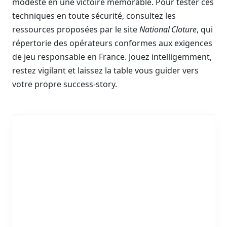
modeste en une victoire mémorable. Pour tester ces
techniques en toute sécurité, consultez les
ressources proposées par le site
National Cloture
, qui
répertorie des opérateurs conformes aux exigences
de jeu responsable en France. Jouez intelligemment,
restez vigilant et laissez la table vous guider vers
votre propre success‑story.
Previous Post
Stratégies gagnantes : comment les plateformes de
casino en ligne conquièrent les marchés
internationaux tout en maximisant les bonus et
promotions
Uncategorized
Next Post