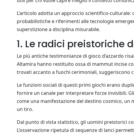
utili per chi vuole capire meglio il contesto comunica
L’articolo adotta un approccio scientifico‑culturale:
probabilistiche e riferimenti alle tecnologie emerge
superstizione a disciplina misurabile.
1. Le radici preistoriche 
Le più antiche testimonianze di gioco d’azzardo risal
Altamira hanno restituito ossa di mammut incise con
trovati accanto a fuochi cerimoniali, suggeriscono che
Le funzioni sociali di questi primi giochi erano du
fornire un canale per interpretare forze invisibili. 
come una manifestazione del destino cosmico, un mod
un tiro.
Dal punto di vista statistico, gli uomini preistorici
L’osservazione ripetuta di sequenze di lanci permet