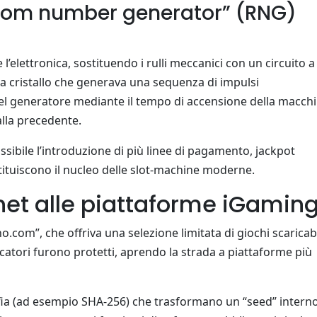
random number generator” (RNG)
’elettronica, sostituendo i rulli meccanici con un circuito a
e a cristallo che generava una sequenza di impulsi
 del generatore mediante il tempo di accensione della macchi
lla precedente.
sibile l’introduzione di più linee di pagamento, jackpot
tituiscono il nucleo delle slot‑machine moderne.
ernet alle piattaforme iGamin
no.com”, che offriva una selezione limitata di giochi scaricabi
iocatori furono protetti, aprendo la strada a piattaforme più
afia (ad esempio SHA‑256) che trasformano un “seed” interno