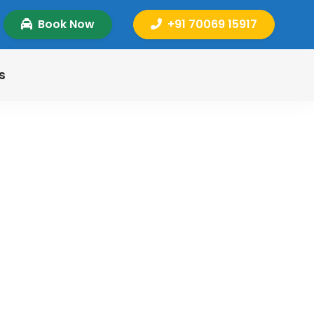
Book Now
+91 70069 15917
s