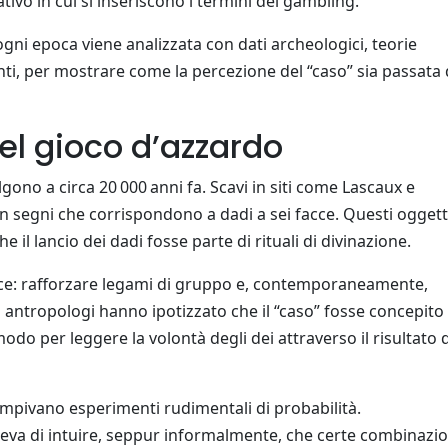
tivo in cui si inseriscono i termini del gambling.
 ogni epoca viene analizzata con dati archeologici, teorie
nti, per mostrare come la percezione del “caso” sia passata
del gioco d’azzardo
gono a circa 20 000 anni fa. Scavi in siti come Lascaux e
 segni che corrispondono a dadi a sei facce. Questi oggett
 il lancio dei dadi fosse parte di rituali di divinazione.
plice: rafforzare legami di gruppo e, contemporaneamente,
Gli antropologi hanno ipotizzato che il “caso” fosse concepito
o per leggere la volontà degli dei attraverso il risultato d
 compivano esperimenti rudimentali di probabilità.
teva di intuire, seppur informalmente, che certe combinazio