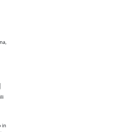
na,
g
li
 in