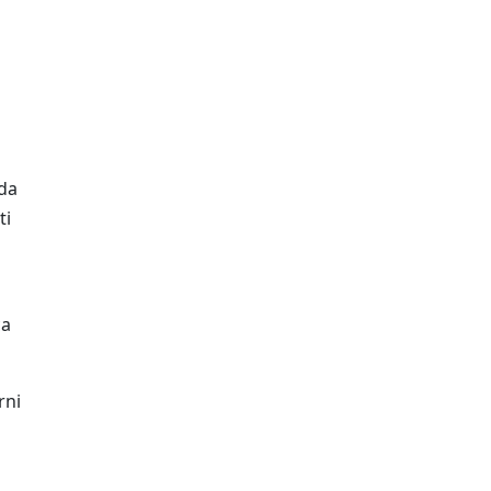
 da
ti
ca
rni