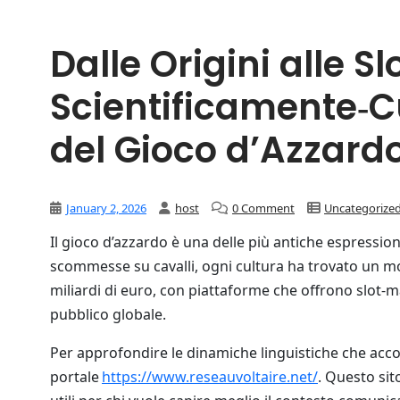
Dalle Origini alle S
Scientificamente‑Cu
del Gioco d’Azzard
January 2, 2026
host
0 Comment
Uncategorize
Il gioco d’azzardo è una delle più antiche espressioni
scommesse su cavalli, ogni cultura ha trovato un mo
miliardi di euro, con piattaforme che offrono slot‑
pubblico globale.
Per approfondire le dinamiche linguistiche che acco
portale
https://www.reseauvoltaire.net/
. Questo sit