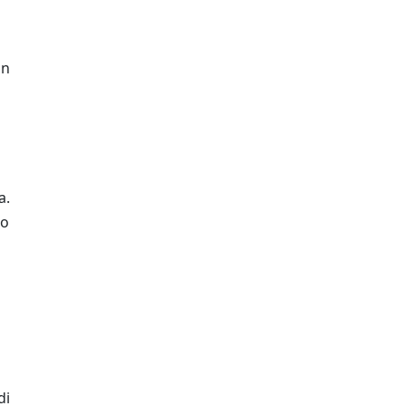
un
a.
co
di