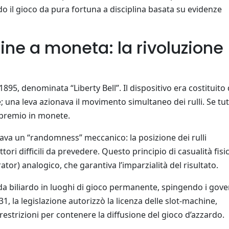
do il gioco da pura fortuna a disciplina basata su evidenze
ine a moneta: la rivoluzione
895, denominata “Liberty Bell”. Il dispositivo era costituito
ne; una leva azionava il movimento simultaneo dei rulli. Se tut
n premio in monete.
zzava un “randomness” meccanico: la posizione dei rulli
ttori difficili da prevedere. Questo principio di casualità fisi
) analogico, che garantiva l’imparzialità del risultato.
da biliardo in luoghi di gioco permanente, spingendo i gove
1, la legislazione autorizzò la licenza delle slot‑machine,
restrizioni per contenere la diffusione del gioco d’azzardo.